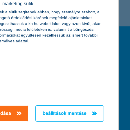
marketing sütik
K&H token megújítás
Digitális Állampolgárság Program
ek a sütik segítenek abban, hogy személyre szabott, a
togató érdeklődési körének megfelelő ajánlatainkat
goszthassuk a kh.hu weboldalon vagy azon kívül, akár
zösségi média felületeken is, valamint a böngészési
formációkat együttesen kezelhessük az ismert további
feltételek és kondíciók
emélyes adattal.
hirdetmények / díjjegyzékek
általános szerződési feltételek
üzletszabályzat
se
aktuális, MNB által közzétett BUBOR értékek
kifejezéseket ismertető fogalomtár a fizetési
számlához
zat
dezése
adása
beállítások mentése
örténő