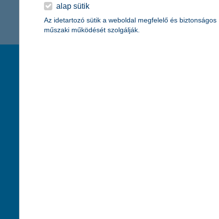
K&H Minősített Fogyasztóbarát
alap sütik
Otthonbiztosítás (MFO)
bankváltás
K&H virtuális
Az idetartozó sütik a weboldal megfelelő és biztonságos
műszaki működését szolgálják.
ügyfélajánló program
új ügyfél vagyok
társaságunk
hasznos info
lakossági & vállalkozói számlacsomag együtt
rólunk
pénzügyi tippek
cégcsoport
K&H fejlesztői po
kapcsolat
biztonságos onli
jogi nyilatkozat
fenntarthatóságg
adatvédelem
pénzmosás mege
cookie szabályzat
díjfizetési kisoko
karrier
deviza átutalás
akadálymentesítési nyilatkozat
címletváltással 
szolgáltatások fogyatékossággal élőknek
direktbiztosításo
közzétételek, felügyeleti határozatok
befektetővédelmi