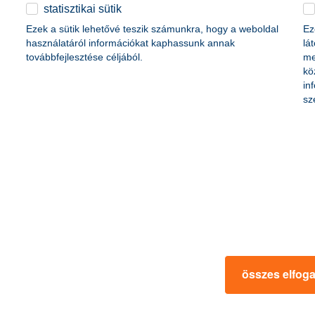
életbiztosítási csomag
statisztikai sütik
content-marketing.no-results-were-found
 betéti kártya
Ezek a sütik lehetővé teszik számunkra, hogy a weboldal
Ez
K&H babaváró hitelhez
kapcsolódó csoportos
használatáról információkat kaphassunk annak
lá
hitelfedezeti életbiztosítás
továbbfejlesztése céljából.
me
kö
in
rmációk
ügyfélvédelem
sz
fizetési moratórium
rtál
panaszkezelés
ne fizetés
gyűjtőszámlahitel információk
al kapcsolatos közzétételek
természetes személyek adósságrendezé
lőzés, FATCA, CRS
MNB – Pénzügyi Navigátor
s
Pénzügyi Navigátor Tanácsadó Irodaháló
MNB - Értékpapír egyenleg online lekér
kapcsolatos információk
OBA tájékoztató
összes elfog
k
MNB – Felelős döntésekkel a jövőnkért
 termék tájékoztatók
előzetes tájékoztatás elektronikus úton t