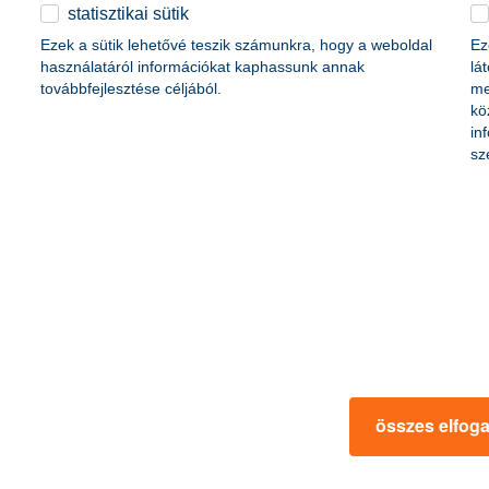
életbiztosítási csomag
statisztikai sütik
content-marketing.no-results-were-found
 betéti kártya
Ezek a sütik lehetővé teszik számunkra, hogy a weboldal
Ez
K&H babaváró hitelhez
kapcsolódó csoportos
használatáról információkat kaphassunk annak
lá
hitelfedezeti életbiztosítás
továbbfejlesztése céljából.
me
kö
in
rmációk
ügyfélvédelem
sz
fizetési moratórium
rtál
panaszkezelés
ne fizetés
gyűjtőszámlahitel információk
al kapcsolatos közzétételek
természetes személyek adósságrendezé
lőzés, FATCA, CRS
MNB – Pénzügyi Navigátor
s
Pénzügyi Navigátor Tanácsadó Irodaháló
MNB - Értékpapír egyenleg online lekér
kapcsolatos információk
OBA tájékoztató
összes elfog
k
MNB – Felelős döntésekkel a jövőnkért
 termék tájékoztatók
előzetes tájékoztatás elektronikus úton t