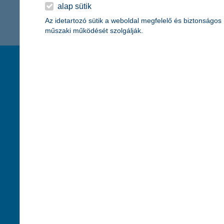
K&H Minősített Fogyasztóbarát
alap sütik
Otthonbiztosítás (MFO)
bankváltás
K&H virtuális
Az idetartozó sütik a weboldal megfelelő és biztonságos
műszaki működését szolgálják.
ügyfélajánló program
új ügyfél vagyok
társaságunk
hasznos info
lakossági & vállalkozói számlacsomag együtt
rólunk
pénzügyi tippek
cégcsoport
K&H fejlesztői po
kapcsolat
biztonságos onli
jogi nyilatkozat
fenntarthatóságg
adatvédelem
pénzmosás mege
cookie szabályzat
díjfizetési kisoko
karrier
deviza átutalás
akadálymentesítési nyilatkozat
címletváltással 
szolgáltatások fogyatékossággal élőknek
direktbiztosításo
közzétételek, felügyeleti határozatok
befektetővédelmi