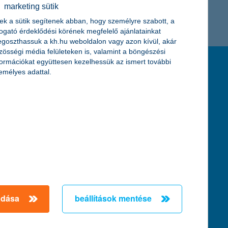
marketing sütik
K&H token megújítás
Digitális Állampolgárság Program
ek a sütik segítenek abban, hogy személyre szabott, a
togató érdeklődési körének megfelelő ajánlatainkat
goszthassuk a kh.hu weboldalon vagy azon kívül, akár
zösségi média felületeken is, valamint a böngészési
formációkat együttesen kezelhessük az ismert további
feltételek és kondíciók
emélyes adattal.
hirdetmények / díjjegyzékek
általános szerződési feltételek
üzletszabályzat
se
aktuális, MNB által közzétett BUBOR értékek
kifejezéseket ismertető fogalomtár a fizetési
számlához
zat
dezése
adása
beállítások mentése
örténő