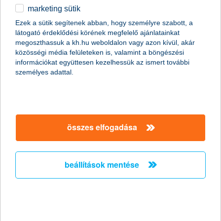
marketing sütik
egyéb
összes cikk megjelenítése
Ezek a sütik segítenek abban, hogy személyre szabott, a
látogató érdeklődési körének megfelelő ajánlatainkat
English
megoszthassuk a kh.hu weboldalon vagy azon kívül, akár
közösségi média felületeken is, valamint a böngészési
információkat együttesen kezelhessük az ismert további
content-marketing.no-results-were-found
személyes adattal.
társaságunk
összes elfogadása
társaságunk megnyitása
hasznos információk
rólunk
beállítások mentése
hasznos információk megnyitása
cégcsoport
ügyfélvédelem
pénzügyi tippek
kapcsolat
ügyfélvédelem megnyitása
K&H fejlesztői portál
jogi nyilatkozat
feltételek és kondíciók
fizetési moratórium
biztonságos online fizetés
adatvédelem
feltételek és kondíciók megnyitása
panaszkezelés