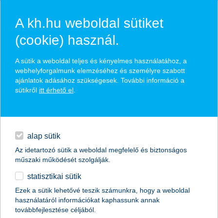
A kh.hu weboldal sütiket
(cookie) használ.
hasznos biztosítási
A sütik a weboldal teljes és kényelmes használatához, a
tippek
webhelyforgalmunk elemzéséhez és személyre szabott
ajánlatok adásához szükségesek. További információ a
sütikről
itt érhető el
.
hitelek
találd meg könnyedén, ami Neked szól
napi pénzügyek
alap sütik
Az idetartozó sütik a weboldal megfelelő és biztonságos
élethelyzet kiválasztása
megtakarítások
műszaki működését szolgálják.
statisztikai sütik
biztosítások
termék kategória kiválasztása
Ezek a sütik lehetővé teszik számunkra, hogy a weboldal
használatáról információkat kaphassunk annak
digitális bankolás
továbbfejlesztése céljából.