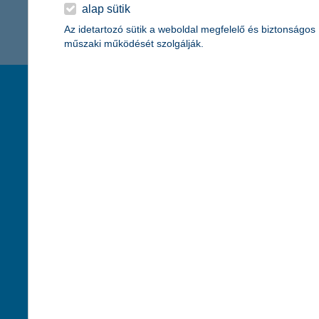
K&H Minősített Fogyasztóbarát
alap sütik
Otthonbiztosítás (MFO)
bankváltás
K&H virtuális
Az idetartozó sütik a weboldal megfelelő és biztonságos
műszaki működését szolgálják.
ügyfélajánló program
új ügyfél vagyok
társaságunk
hasznos info
lakossági & vállalkozói számlacsomag együtt
rólunk
pénzügyi tippek
cégcsoport
K&H fejlesztői po
kapcsolat
biztonságos onli
jogi nyilatkozat
fenntarthatóságg
adatvédelem
pénzmosás mege
cookie szabályzat
díjfizetési kisoko
karrier
deviza átutalás
akadálymentesítési nyilatkozat
címletváltással 
szolgáltatások fogyatékossággal élőknek
direktbiztosításo
közzétételek, felügyeleti határozatok
befektetővédelmi