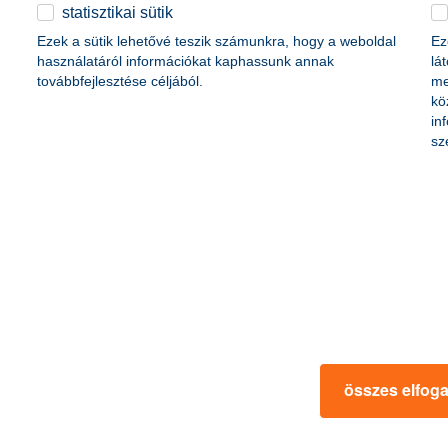
életbiztosítási csomag
statisztikai sütik
content-marketing.no-results-were-found
 betéti kártya
Ezek a sütik lehetővé teszik számunkra, hogy a weboldal
Ez
K&H babaváró hitelhez
kapcsolódó csoportos
használatáról információkat kaphassunk annak
lá
hitelfedezeti életbiztosítás
továbbfejlesztése céljából.
me
kö
in
rmációk
ügyfélvédelem
sz
fizetési moratórium
rtál
panaszkezelés
ne fizetés
gyűjtőszámlahitel információk
al kapcsolatos közzétételek
természetes személyek adósságrendezé
lőzés, FATCA, CRS
MNB – Pénzügyi Navigátor
s
Pénzügyi Navigátor Tanácsadó Irodaháló
MNB - Értékpapír egyenleg online lekér
kapcsolatos információk
OBA tájékoztató
összes elfog
k
MNB – Felelős döntésekkel a jövőnkért
 termék tájékoztatók
előzetes tájékoztatás elektronikus úton t