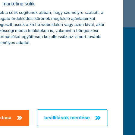
marketing sütik
K&H token megújítás
Digitális Állampolgárság Program
ek a sütik segítenek abban, hogy személyre szabott, a
togató érdeklődési körének megfelelő ajánlatainkat
goszthassuk a kh.hu weboldalon vagy azon kívül, akár
zösségi média felületeken is, valamint a böngészési
formációkat együttesen kezelhessük az ismert további
feltételek és kondíciók
emélyes adattal.
hirdetmények / díjjegyzékek
általános szerződési feltételek
üzletszabályzat
se
aktuális, MNB által közzétett BUBOR értékek
kifejezéseket ismertető fogalomtár a fizetési
számlához
zat
dezése
adása
beállítások mentése
örténő