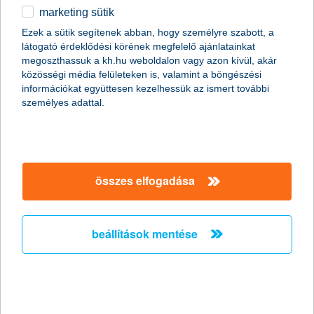
marketing sütik
egyéb
összes cikk megjelenítése
Ezek a sütik segítenek abban, hogy személyre szabott, a
látogató érdeklődési körének megfelelő ajánlatainkat
English
megoszthassuk a kh.hu weboldalon vagy azon kívül, akár
közösségi média felületeken is, valamint a böngészési
információkat együttesen kezelhessük az ismert további
content-marketing.no-results-were-found
személyes adattal.
társaságunk
összes elfogadása
társaságunk megnyitása
hasznos információk
rólunk
beállítások mentése
hasznos információk megnyitása
cégcsoport
ügyfélvédelem
pénzügyi tippek
kapcsolat
ügyfélvédelem megnyitása
K&H fejlesztői portál
jogi nyilatkozat
feltételek és kondíciók
fizetési moratórium
biztonságos online fizetés
adatvédelem
feltételek és kondíciók megnyitása
panaszkezelés