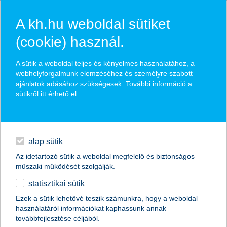
A kh.hu weboldal sütiket
(cookie) használ.
hasznos biztosítási
A sütik a weboldal teljes és kényelmes használatához, a
tippek
webhelyforgalmunk elemzéséhez és személyre szabott
ajánlatok adásához szükségesek. További információ a
sütikről
itt érhető el
.
hitelek
találd meg könnyedén, ami Neked szól
napi pénzügyek
alap sütik
Az idetartozó sütik a weboldal megfelelő és biztonságos
élethelyzet kiválasztása
megtakarítások
műszaki működését szolgálják.
statisztikai sütik
biztosítások
termék kategória kiválasztása
Ezek a sütik lehetővé teszik számunkra, hogy a weboldal
használatáról információkat kaphassunk annak
digitális bankolás
továbbfejlesztése céljából.