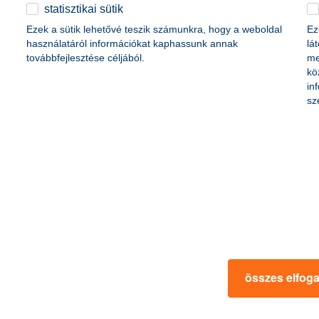
életbiztosítási csomag
statisztikai sütik
content-marketing.no-results-were-found
 betéti kártya
Ezek a sütik lehetővé teszik számunkra, hogy a weboldal
Ez
K&H babaváró hitelhez
kapcsolódó csoportos
használatáról információkat kaphassunk annak
lá
hitelfedezeti életbiztosítás
továbbfejlesztése céljából.
me
kö
in
rmációk
ügyfélvédelem
sz
fizetési moratórium
rtál
panaszkezelés
ne fizetés
gyűjtőszámlahitel információk
al kapcsolatos közzétételek
természetes személyek adósságrendezé
lőzés, FATCA, CRS
MNB – Pénzügyi Navigátor
s
Pénzügyi Navigátor Tanácsadó Irodaháló
MNB - Értékpapír egyenleg online lekér
kapcsolatos információk
OBA tájékoztató
összes elfog
k
MNB – Felelős döntésekkel a jövőnkért
 termék tájékoztatók
előzetes tájékoztatás elektronikus úton t