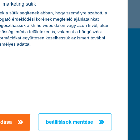
marketing sütik
K&H token megújítás
Digitális Állampolgárság Program
ek a sütik segítenek abban, hogy személyre szabott, a
togató érdeklődési körének megfelelő ajánlatainkat
goszthassuk a kh.hu weboldalon vagy azon kívül, akár
zösségi média felületeken is, valamint a böngészési
formációkat együttesen kezelhessük az ismert további
feltételek és kondíciók
emélyes adattal.
hirdetmények / díjjegyzékek
általános szerződési feltételek
üzletszabályzat
se
aktuális, MNB által közzétett BUBOR értékek
kifejezéseket ismertető fogalomtár a fizetési
számlához
zat
dezése
adása
beállítások mentése
örténő