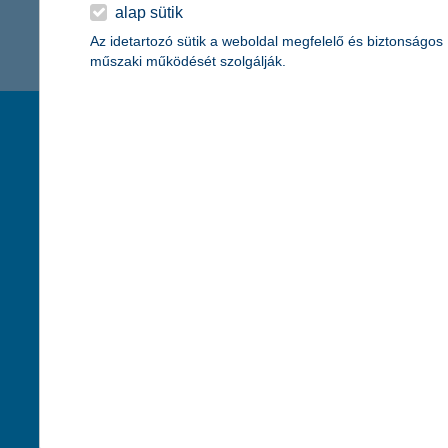
K&H Minősített Fogyasztóbarát
alap sütik
Otthonbiztosítás (MFO)
bankváltás
K&H virtuális
Az idetartozó sütik a weboldal megfelelő és biztonságos
műszaki működését szolgálják.
ügyfélajánló program
új ügyfél vagyok
társaságunk
hasznos info
lakossági & vállalkozói számlacsomag együtt
rólunk
pénzügyi tippek
cégcsoport
K&H fejlesztői po
kapcsolat
biztonságos onli
jogi nyilatkozat
fenntarthatóságg
adatvédelem
pénzmosás mege
cookie szabályzat
díjfizetési kisoko
karrier
deviza átutalás
akadálymentesítési nyilatkozat
címletváltással 
szolgáltatások fogyatékossággal élőknek
direktbiztosításo
közzétételek, felügyeleti határozatok
befektetővédelmi