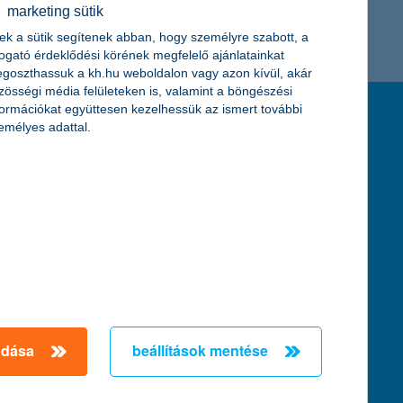
marketing sütik
K&H token megújítás
Digitális Állampolgárság Program
ek a sütik segítenek abban, hogy személyre szabott, a
togató érdeklődési körének megfelelő ajánlatainkat
goszthassuk a kh.hu weboldalon vagy azon kívül, akár
zösségi média felületeken is, valamint a böngészési
formációkat együttesen kezelhessük az ismert további
feltételek és kondíciók
emélyes adattal.
hirdetmények / díjjegyzékek
általános szerződési feltételek
üzletszabályzat
se
aktuális, MNB által közzétett BUBOR értékek
kifejezéseket ismertető fogalomtár a fizetési
számlához
zat
dezése
adása
beállítások mentése
örténő