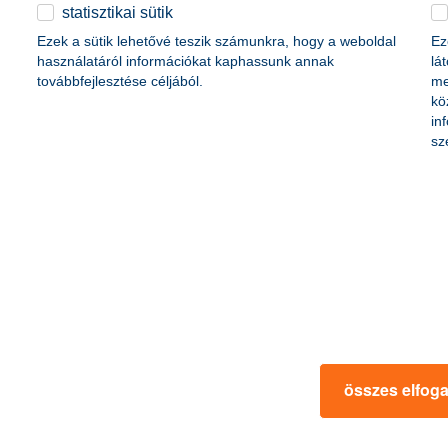
életbiztosítási csomag
statisztikai sütik
content-marketing.no-results-were-found
 betéti kártya
Ezek a sütik lehetővé teszik számunkra, hogy a weboldal
Ez
K&H babaváró hitelhez
kapcsolódó csoportos
használatáról információkat kaphassunk annak
lá
hitelfedezeti életbiztosítás
továbbfejlesztése céljából.
me
kö
in
rmációk
ügyfélvédelem
sz
fizetési moratórium
rtál
panaszkezelés
ne fizetés
gyűjtőszámlahitel információk
al kapcsolatos közzétételek
természetes személyek adósságrendezé
lőzés, FATCA, CRS
MNB – Pénzügyi Navigátor
s
Pénzügyi Navigátor Tanácsadó Irodaháló
MNB - Értékpapír egyenleg online lekér
kapcsolatos információk
OBA tájékoztató
összes elfog
k
MNB – Felelős döntésekkel a jövőnkért
 termék tájékoztatók
előzetes tájékoztatás elektronikus úton t