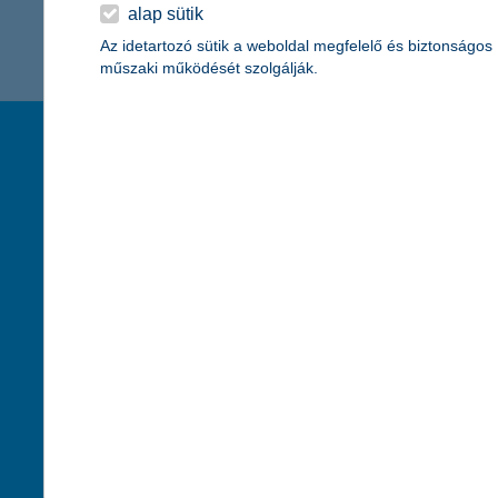
K&H Minősített Fogyasztóbarát
alap sütik
Otthonbiztosítás (MFO)
bankváltás
K&H virtuális
Az idetartozó sütik a weboldal megfelelő és biztonságos
műszaki működését szolgálják.
ügyfélajánló program
új ügyfél vagyok
társaságunk
hasznos info
lakossági & vállalkozói számlacsomag együtt
rólunk
pénzügyi tippek
cégcsoport
K&H fejlesztői po
kapcsolat
biztonságos onli
jogi nyilatkozat
fenntarthatóságg
adatvédelem
pénzmosás mege
cookie szabályzat
díjfizetési kisoko
karrier
deviza átutalás
akadálymentesítési nyilatkozat
címletváltással 
szolgáltatások fogyatékossággal élőknek
direktbiztosításo
közzétételek, felügyeleti határozatok
befektetővédelmi