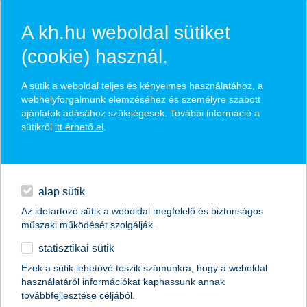
A kh.hu weboldal sütiket
(cookie) használ.
hasznos biztosítási
A sütik a weboldal teljes és kényelmes használatához, a
tippek
webhelyforgalmunk elemzéséhez és személyre szabott
ajánlatok adásához szükségesek. További információ a
sütikről
itt érhető el
.
hitelek
találd meg könnyedén, ami Neked szól
napi pénzügyek
alap sütik
Az idetartozó sütik a weboldal megfelelő és biztonságos
élethelyzet kiválasztása
megtakarítások
műszaki működését szolgálják.
statisztikai sütik
biztosítások
termék kategória kiválasztása
Ezek a sütik lehetővé teszik számunkra, hogy a weboldal
használatáról információkat kaphassunk annak
digitális bankolás
továbbfejlesztése céljából.