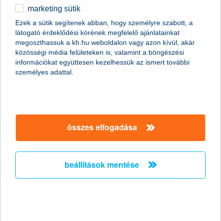
marketing sütik
egyéb
összes cikk megjelenítése
Ezek a sütik segítenek abban, hogy személyre szabott, a
látogató érdeklődési körének megfelelő ajánlatainkat
English
megoszthassuk a kh.hu weboldalon vagy azon kívül, akár
közösségi média felületeken is, valamint a böngészési
információkat együttesen kezelhessük az ismert további
content-marketing.no-results-were-found
személyes adattal.
társaságunk
összes elfogadása
társaságunk megnyitása
hasznos információk
rólunk
beállítások mentése
hasznos információk megnyitása
cégcsoport
ügyfélvédelem
pénzügyi tippek
kapcsolat
ügyfélvédelem megnyitása
K&H fejlesztői portál
jogi nyilatkozat
feltételek és kondíciók
fizetési moratórium
biztonságos online fizetés
adatvédelem
feltételek és kondíciók megnyitása
panaszkezelés