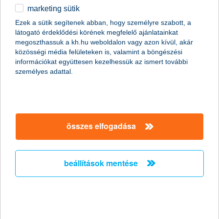
marketing sütik
egyéb
összes cikk megjelenítése
Ezek a sütik segítenek abban, hogy személyre szabott, a
látogató érdeklődési körének megfelelő ajánlatainkat
English
megoszthassuk a kh.hu weboldalon vagy azon kívül, akár
közösségi média felületeken is, valamint a böngészési
információkat együttesen kezelhessük az ismert további
content-marketing.no-results-were-found
személyes adattal.
társaságunk
összes elfogadása
társaságunk megnyitása
hasznos információk
rólunk
beállítások mentése
hasznos információk megnyitása
cégcsoport
ügyfélvédelem
pénzügyi tippek
kapcsolat
ügyfélvédelem megnyitása
K&H fejlesztői portál
jogi nyilatkozat
feltételek és kondíciók
fizetési moratórium
biztonságos online fizetés
adatvédelem
feltételek és kondíciók megnyitása
panaszkezelés