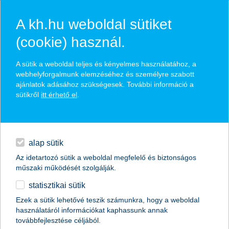
A kh.hu weboldal sütiket
(cookie) használ.
hasznos biztosítási
A sütik a weboldal teljes és kényelmes használatához, a
tippek
webhelyforgalmunk elemzéséhez és személyre szabott
ajánlatok adásához szükségesek. További információ a
sütikről
itt érhető el
.
hitelek
találd meg könnyedén, ami Neked szól
napi pénzügyek
alap sütik
Az idetartozó sütik a weboldal megfelelő és biztonságos
élethelyzet kiválasztása
megtakarítások
műszaki működését szolgálják.
statisztikai sütik
biztosítások
termék kategória kiválasztása
Ezek a sütik lehetővé teszik számunkra, hogy a weboldal
használatáról információkat kaphassunk annak
digitális bankolás
továbbfejlesztése céljából.