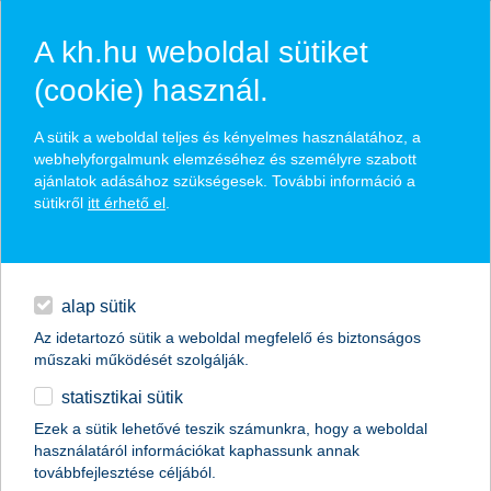
A kh.hu weboldal sütiket
(cookie) használ.
hasznos biztosítási
A sütik a weboldal teljes és kényelmes használatához, a
tippek
webhelyforgalmunk elemzéséhez és személyre szabott
ajánlatok adásához szükségesek. További információ a
sütikről
itt érhető el
.
hitelek
találd meg könnyedén, ami Neked szól
napi pénzügyek
alap sütik
Az idetartozó sütik a weboldal megfelelő és biztonságos
élethelyzet kiválasztása
megtakarítások
műszaki működését szolgálják.
statisztikai sütik
biztosítások
termék kategória kiválasztása
Ezek a sütik lehetővé teszik számunkra, hogy a weboldal
használatáról információkat kaphassunk annak
digitális bankolás
továbbfejlesztése céljából.