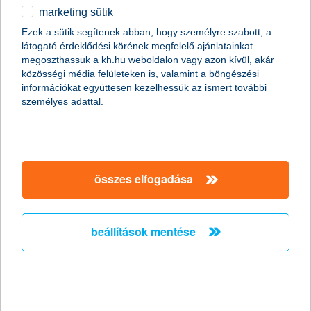
marketing sütik
egyéb
összes cikk megjelenítése
Ezek a sütik segítenek abban, hogy személyre szabott, a
látogató érdeklődési körének megfelelő ajánlatainkat
English
megoszthassuk a kh.hu weboldalon vagy azon kívül, akár
közösségi média felületeken is, valamint a böngészési
információkat együttesen kezelhessük az ismert további
content-marketing.no-results-were-found
személyes adattal.
társaságunk
összes elfogadása
társaságunk megnyitása
hasznos információk
rólunk
beállítások mentése
hasznos információk megnyitása
cégcsoport
ügyfélvédelem
pénzügyi tippek
kapcsolat
ügyfélvédelem megnyitása
K&H fejlesztői portál
jogi nyilatkozat
feltételek és kondíciók
fizetési moratórium
biztonságos online fizetés
adatvédelem
feltételek és kondíciók megnyitása
panaszkezelés