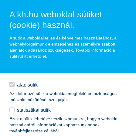
A kh.hu weboldal sütiket
(cookie) használ.
hasznos biztosítási
A sütik a weboldal teljes és kényelmes használatához, a
tippek
webhelyforgalmunk elemzéséhez és személyre szabott
ajánlatok adásához szükségesek. További információ a
sütikről
itt érhető el
.
hitelek
találd meg könnyedén, ami Neked szól
napi pénzügyek
alap sütik
Az idetartozó sütik a weboldal megfelelő és biztonságos
élethelyzet kiválasztása
megtakarítások
műszaki működését szolgálják.
statisztikai sütik
biztosítások
termék kategória kiválasztása
Ezek a sütik lehetővé teszik számunkra, hogy a weboldal
használatáról információkat kaphassunk annak
digitális bankolás
továbbfejlesztése céljából.