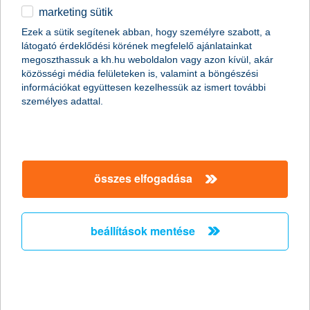
marketing sütik
egyéb
összes cikk megjelenítése
Ezek a sütik segítenek abban, hogy személyre szabott, a
látogató érdeklődési körének megfelelő ajánlatainkat
English
megoszthassuk a kh.hu weboldalon vagy azon kívül, akár
közösségi média felületeken is, valamint a böngészési
információkat együttesen kezelhessük az ismert további
content-marketing.no-results-were-found
személyes adattal.
társaságunk
összes elfogadása
társaságunk megnyitása
hasznos információk
rólunk
beállítások mentése
hasznos információk megnyitása
cégcsoport
ügyfélvédelem
pénzügyi tippek
kapcsolat
ügyfélvédelem megnyitása
K&H fejlesztői portál
jogi nyilatkozat
feltételek és kondíciók
fizetési moratórium
biztonságos online fizetés
adatvédelem
feltételek és kondíciók megnyitása
panaszkezelés