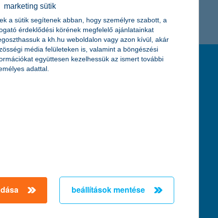
marketing sütik
K&H token megújítás
Digitális Állampolgárság Program
ek a sütik segítenek abban, hogy személyre szabott, a
togató érdeklődési körének megfelelő ajánlatainkat
goszthassuk a kh.hu weboldalon vagy azon kívül, akár
zösségi média felületeken is, valamint a böngészési
formációkat együttesen kezelhessük az ismert további
feltételek és kondíciók
emélyes adattal.
hirdetmények / díjjegyzékek
általános szerződési feltételek
üzletszabályzat
se
aktuális, MNB által közzétett BUBOR értékek
kifejezéseket ismertető fogalomtár a fizetési
számlához
zat
dezése
adása
beállítások mentése
örténő