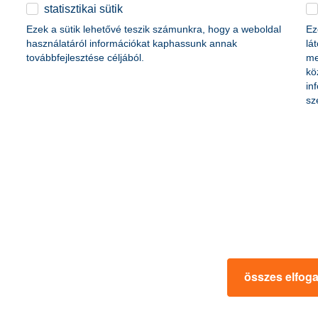
életbiztosítási csomag
statisztikai sütik
content-marketing.no-results-were-found
 betéti kártya
Ezek a sütik lehetővé teszik számunkra, hogy a weboldal
Ez
K&H babaváró hitelhez
kapcsolódó csoportos
használatáról információkat kaphassunk annak
lá
hitelfedezeti életbiztosítás
továbbfejlesztése céljából.
me
kö
in
rmációk
ügyfélvédelem
sz
fizetési moratórium
rtál
panaszkezelés
ne fizetés
gyűjtőszámlahitel információk
al kapcsolatos közzétételek
természetes személyek adósságrendezé
lőzés, FATCA, CRS
MNB – Pénzügyi Navigátor
s
Pénzügyi Navigátor Tanácsadó Irodaháló
MNB - Értékpapír egyenleg online lekér
kapcsolatos információk
OBA tájékoztató
összes elfog
k
MNB – Felelős döntésekkel a jövőnkért
 termék tájékoztatók
előzetes tájékoztatás elektronikus úton t