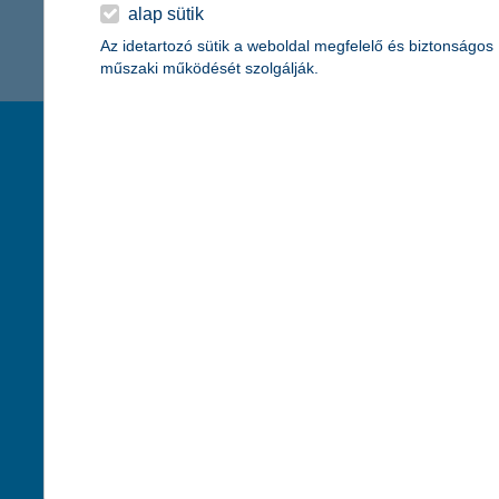
K&H Minősített Fogyasztóbarát
alap sütik
Otthonbiztosítás (MFO)
bankváltás
K&H virtuális
Az idetartozó sütik a weboldal megfelelő és biztonságos
műszaki működését szolgálják.
ügyfélajánló program
új ügyfél vagyok
társaságunk
hasznos info
lakossági & vállalkozói számlacsomag együtt
rólunk
pénzügyi tippek
cégcsoport
K&H fejlesztői po
kapcsolat
biztonságos onli
jogi nyilatkozat
fenntarthatóságg
adatvédelem
pénzmosás mege
cookie szabályzat
díjfizetési kisoko
karrier
deviza átutalás
akadálymentesítési nyilatkozat
címletváltással 
szolgáltatások fogyatékossággal élőknek
direktbiztosításo
közzétételek, felügyeleti határozatok
befektetővédelmi