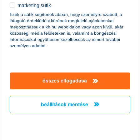
marketing sütik
egyéb
összes cikk megjelenítése
Ezek a sütik segítenek abban, hogy személyre szabott, a
látogató érdeklődési körének megfelelő ajánlatainkat
English
megoszthassuk a kh.hu weboldalon vagy azon kívül, akár
közösségi média felületeken is, valamint a böngészési
információkat együttesen kezelhessük az ismert további
content-marketing.no-results-were-found
személyes adattal.
társaságunk
összes elfogadása
társaságunk megnyitása
hasznos információk
rólunk
beállítások mentése
hasznos információk megnyitása
cégcsoport
ügyfélvédelem
pénzügyi tippek
kapcsolat
ügyfélvédelem megnyitása
K&H fejlesztői portál
jogi nyilatkozat
feltételek és kondíciók
fizetési moratórium
biztonságos online fizetés
adatvédelem
feltételek és kondíciók megnyitása
panaszkezelés