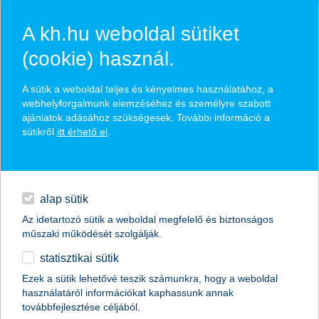
A kh.hu weboldal sütiket
(cookie) használ.
hasznos biztosítási
A sütik a weboldal teljes és kényelmes használatához, a
tippek
webhelyforgalmunk elemzéséhez és személyre szabott
ajánlatok adásához szükségesek. További információ a
sütikről
itt érhető el
.
hitelek
találd meg könnyedén, ami Neked szól
napi pénzügyek
alap sütik
Az idetartozó sütik a weboldal megfelelő és biztonságos
élethelyzet kiválasztása
megtakarítások
műszaki működését szolgálják.
statisztikai sütik
biztosítások
termék kategória kiválasztása
Ezek a sütik lehetővé teszik számunkra, hogy a weboldal
használatáról információkat kaphassunk annak
digitális bankolás
továbbfejlesztése céljából.