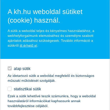
A kh.hu weboldal sütiket
(cookie) használ.
hasznos biztosítási
A sütik a weboldal teljes és kényelmes használatához, a
tippek
webhelyforgalmunk elemzéséhez és személyre szabott
ajánlatok adásához szükségesek. További információ a
sütikről
itt érhető el
.
hitelek
találd meg könnyedén, ami Neked szól
napi pénzügyek
alap sütik
Az idetartozó sütik a weboldal megfelelő és biztonságos
élethelyzet kiválasztása
megtakarítások
műszaki működését szolgálják.
statisztikai sütik
biztosítások
termék kategória kiválasztása
Ezek a sütik lehetővé teszik számunkra, hogy a weboldal
használatáról információkat kaphassunk annak
digitális bankolás
továbbfejlesztése céljából.