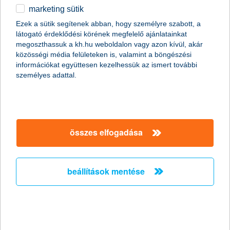
marketing sütik
egyéb
összes cikk megjelenítése
Ezek a sütik segítenek abban, hogy személyre szabott, a
látogató érdeklődési körének megfelelő ajánlatainkat
English
megoszthassuk a kh.hu weboldalon vagy azon kívül, akár
közösségi média felületeken is, valamint a böngészési
információkat együttesen kezelhessük az ismert további
content-marketing.no-results-were-found
személyes adattal.
társaságunk
összes elfogadása
társaságunk megnyitása
hasznos információk
rólunk
beállítások mentése
hasznos információk megnyitása
cégcsoport
ügyfélvédelem
pénzügyi tippek
kapcsolat
ügyfélvédelem megnyitása
K&H fejlesztői portál
jogi nyilatkozat
feltételek és kondíciók
fizetési moratórium
biztonságos online fizetés
adatvédelem
feltételek és kondíciók megnyitása
panaszkezelés