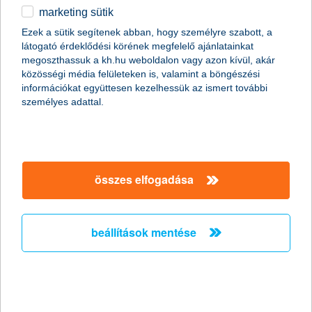
marketing sütik
egyéb
összes cikk megjelenítése
Ezek a sütik segítenek abban, hogy személyre szabott, a
látogató érdeklődési körének megfelelő ajánlatainkat
English
megoszthassuk a kh.hu weboldalon vagy azon kívül, akár
közösségi média felületeken is, valamint a böngészési
információkat együttesen kezelhessük az ismert további
content-marketing.no-results-were-found
személyes adattal.
társaságunk
összes elfogadása
társaságunk megnyitása
hasznos információk
rólunk
beállítások mentése
hasznos információk megnyitása
cégcsoport
ügyfélvédelem
pénzügyi tippek
kapcsolat
ügyfélvédelem megnyitása
K&H fejlesztői portál
jogi nyilatkozat
feltételek és kondíciók
fizetési moratórium
biztonságos online fizetés
adatvédelem
feltételek és kondíciók megnyitása
panaszkezelés