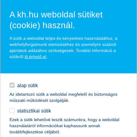
A kh.hu weboldal sütiket
(cookie) használ.
hasznos biztosítási
A sütik a weboldal teljes és kényelmes használatához, a
tippek
webhelyforgalmunk elemzéséhez és személyre szabott
ajánlatok adásához szükségesek. További információ a
sütikről
itt érhető el
.
hitelek
találd meg könnyedén, ami Neked szól
napi pénzügyek
alap sütik
Az idetartozó sütik a weboldal megfelelő és biztonságos
élethelyzet kiválasztása
megtakarítások
műszaki működését szolgálják.
statisztikai sütik
biztosítások
termék kategória kiválasztása
Ezek a sütik lehetővé teszik számunkra, hogy a weboldal
használatáról információkat kaphassunk annak
digitális bankolás
továbbfejlesztése céljából.