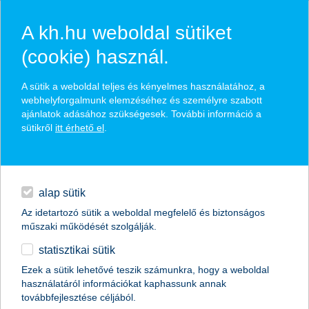
A kh.hu weboldal sütiket
(cookie) használ.
hírek és hivatalos
A sütik a weboldal teljes és kényelmes használatához, a
közzétételek
webhelyforgalmunk elemzéséhez és személyre szabott
ajánlatok adásához szükségesek. További információ a
sütikről
itt érhető el
.
egyéb
English
alap sütik
Az idetartozó sütik a weboldal megfelelő és biztonságos
műszaki működését szolgálják.
statisztikai sütik
Ezek a sütik lehetővé teszik számunkra, hogy a weboldal
használatáról információkat kaphassunk annak
Előző
Következő
továbbfejlesztése céljából.