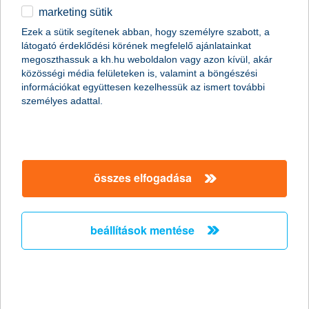
marketing sütik
Ördögi körbe kerülhetnek a
Ezek a sütik segítenek abban, hogy személyre szabott, a
munkavállalók a csökkent táppénz
látogató érdeklődési körének megfelelő ajánlatainkat
miatt
megoszthassuk a kh.hu weboldalon vagy azon kívül, akár
közösségi média felületeken is, valamint a böngészési
információkat együttesen kezelhessük az ismert további
2011.10.19.
személyes adattal.
Hazánkban több mint két millióan élnek olyan háztartásban, ahol
a megélhetés egyetlen ember fizetésén múlik. Persze még az
sem jelent anyagi biztonságot, ha két kereső van a családban,
mert egy baleset vagy súlyos betegség esetén jelentős
jövedelem kieséssel kell számolni, miközben az egészségügyi
összes elfogadása
kezeléssel kapcsolatos költségek még növelik is a háztartás havi
kiadásait. A nyáron csökkentett táppénz összegek miatt
feltehetőleg megnő azok száma, akik még súlyosabb
panaszokkal sem fordulnak orvoshoz, ami komoly egészségi
beállítások mentése
kockázatot jelent.
stagnáló árbevétel és nyereség
várakozások