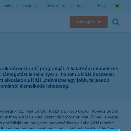
térképes kereső
valuta/deviza
karrier
kapcsolat
English
e-belépés
K&H e-bank
keresés
K&H e-posta
K&H elektronikus postaláda
alkotói ösztöndíj programját. A fiatal képzőművészek
otói támogatást lehet elnyerni, hanem a K&H összesen
K&H web Electra
ott alkotások a K&H „művészet egy jobb, teljesebb
pontjából kiemelkedő lehetőség.
K&H Biztosító ügyfélportál
K&H SZÉP Kártya
kenységükhöz, mint Sándor Krisztián, Födő Gábor, Kovács Budha
rdetjük meg a K&H alkotói ösztöndíj programunkat. Ennek lényege,
K&H e-kártyafelület
ott portfóliójában, melyeket megvásárlásra ajánl a K&H részére.
 Bízunk benne, hogy számos fiatal alkotó művészi fejlődéséhez