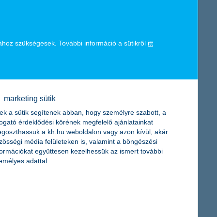
tő igazgatója.
K&H token megújítás
anácsadó testület végzi, melynek tagjai: Petrányi Zsolt
tő tanára és a Magyar Képzőművészeti Egyetem oktatója,
ához szükségesek. További információ a sütikről
itt
oz és intézményhez is eljuttatták a szervezők.
marketing sütik
ek a sütik segítenek abban, hogy személyre szabott, a
togató érdeklődési körének megfelelő ajánlatainkat
goszthassuk a kh.hu weboldalon vagy azon kívül, akár
zösségi média felületeken is, valamint a böngészési
formációkat együttesen kezelhessük az ismert további
emélyes adattal.