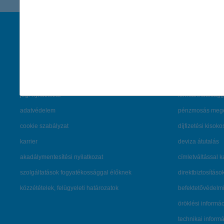
társaságunk
hasznos info
rólunk
pénzügyi tippek
cégcsoport
K&H fejlesztői po
kapcsolat
biztonságos onli
jogi nyilatkozat
fenntarthatóságg
adatvédelem
pénzmosás mege
cookie szabályzat
díjfizetési kisoko
karrier
deviza átutalás
akadálymentesítési nyilatkozat
címletváltással 
szolgáltatások fogyatékossággal élőknek
direktbiztosításo
közzétételek, felügyeleti határozatok
befektetővédelmi
öröklési informá
technikai inform