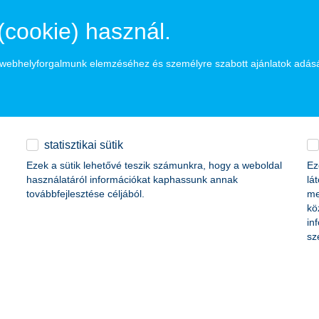
zta
Horváth Magyary Nóra, a K&H Csoport kommunikációs ügyveze
(cookie) használ.
gyűjteményének építésében is meghatározó szerepet játszó művészeti t
József képzőművész, docens az Esterházy Károly Főiskola tanszékveze
rkesztője.
a webhelyforgalmunk elemzéséhez és személyre szabott ajánlatok adás
kh.hu), illetve valamennyi jelentős művészeti- és szakoktatási portálh
statisztikai sütik
Ezek a sütik lehetővé teszik számunkra, hogy a weboldal
Ez
használatáról információkat kaphassunk annak
lá
továbbfejlesztése céljából.
me
kö
(+36) 30 25 180 25
zsuzsanna.varga@edge.hu
in
sz