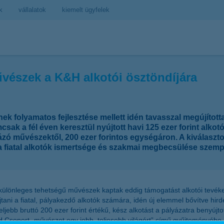
k
vállalatok
kiemelt ügyfelek
űvészek a K&H alkotói ösztöndíjára
folyamatos fejlesztése mellett idén tavasszal megújította 
sak a fél éven keresztül nyújtott havi 125 ezer forint alk
ázó művészektől, 200 ezer forintos egységáron. A kiválaszt
 a fiatal alkotók ismertsége és szakmai megbecsülése szem
 különleges tehetségű művészek kaptak eddig támogatást alkotói tevé
tani a fiatal, pályakezdő alkotók számára, idén új elemmel bővítve hi
ljebb bruttó 200 ezer forint értékű, kész alkotást a pályázatra benyújt
 Csoport „művészet egy jobb, teljesebb világért” című gyűjteményébe.