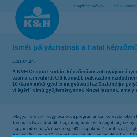
magánszemélyek
vállalkozáso
Ismét pályázhatnak a fiatal képzőm
2011.04.14.
A K&H Csoport kortárs képzőművészeti gyűjteményének 
számára meghirdetett legújabb pályázaton ezúttal nemc
10 darab műtárgyat is megvásárol az ösztöndíjra pály
világért” című gyűjteményének részei lesznek, amely
„Nagyon örülünk, hogy ösztöndíj programunkon keresztül olyan
Tamás és Navratil Judit. Hogy még több lehetőséget tudjunk nyúj
hogy minden pályázónak meg jelölni legalább 2 darab saját, legfe
Ezekből összesen 10 alkotást választunk ki és emelünk be a K&H