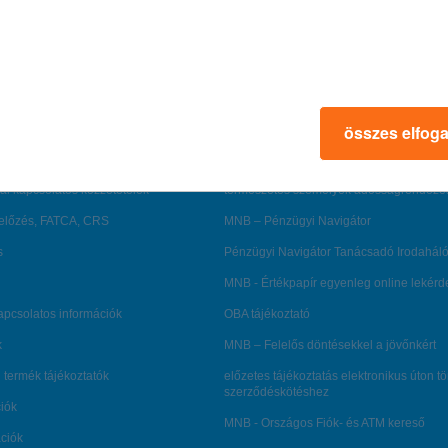
rmációk
ügyfélvédelem
fizetési moratórium
összes elfog
rtál
panaszkezelés
ne fizetés
gyűjtőszámlahitel információk
al kapcsolatos közzétételek
természetes személyek adósságrendezé
lőzés, FATCA, CRS
MNB – Pénzügyi Navigátor
s
Pénzügyi Navigátor Tanácsadó Irodaháló
MNB - Értékpapír egyenleg online lekér
kapcsolatos információk
OBA tájékoztató
k
MNB – Felelős döntésekkel a jövőnkért
 termék tájékoztatók
előzetes tájékoztatás elektronikus úton t
szerződéskötéshez
ciók
MNB - Országos Fiók- és ATM kereső
ációk