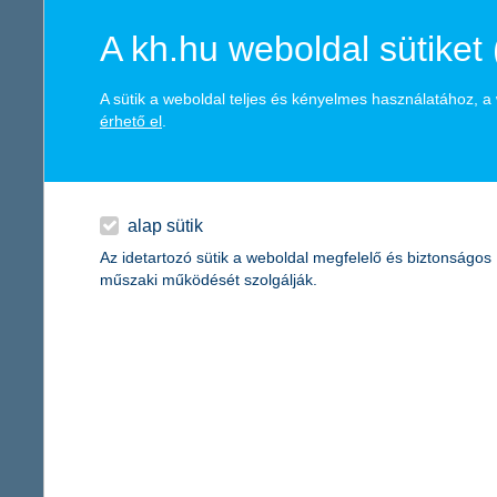
és ismertségének növeléséhez járulhatunk így hozzá” – nyilatko
A kh.hu weboldal sütiket 
A pályázatok értékelését a K&H Csoport kortárs képzőművészeti 
művészettörténész, a Műcsarnok korábbi igazgatója, Szurcsik 
valamint Topor Tünde művészeti tanácsadó, az ArtMagazin fősze
A sütik a weboldal teljes és kényelmes használatához, 
érhető el
.
Az ösztöndíj pályázat kiírása hozzáférhető a K&H honlapján (www.
alap sütik
Kapcsolattartó
Az idetartozó sütik a weboldal megfelelő és biztonságos
műszaki működését szolgálják.
Varga Zsuzsanna
EDGE Communications
vissza a cikkekhez