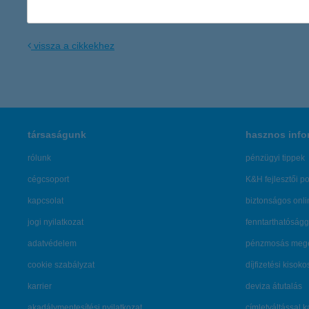
K&H Pannonlízing Pénzügyi Szolgáltató Holding Zrt.
vissza a cikkekhez
társaságunk
hasznos info
rólunk
pénzügyi tippek
cégcsoport
K&H fejlesztői po
kapcsolat
biztonságos onli
jogi nyilatkozat
fenntarthatóságg
adatvédelem
pénzmosás mege
cookie szabályzat
díjfizetési kisoko
karrier
deviza átutalás
akadálymentesítési nyilatkozat
címletváltással 