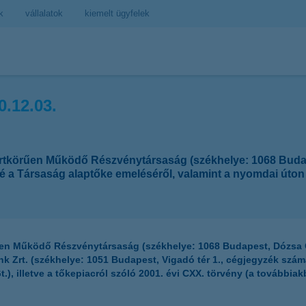
k
vállalatok
kiemelt ügyfelek
.12.03.
rtkörűen Működő Részvénytársaság (székhelye: 1068 Budape
 a Társaság alaptőke emeléséről, valamint a nyomdai úton e
en Működő Részvénytársaság (székhelye: 1068 Budapest, Dózsa Gy
 Zrt. (székhelye: 1051 Budapest, Vigadó tér 1., cégjegyzék száma
Gt.), illetve a tőkepiacról szóló 2001. évi CXX. törvény (a tovább