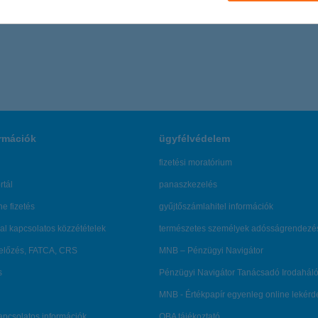
rmációk
ügyfélvédelem
fizetési moratórium
rtál
panaszkezelés
ne fizetés
gyűjtőszámlahitel információk
al kapcsolatos közzétételek
természetes személyek adósságrendezé
lőzés, FATCA, CRS
MNB – Pénzügyi Navigátor
s
Pénzügyi Navigátor Tanácsadó Irodaháló
MNB - Értékpapír egyenleg online lekér
kapcsolatos információk
OBA tájékoztató