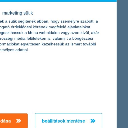
marketing sütik
olsó nap) tart.
ek a sütik segítenek abban, hogy személyre szabott, a
togató érdeklődési körének megfelelő ajánlatainkat
11. január 15. napját megelőzően hiánytalanul és
goszthassuk a kh.hu weboldalon vagy azon kívül, akár
 hiánytalan és érvényes benyújtás napját követő első
zösségi média felületeken is, valamint a böngészési
formációkat együttesen kezelhessük az ismert további
emélyes adattal.
 napjával a Társaság az átalakított értékpapír-sorozatot
napja között nyújtsa be az üzleti órákban a Társaság
rializált részvényeket a KELER Zrt.-nél vezetett
ának és elnevezésének megjelölésével a Társaság
nnonlízing Zrt. Alapító Okiratát és a módosítással egységes
adása
beállítások mentése