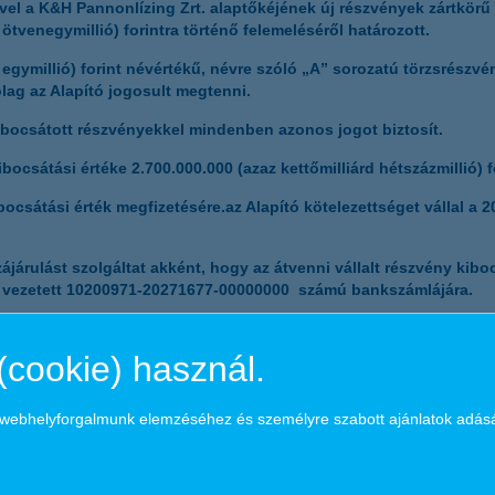
vel a K&H Pannonlízing Zrt. alaptőkéjének új részvények zártkörű 
z ötvenegymillió) forintra történő felemeléséről határozott.
egymillió) forint névértékű, névre szóló „A” sorozatú törzsrészvén
lag az Alapító jogosult megtenni.
ibocsátott részvényekkel mindenben azonos jogot biztosít.
csátási értéke 2.700.000.000 (azaz kettőmilliárd hétszázmillió) f
bocsátási érték megfizetésére.az Alapító kötelezettséget vállal a 
zájárulást szolgáltat akként, hogy az átvenni vállalt részvény ki
él vezetett 10200971-20271677-00000000 számú bankszámlájára.
(cookie) használ.
en 2010. november 17. napján úgy határozott, hogy a Társaság je
a webhelyforgalmunk elemzéséhez és személyre szabott ajánlatok adás
int össznévértékű részvényét dematerializált formában bocsátja ki
: