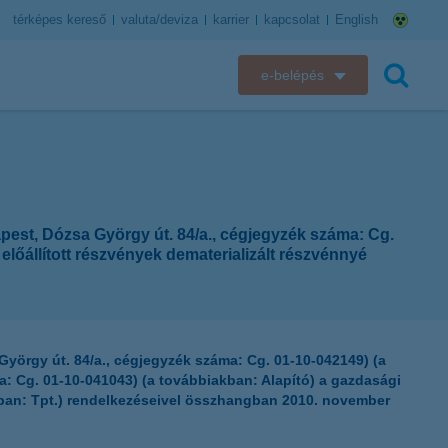
térképes kereső
valuta/deviza
karrier
kapcsolat
English
e-belépés
K&H e-bank
keresés
K&H e-posta
K&H elektronikus postaláda
st, Dózsa György út. 84/a., cégjegyzék száma: Cg.
lőállított részvények dematerializált részvénnyé
K&H web Electra
K&H Biztosító ügyfélportál
örgy út. 84/a., cégjegyzék száma: Cg. 01-10-042149) (a
K&H SZÉP Kártya
: Cg. 01-10-041043) (a továbbiakban: Alapító) a gazdasági
iakban: Tpt.) rendelkezéseivel összhangban 2010. november
K&H e-kártyafelület