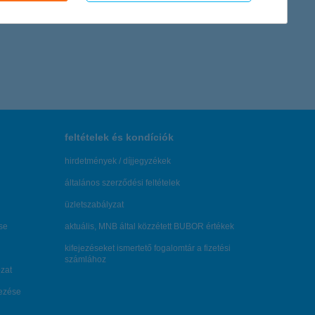
feltételek és kondíciók
hirdetmények / díjjegyzékek
általános szerződési feltételek
üzletszabályzat
se
aktuális, MNB által közzétett BUBOR értékek
kifejezéseket ismertető fogalomtár a fizetési
számlához
zat
dezése