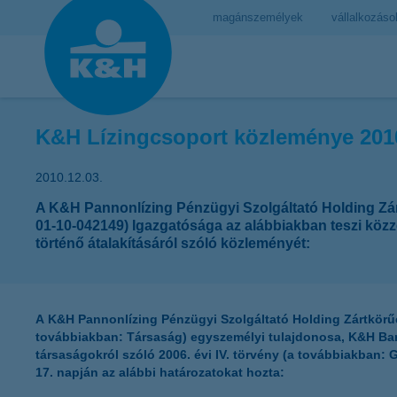
magánszemélyek
vállalkozáso
K&H Lízingcsoport közleménye 2010
2010.12.03.
A K&H Pannonlízing Pénzügyi Szolgáltató Holding Zá
01-10-042149) Igazgatósága az alábbiakban teszi közzé
történő átalakításáról szóló közleményét:
A K&H Pannonlízing Pénzügyi Szolgáltató Holding Zártkörű
továbbiakban: Társaság) egyszemélyi tulajdonosa, K&H Bank
társaságokról szóló 2006. évi IV. törvény (a továbbiakban: 
17. napján az alábbi határozatokat hozta: