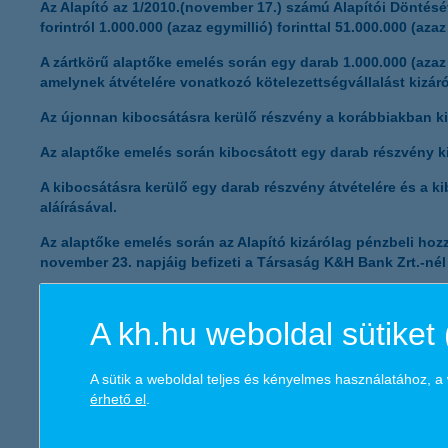
Az Alapító az 1/2010.(november 17.) számú Alapítói Döntésé
forintról 1.000.000 (azaz egymillió) forinttal 51.000.000 (aza
A zártkörű alaptőke emelés során egy darab 1.000.000 (azaz 
amelynek átvételére vonatkozó kötelezettségvállalást kizáró
Az újonnan kibocsátásra kerülő részvény a korábbiakban k
Az alaptőke emelés során kibocsátott egy darab részvény kibo
A kibocsátásra kerülő egy darab részvény átvételére és a ki
aláírásával.
Az alaptőke emelés során az Alapító kizárólag pénzbeli hoz
november 23. napjáig befizeti a Társaság K&H Bank Zrt.-n
A kh.hu weboldal sütiket 
II.
Az Alapító a 2/2010.(november 17.) számú Alapítói Döntéséb
A sütik a weboldal teljes és kényelmes használatához, 
alaptőkét megtestesítő 51.000.000 (azaz ötvenegymillió) for
érhető el
.
forintról 1.000.000 (azaz egymillió) forintra változtatja.
A Társaság ezúton tájékoztatja a részvényest az alábbiakról