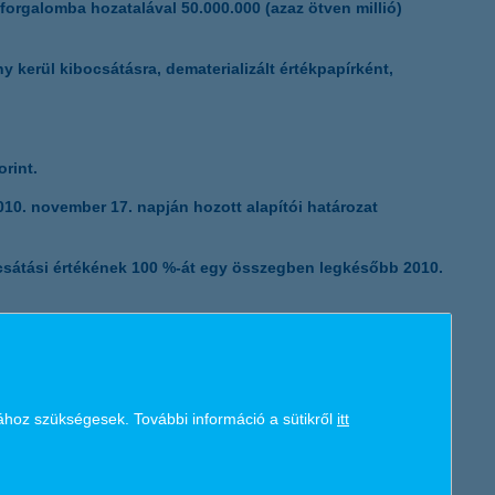
forgalomba hozatalával 50.000.000 (azaz ötven millió)
K&H token megújítás
y kerül kibocsátásra, dematerializált értékpapírként,
orint.
2010. november 17. napján hozott alapítói határozat
bocsátási értékének 100 %-át egy összegben legkésőbb 2010.
len alaptőke emelését követően a teljes
ához szükségesek. További információ a sütikről
itt
, egyúttal a részvények névértékét 100 (azaz egyszáz)