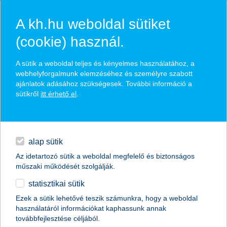
A kh.hu weboldal sütiket
(cookie) használ.
hírek és hivatalos
A sütik a weboldal teljes és kényelmes használatához, a
közzétételek
webhelyforgalmunk elemzéséhez és személyre szabott
ajánlatok adásához szükségesek. További információ a
sütikről
itt érhető el
.
egyéb
English
alap sütik
Az idetartozó sütik a weboldal megfelelő és biztonságos
műszaki működését szolgálják.
statisztikai sütik
Ezek a sütik lehetővé teszik számunkra, hogy a weboldal
használatáról információkat kaphassunk annak
Előző
Következő
továbbfejlesztése céljából.