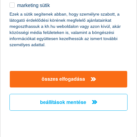
marketing sütik
Ördögi körbe kerülhetnek a
Ezek a sütik segítenek abban, hogy személyre szabott, a
munkavállalók a csökkent táppénz
látogató érdeklődési körének megfelelő ajánlatainkat
miatt
megoszthassuk a kh.hu weboldalon vagy azon kívül, akár
közösségi média felületeken is, valamint a böngészési
információkat együttesen kezelhessük az ismert további
2011.10.19.
személyes adattal.
Hazánkban több mint két millióan élnek olyan háztartásban, ahol
a megélhetés egyetlen ember fizetésén múlik. Persze még az
sem jelent anyagi biztonságot, ha két kereső van a családban,
mert egy baleset vagy súlyos betegség esetén jelentős
jövedelem kieséssel kell számolni, miközben az egészségügyi
összes elfogadása
kezeléssel kapcsolatos költségek még növelik is a háztartás havi
kiadásait. A nyáron csökkentett táppénz összegek miatt
feltehetőleg megnő azok száma, akik még súlyosabb
panaszokkal sem fordulnak orvoshoz, ami komoly egészségi
beállítások mentése
kockázatot jelent.
stagnáló árbevétel és nyereség
várakozások