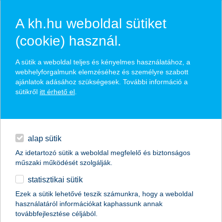
A kh.hu weboldal sütiket
(cookie) használ.
hírek és hivatalos
A sütik a weboldal teljes és kényelmes használatához, a
közzétételek
webhelyforgalmunk elemzéséhez és személyre szabott
ajánlatok adásához szükségesek. További információ a
sütikről
itt érhető el
.
egyéb
English
alap sütik
Az idetartozó sütik a weboldal megfelelő és biztonságos
műszaki működését szolgálják.
statisztikai sütik
Ezek a sütik lehetővé teszik számunkra, hogy a weboldal
használatáról információkat kaphassunk annak
Előző
Következő
továbbfejlesztése céljából.