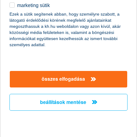
marketing sütik
Ördögi körbe kerülhetnek a
Ezek a sütik segítenek abban, hogy személyre szabott, a
munkavállalók a csökkent táppénz
látogató érdeklődési körének megfelelő ajánlatainkat
miatt
megoszthassuk a kh.hu weboldalon vagy azon kívül, akár
közösségi média felületeken is, valamint a böngészési
információkat együttesen kezelhessük az ismert további
2011.10.19.
személyes adattal.
Hazánkban több mint két millióan élnek olyan háztartásban, ahol
a megélhetés egyetlen ember fizetésén múlik. Persze még az
sem jelent anyagi biztonságot, ha két kereső van a családban,
mert egy baleset vagy súlyos betegség esetén jelentős
jövedelem kieséssel kell számolni, miközben az egészségügyi
összes elfogadása
kezeléssel kapcsolatos költségek még növelik is a háztartás havi
kiadásait. A nyáron csökkentett táppénz összegek miatt
feltehetőleg megnő azok száma, akik még súlyosabb
panaszokkal sem fordulnak orvoshoz, ami komoly egészségi
beállítások mentése
kockázatot jelent.
stagnáló árbevétel és nyereség
várakozások