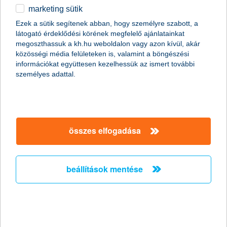
marketing sütik
Ördögi körbe kerülhetnek a
Ezek a sütik segítenek abban, hogy személyre szabott, a
munkavállalók a csökkent táppénz
látogató érdeklődési körének megfelelő ajánlatainkat
miatt
megoszthassuk a kh.hu weboldalon vagy azon kívül, akár
közösségi média felületeken is, valamint a böngészési
információkat együttesen kezelhessük az ismert további
2011.10.19.
személyes adattal.
Hazánkban több mint két millióan élnek olyan háztartásban, ahol
a megélhetés egyetlen ember fizetésén múlik. Persze még az
sem jelent anyagi biztonságot, ha két kereső van a családban,
mert egy baleset vagy súlyos betegség esetén jelentős
jövedelem kieséssel kell számolni, miközben az egészségügyi
összes elfogadása
kezeléssel kapcsolatos költségek még növelik is a háztartás havi
kiadásait. A nyáron csökkentett táppénz összegek miatt
feltehetőleg megnő azok száma, akik még súlyosabb
panaszokkal sem fordulnak orvoshoz, ami komoly egészségi
beállítások mentése
kockázatot jelent.
stagnáló árbevétel és nyereség
várakozások