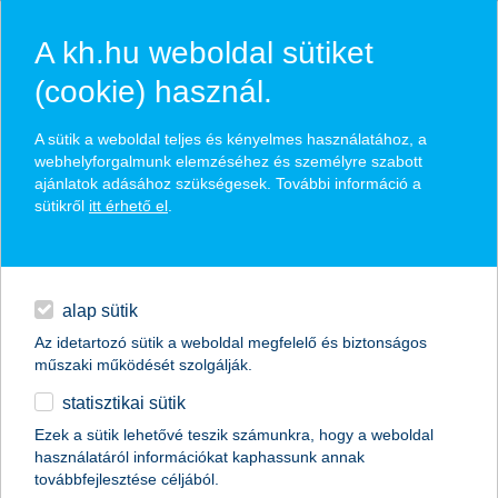
A kh.hu weboldal sütiket
(cookie) használ.
hírek és hivatalos
A sütik a weboldal teljes és kényelmes használatához, a
közzétételek
webhelyforgalmunk elemzéséhez és személyre szabott
ajánlatok adásához szükségesek. További információ a
sütikről
itt érhető el
.
egyéb
English
alap sütik
Az idetartozó sütik a weboldal megfelelő és biztonságos
műszaki működését szolgálják.
statisztikai sütik
Ezek a sütik lehetővé teszik számunkra, hogy a weboldal
használatáról információkat kaphassunk annak
Előző
Következő
továbbfejlesztése céljából.