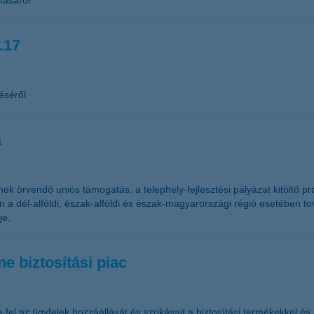
tásáról
.17
éséről
a
 örvendő uniós támogatás, a telephely-fejlesztési pályázat kitöltő pr
 a dél-alföldi, észak-alföldi és észak-magyarországi régió esetében t
je.
e biztosítási piac
 fel az ügyfelek hozzáállását és szokásait a biztosítási termékekkel és