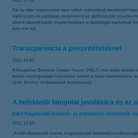
2011.10.10.
Bár az idén szerencsére nem voltak számottevő természeti kataszt
tájékozódni és pontosan megismerni az alulbiztosítás következmén
általuk okozott károk megtérítésében is segítséget kaphatnak ki
érte már kár.
Transzparencia a pénzintézeteknél
2011.10.07.
A Hungarian Business Leader Forum (HBLF) mai üzleti ebédjének k
felelős vezérigazgató-helyettese szerint a hazai bankrendszer az
szóló törvény rendeleteinek betartásával.
A befektetői hangulat javulására és az
K&H Alapkezelő felmérés az intézményi befektetők vá
2011.10.07.
„A K&H Alapkezelő évente megrendezett befektetői konferenciájá