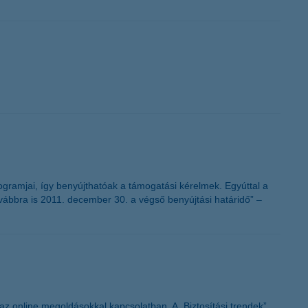
ogramjai, így benyújthatóak a támogatási kérelmek. Egyúttal a
ovábbra is 2011. december 30. a végső benyújtási határidő” –
 az online megoldásokkal kapcsolatban. A „Biztosítási trendek”