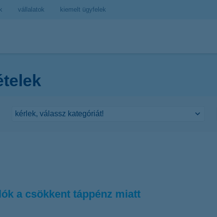
k
vállalatok
kiemelt ügyfelek
ételek
lók a csökkent táppénz miatt