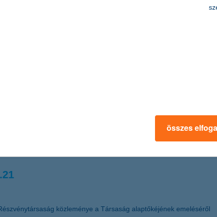
edmény 2011 első félévében a K&H Bankcsopo
sz
t adózás utáni eredményt ért el. Az adózás utáni eredmény a bankadó 
 új bankadót fizetett az első félévben. A hitelezési veszteségek magas
Biztosító mind az élet üzletágban, mind a nem-élet üzletágban folytat
os a biztonság
sok szerte a világban romlanak, a tőzsdei árfolyamok jelentősen ingad
összes elfog
kban azokra a befektetési lehetőségekre érdemes fokozottan figyelni, 
sanna, a K&H Alapkezelő vezérigazgatója.
.21
Részvénytársaság közleménye a Társaság alaptőkéjének emeléséről