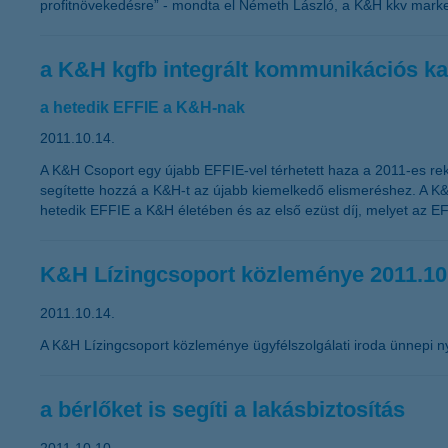
profitnövekedésre” - mondta el Németh László, a K&H kkv market
a K&H kgfb integrált kommunikációs ka
a hetedik EFFIE a K&H-nak
2011.10.14.
A K&H Csoport egy újabb EFFIE-vel térhetett haza a 2011-es rek
segítette hozzá a K&H-t az újabb kiemelkedő elismeréshez. A K&
hetedik EFFIE a K&H életében és az első ezüst díj, melyet az EF
K&H Lízingcsoport közleménye 2011.10
2011.10.14.
A K&H Lízingcsoport közleménye ügyfélszolgálati iroda ünnepi ny
a bérlőket is segíti a lakásbiztosítás