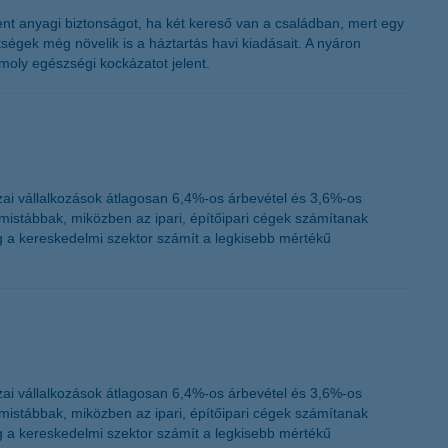
K&H token megújítás
nt anyagi biztonságot, ha két kereső van a családban, mert egy
ségek még növelik is a háztartás havi kiadásait. A nyáron
oly egészségi kockázatot jelent.
ai vállalkozások átlagosan 6,4%-os árbevétel és 3,6%-os
istábbak, miközben az ipari, építőipari cégek számítanak
 a kereskedelmi szektor számít a legkisebb mértékű
ai vállalkozások átlagosan 6,4%-os árbevétel és 3,6%-os
istábbak, miközben az ipari, építőipari cégek számítanak
 a kereskedelmi szektor számít a legkisebb mértékű