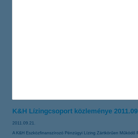
12,5 milliárd forintos adózás utáni er
2011.09.30.
A K&H Bankcsoport 2011 első hat hónapjában 12,5 milliárd forin
korábbi eredményhez képest. A K&H Bankcsoport 8 milliárd forint
hitelek aránya 9,3%-ról 9,4%-ra nőtt egy negyedév alatt. A K&H 
A változó környezetben fokozottan font
2011.09.23.
„Mikor és miben érdemes megtakarítani, ha a növekedési kilátá
merül fel jogosan a kérdés a befektetők részéről. Ilyen idősza
miközben megvédenek a veszteségektől” – javasolja Zobor Zsuz
K&H Lízingcsoport közleménye 2011.09
2011.09.21.
A K&H Eszközfinanszírozó Pénzügyi Lízing Zártkörűen Működő 