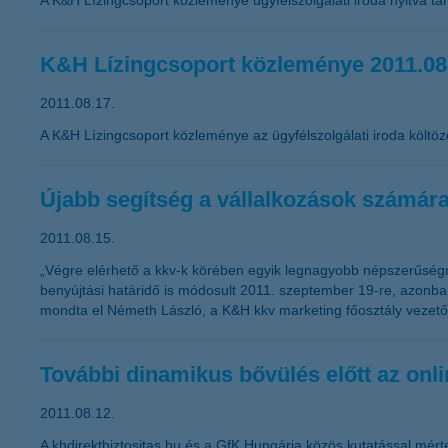
A K&H Lízingcsoport közleménye ügyfélszolgálati iroda nyitva tar
K&H Lízingcsoport közleménye 2011.08
2011.08.17.
A K&H Lízingcsoport közleménye az ügyfélszolgálati iroda költöz
Újabb segítség a vállalkozások számár
2011.08.15.
„Végre elérhető a kkv-k körében egyik legnagyobb népszerűségnek
benyújtási határidő is módosult 2011. szeptember 19-re, azonban
mondta el Németh László, a K&H kkv marketing főosztály vezető
További dinamikus bővülés előtt az onlin
2011.08.12.
A khdirektbiztositas.hu és a GfK Hungária közös kutatással mérte