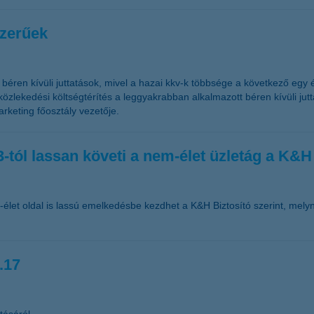
szerűek
béren kívüli juttatások, mivel a hazai kkv-k többsége a következő egy é
özlekedési költségtérítés a leggyakrabban alkalmazott béren kívüli ju
rketing főosztály vezetője.
-tól lassan követi a nem-élet üzletág a K&H 
-élet oldal is lassú emelkedésbe kezdhet a K&H Biztosító szerint, melyn
.17