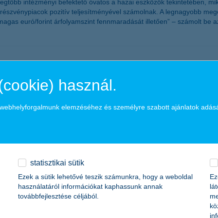
legtöbb intézményi befektető óvatos a hazai eszközök tekintetében, m
 a részvénypiacok pozitív teljesítményével számolnak. A legnagyobb meg
agas euró/forint árfolyamszint fennmaradását illetően” – számolt be 
ma
(cookie) használ.
alkozások várakozásai is romlottak. Az országosan 700 vállalkozás ve
tilag a két éve ilyenkor tapasztalt várakozásoknak felel meg. A bizalm
a webhelyforgalmunk elemzéséhez és személyre szabott ajánlatok adás
ek növekedésével számolnak, de szinte az összes részindex kisebb-nag
 a K&H SZÉP Kártya
statisztikai sütik
Ezek a sütik lehetővé teszik számunkra, hogy a weboldal
Ez
használatáról információkat kaphassunk annak
lá
ártyával kapcsolatban az ügyfél tájékoztatást. A kártya szerződések 
továbbfejlesztése céljából.
me
kö
in