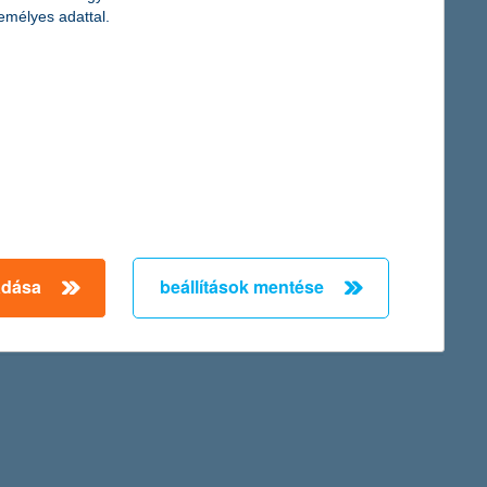
rtnál
emélyes adattal.
és a magas hitelköltségek miatt 46%-kal csökkent az egy évvel
ak, de a várakozásoknak megfelelően alakultak. A nem-teljesítő
ni tudta növekedését a második negyedévben is.
oznak, csökkennek, és a kamatok alacsony szinten vannak –
adása
beállítások mentése
amelyek néhány év távlatában esélyt adnak a növekedésnek,