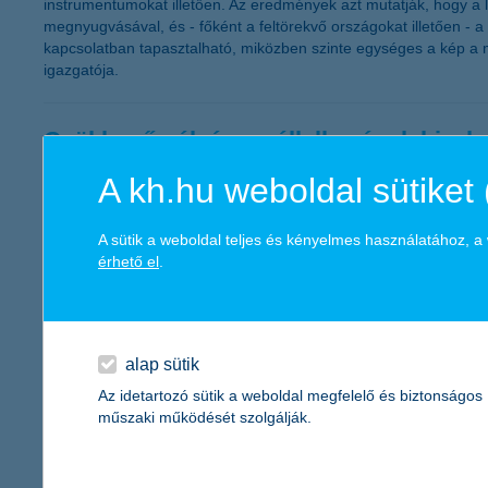
instrumentumokat illetően. Az eredmények azt mutatják, hogy a 
megnyugvásával, és - főként a feltörekvő országokat illetően -
kapcsolatban tapasztalható, miközben szinte egységes a kép a m
igazgatója.
Csökkenő pályán a vállalkozások bizal
A kh.hu weboldal sütiket 
2011.10.06.
„A fogyasztói bizalom csökkenésével párhuzamosan a hazai váll
harmadik negyedéves értéke jelenleg -26 ponton áll, ami gyakorla
A sütik a weboldal teljes és kényelmes használatához, 
a következő egy évben a közterhek, valamint a vállalati hitel
érhető el
.
kkv marketing főosztály vezetője.
November második felétől igényelhető
alap sütik
2011.09.30.
Az idetartozó sütik a weboldal megfelelő és biztonságos
műszaki működését szolgálják.
2011. október 3-tól a K&H megkezdi a Széchenyi Pihenő (SZÉP) K