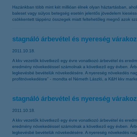
Hazánkban több mint két millióan élnek olyan háztartásban, aho
baleset vagy súlyos betegség esetén jelentős jövedelem kiesésse
csökkentett táppénz összegek miatt feltehetőleg megnő azok sz
stagnáló árbevétel és nyereség várako
2011.10.18.
A kkv vezetők következő egy évre vonatkozó árbevétel és eredm
eredmény növekedéssel számolnak a következő egy évben. Árbevé
legkevésbé bevételük növekedésére. A nyereség növekedés nagy
profitnövekedésre” - mondta el Németh László, a K&H kkv market
stagnáló árbevétel és nyereség várako
2011.10.18.
A kkv vezetők következő egy évre vonatkozó árbevétel és eredm
eredmény növekedéssel számolnak a következő egy évben. Árbevé
legkevésbé bevételük növekedésére. A nyereség növekedés nagy