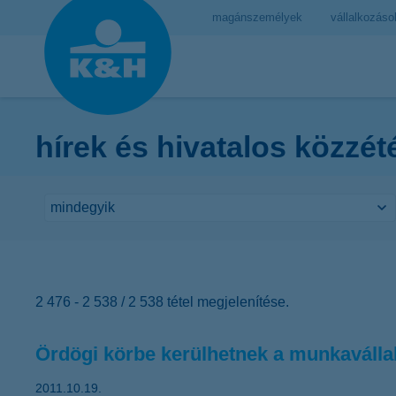
magánszemélyek
vállalkozáso
hírek és hivatalos közzét
2 476 - 2 538 / 2 538 tétel megjelenítése.
Ördögi körbe kerülhetnek a munkaválla
2011.10.19.