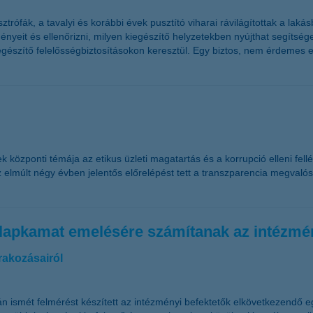
rófák, a tavalyi és korábbi évek pusztító viharai rávilágítottak a laká
yeit és ellenőrizni, milyen kiegészítő helyzetekben nyújthat segítséget
egészítő felelősségbiztosításokon keresztül. Egy biztos, nem érdemes e
özponti témája az etikus üzleti magatartás és a korrupció elleni fellé
 elmúlt négy évben jelentős előrelépést tett a transzparencia megvalósí
 alapkamat emelésére számítanak az intézmé
rakozásairól
n ismét felmérést készített az intézményi befektetők elkövetkezendő e