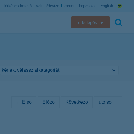
térképes kereső
valuta/deviza
karrier
kapcsolat
English
e-belépés
K&H e-bank
keresés
K&H e-posta
K&H elektronikus postaláda
K&H web Electra
K&H Biztosító ügyfélportál
← Első
Előző
Következő
utolsó →
K&H SZÉP Kártya
K&H e-kártyafelület