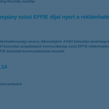
ing főosztály vezetője.
mpány ezüst EFFIE díjat nyert a reklámhat
lámhatékonysági verseny díjkiosztójáról. A K&H biztosítási ismertségn
H biztosítási szolgáltatások kommunikációja ezüst EFFIE reklámhatékon
FIE biztosítási kommunikációnak kiosztott.
.14
itva tartásáról