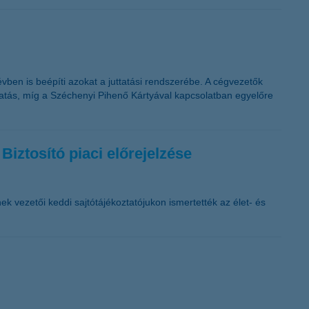
vben is beépíti azokat a juttatási rendszerébe. A cégvezetők
ttatás, míg a Széchenyi Pihenő Kártyával kapcsolatban egyelőre
Biztosító piaci előrejelzése
ek vezetői keddi sajtótájékoztatójukon ismertették az élet- és