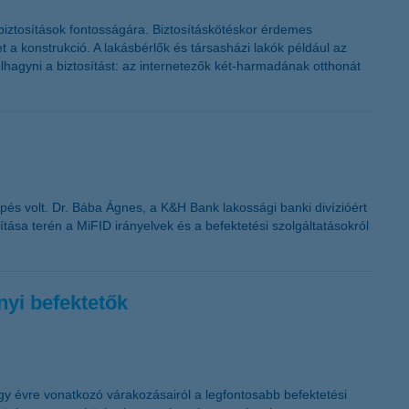
sbiztosítások fontosságára. Biztosításkötéskor érdemes
 a konstrukció. A lakásbérlők és társasházi lakók például az
lhagyni a biztosítást: az internetezők két-harmadának otthonát
pés volt. Dr. Bába Ágnes, a K&H Bank lakossági banki divízióért
tása terén a MiFID irányelvek és a befektetési szolgáltatásokról
nyi befektetők
gy évre vonatkozó várakozásairól a legfontosabb befektetési