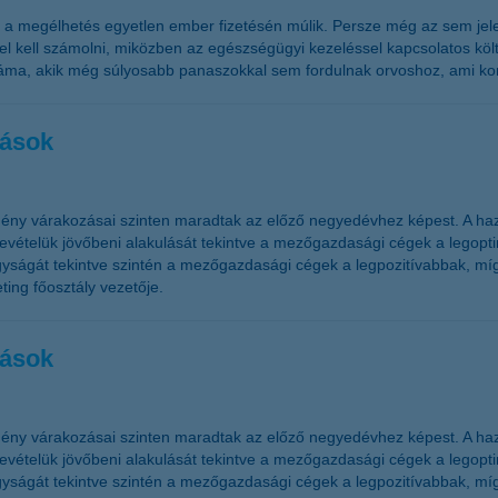
l a megélhetés egyetlen ember fizetésén múlik. Persze még az sem jele
l kell számolni, miközben az egészségügyi kezeléssel kapcsolatos költ
áma, akik még súlyosabb panaszokkal sem fordulnak orvoshoz, ami kom
zások
ény várakozásai szinten maradtak az előző negyedévhez képest. A haz
telük jövőbeni alakulását tekintve a mezőgazdasági cégek a legoptim
ságát tekintve szintén a mezőgazdasági cégek a legpozitívabbak, míg
ing főosztály vezetője.
zások
ény várakozásai szinten maradtak az előző negyedévhez képest. A haz
telük jövőbeni alakulását tekintve a mezőgazdasági cégek a legoptim
ságát tekintve szintén a mezőgazdasági cégek a legpozitívabbak, míg