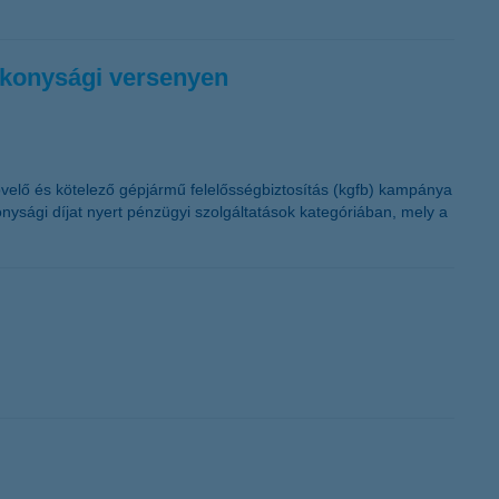
ékonysági versenyen
övelő és kötelező gépjármű felelősségbiztosítás (kgfb) kampánya
ysági díjat nyert pénzügyi szolgáltatások kategóriában, mely a