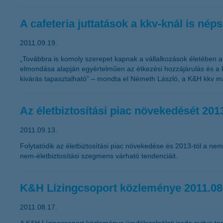
A cafeteria juttatások a kkv-knál is nép
2011.09.19.
„Továbbra is komoly szerepet kapnak a vállalkozások életében a 
elmondása alapján egyértelműen az étkezési hozzájárulás és a k
kivárás tapasztalható” – mondta el Németh László, a K&H kkv ma
Az életbiztosítási piac növekedését 2013
2011.09.13.
Folytatódik az életbiztosítási piac növekedése és 2013-tól a nem
nem-életbiztosítási szegmens várható tendenciáit.
K&H Lízingcsoport közleménye 2011.08
2011.08.17.