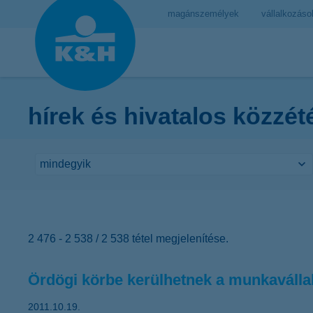
magánszemélyek
vállalkozáso
hírek és hivatalos közzét
2 476 - 2 538 / 2 538 tétel megjelenítése.
Ördögi körbe kerülhetnek a munkaválla
2011.10.19.