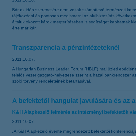
2011.10.10.
Bár az idén szerencsére nem voltak számottevő természeti kataszt
tájékozódni és pontosan megismerni az alulbiztosítás következmén
általuk okozott károk megtérítésében is segítséget kaphatnak ki
érte már kár.
Transzparencia a pénzintézeteknél
2011.10.07.
A Hungarian Business Leader Forum (HBLF) mai üzleti ebédjének k
felelős vezérigazgató-helyettese szerint a hazai bankrendszer az
szóló törvény rendeleteinek betartásával.
A befektetői hangulat javulására és az
K&H Alapkezelő felmérés az intézményi befektetők vá
2011.10.07.
„A K&H Alapkezelő évente megrendezett befektetői konferenciájá