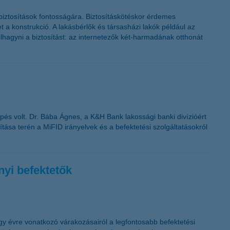
sbiztosítások fontosságára. Biztosításkötéskor érdemes
 a konstrukció. A lakásbérlők és társasházi lakók például az
lhagyni a biztosítást: az internetezők két-harmadának otthonát
pés volt. Dr. Bába Ágnes, a K&H Bank lakossági banki divízióért
tása terén a MiFID irányelvek és a befektetési szolgáltatásokról
nyi befektetők
gy évre vonatkozó várakozásairól a legfontosabb befektetési