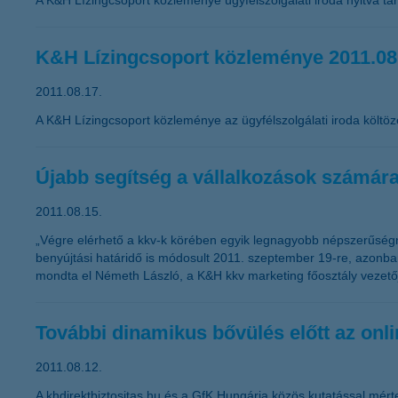
A K&H Lízingcsoport közleménye ügyfélszolgálati iroda nyitva tar
K&H Lízingcsoport közleménye 2011.08
2011.08.17.
A K&H Lízingcsoport közleménye az ügyfélszolgálati iroda költöz
Újabb segítség a vállalkozások számár
2011.08.15.
„Végre elérhető a kkv-k körében egyik legnagyobb népszerűségnek
benyújtási határidő is módosult 2011. szeptember 19-re, azonban
mondta el Németh László, a K&H kkv marketing főosztály vezető
További dinamikus bővülés előtt az onlin
2011.08.12.
A khdirektbiztositas.hu és a GfK Hungária közös kutatással mérte