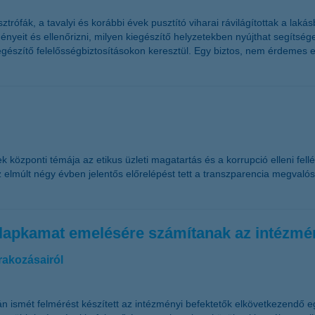
rófák, a tavalyi és korábbi évek pusztító viharai rávilágítottak a laká
yeit és ellenőrizni, milyen kiegészítő helyzetekben nyújthat segítséget
egészítő felelősségbiztosításokon keresztül. Egy biztos, nem érdemes e
özponti témája az etikus üzleti magatartás és a korrupció elleni fellé
 elmúlt négy évben jelentős előrelépést tett a transzparencia megvalósí
 alapkamat emelésére számítanak az intézmé
rakozásairól
n ismét felmérést készített az intézményi befektetők elkövetkezendő e