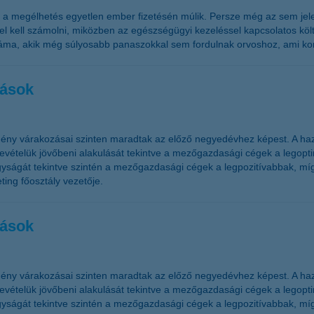
l a megélhetés egyetlen ember fizetésén múlik. Persze még az sem jele
l kell számolni, miközben az egészségügyi kezeléssel kapcsolatos költ
áma, akik még súlyosabb panaszokkal sem fordulnak orvoshoz, ami kom
zások
ény várakozásai szinten maradtak az előző negyedévhez képest. A haz
telük jövőbeni alakulását tekintve a mezőgazdasági cégek a legoptim
ságát tekintve szintén a mezőgazdasági cégek a legpozitívabbak, míg
ing főosztály vezetője.
zások
ény várakozásai szinten maradtak az előző negyedévhez képest. A haz
telük jövőbeni alakulását tekintve a mezőgazdasági cégek a legoptim
ságát tekintve szintén a mezőgazdasági cégek a legpozitívabbak, míg