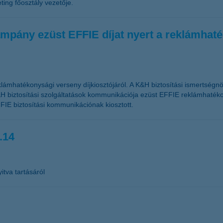
ing főosztály vezetője.
mpány ezüst EFFIE díjat nyert a reklámhat
lámhatékonysági verseny díjkiosztójáról. A K&H biztosítási ismertségn
H biztosítási szolgáltatások kommunikációja ezüst EFFIE reklámhatékon
FIE biztosítási kommunikációnak kiosztott.
.14
itva tartásáról