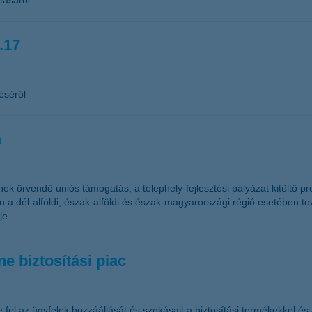
tásáról
.17
éséről
a
 örvendő uniós támogatás, a telephely-fejlesztési pályázat kitöltő pr
 a dél-alföldi, észak-alföldi és észak-magyarországi régió esetében t
je.
e biztosítási piac
 fel az ügyfelek hozzáállását és szokásait a biztosítási termékekkel és