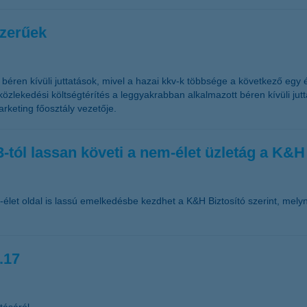
szerűek
béren kívüli juttatások, mivel a hazai kkv-k többsége a következő egy é
özlekedési költségtérítés a leggyakrabban alkalmazott béren kívüli ju
rketing főosztály vezetője.
-tól lassan követi a nem-élet üzletág a K&H 
-élet oldal is lassú emelkedésbe kezdhet a K&H Biztosító szerint, melyn
.17