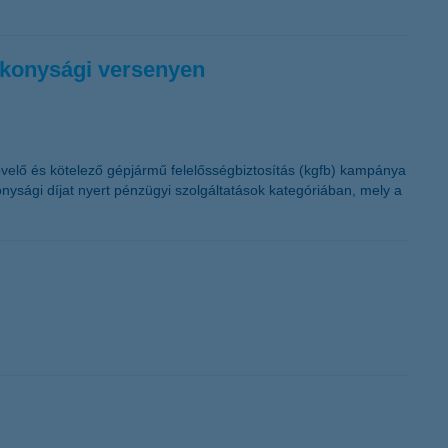
ékonysági versenyen
övelő és kötelező gépjármű felelősségbiztosítás (kgfb) kampánya
ysági díjat nyert pénzügyi szolgáltatások kategóriában, mely a