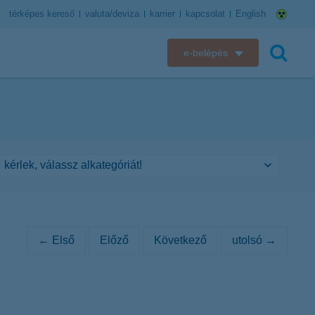
térképes kereső
valuta/deviza
karrier
kapcsolat
English
e-belépés
K&H e-bank
keresés
K&H e-posta
K&H elektronikus postaláda
K&H web Electra
K&H Biztosító ügyfélportál
← Első
Előző
Következő
utolsó →
K&H SZÉP Kártya
K&H e-kártyafelület