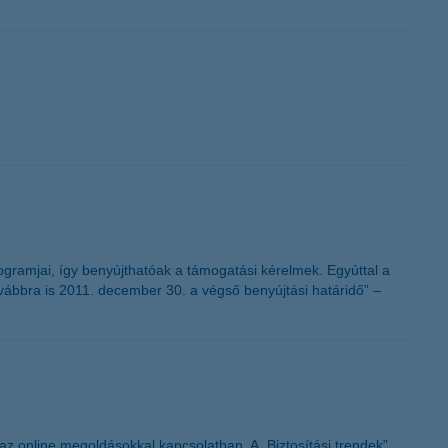
ogramjai, így benyújthatóak a támogatási kérelmek. Egyúttal a
ovábbra is 2011. december 30. a végső benyújtási határidő” –
 az online megoldásokkal kapcsolatban. A „Biztosítási trendek”