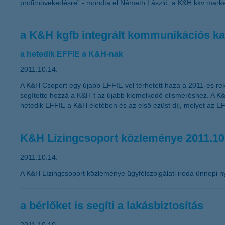
profitnövekedésre” - mondta el Németh László, a K&H kkv market
a K&H kgfb integrált kommunikációs ka
a hetedik EFFIE a K&H-nak
2011.10.14.
A K&H Csoport egy újabb EFFIE-vel térhetett haza a 2011-es rek
segítette hozzá a K&H-t az újabb kiemelkedő elismeréshez. A K&
hetedik EFFIE a K&H életében és az első ezüst díj, melyet az EF
K&H Lízingcsoport közleménye 2011.10
2011.10.14.
A K&H Lízingcsoport közleménye ügyfélszolgálati iroda ünnepi ny
a bérlőket is segíti a lakásbiztosítás