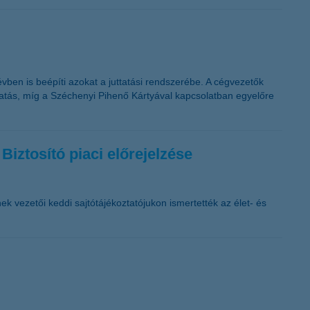
vben is beépíti azokat a juttatási rendszerébe. A cégvezetők
ttatás, míg a Széchenyi Pihenő Kártyával kapcsolatban egyelőre
Biztosító piaci előrejelzése
ek vezetői keddi sajtótájékoztatójukon ismertették az élet- és