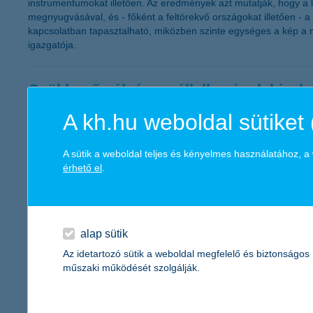
instrumentumokat illetően. Az eredmények azt mutatják, hogy a 
megnyugvásával, és - főként a feltörekvő országokat illetően -
kapcsolatban tapasztalható, miközben szinte egységes a kép a m
igazgatója.
Csökkenő pályán a vállalkozások bizal
A kh.hu weboldal sütiket 
2011.10.06.
„A fogyasztói bizalom csökkenésével párhuzamosan a hazai váll
harmadik negyedéves értéke jelenleg -26 ponton áll, ami gyakorla
A sütik a weboldal teljes és kényelmes használatához, 
a következő egy évben a közterhek, valamint a vállalati hitel
érhető el
.
kkv marketing főosztály vezetője.
November második felétől igényelhető
alap sütik
2011.09.30.
Az idetartozó sütik a weboldal megfelelő és biztonságos
műszaki működését szolgálják.
2011. október 3-tól a K&H megkezdi a Széchenyi Pihenő (SZÉP) K