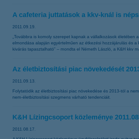
A cafeteria juttatások a kkv-knál is nép
2011.09.19.
„Továbbra is komoly szerepet kapnak a vállalkozások életében a 
elmondása alapján egyértelműen az étkezési hozzájárulás és a k
kivárás tapasztalható” – mondta el Németh László, a K&H kkv ma
Az életbiztosítási piac növekedését 2013
2011.09.13.
Folytatódik az életbiztosítási piac növekedése és 2013-tól a nem
nem-életbiztosítási szegmens várható tendenciáit.
K&H Lízingcsoport közleménye 2011.08
2011.08.17.