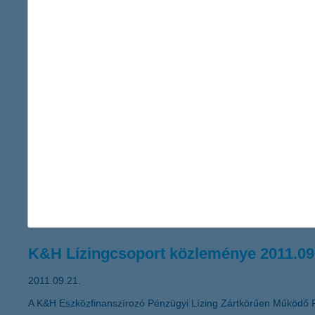
12,5 milliárd forintos adózás utáni er
2011.09.30.
A K&H Bankcsoport 2011 első hat hónapjában 12,5 milliárd forin
korábbi eredményhez képest. A K&H Bankcsoport 8 milliárd forint
hitelek aránya 9,3%-ról 9,4%-ra nőtt egy negyedév alatt. A K&H 
A változó környezetben fokozottan font
2011.09.23.
„Mikor és miben érdemes megtakarítani, ha a növekedési kilátá
merül fel jogosan a kérdés a befektetők részéről. Ilyen idősza
miközben megvédenek a veszteségektől” – javasolja Zobor Zsuz
K&H Lízingcsoport közleménye 2011.09
2011.09.21.
A K&H Eszközfinanszírozó Pénzügyi Lízing Zártkörűen Működő 