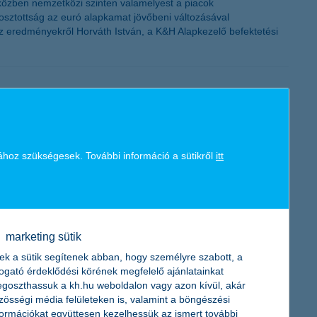
iközben nemzetközi szinten valamelyest a piacok
osztottság az euró alapkamat jövőbeni változásával
az eredményekről Horváth István, a K&H Alapkezelő befektetési
zetőjének megkérdezésén alapuló K&H kkv bizalmi index
i index csökkenése mögött leginkább az áll, hogy a vállalkozások
ához szükségesek. További információ a sütikről
itt
yobb mértékű csökkenést mutat”– mondta el Németh László, a K&H
marketing sütik
ek a sütik segítenek abban, hogy személyre szabott, a
togató érdeklődési körének megfelelő ajánlatainkat
megkötésére november 15. után nyílik lehetőség.
goszthassuk a kh.hu weboldalon vagy azon kívül, akár
zösségi média felületeken is, valamint a böngészési
formációkat együttesen kezelhessük az ismert további