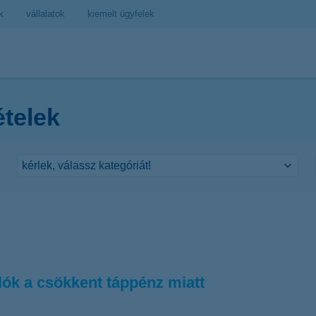
k
vállalatok
kiemelt ügyfelek
ételek
lók a csökkent táppénz miatt