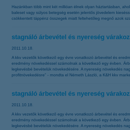
Hazánkban több mint két millióan élnek olyan háztartásban, aho
baleset vagy súlyos betegség esetén jelentős jövedelem kiesésse
csökkentett táppénz összegek miatt feltehetőleg megnő azok sz
stagnáló árbevétel és nyereség várako
2011.10.18.
A kkv vezetők következő egy évre vonatkozó árbevétel és eredm
eredmény növekedéssel számolnak a következő egy évben. Árbevé
legkevésbé bevételük növekedésére. A nyereség növekedés nagy
profitnövekedésre” - mondta el Németh László, a K&H kkv market
stagnáló árbevétel és nyereség várako
2011.10.18.
A kkv vezetők következő egy évre vonatkozó árbevétel és eredm
eredmény növekedéssel számolnak a következő egy évben. Árbevé
legkevésbé bevételük növekedésére. A nyereség növekedés nagy