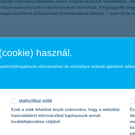
legtöbb intézményi befektető óvatos a hazai eszközök tekintetében, m
 a részvénypiacok pozitív teljesítményével számolnak. A legnagyobb meg
agas euró/forint árfolyamszint fennmaradását illetően” – számolt be 
ma
(cookie) használ.
alkozások várakozásai is romlottak. Az országosan 700 vállalkozás ve
tilag a két éve ilyenkor tapasztalt várakozásoknak felel meg. A bizalm
a webhelyforgalmunk elemzéséhez és személyre szabott ajánlatok adás
ek növekedésével számolnak, de szinte az összes részindex kisebb-nag
 a K&H SZÉP Kártya
statisztikai sütik
Ezek a sütik lehetővé teszik számunkra, hogy a weboldal
Ez
használatáról információkat kaphassunk annak
lá
ártyával kapcsolatban az ügyfél tájékoztatást. A kártya szerződések 
továbbfejlesztése céljából.
me
kö
in