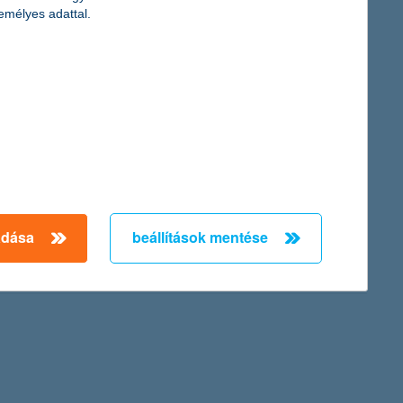
rtnál
emélyes adattal.
és a magas hitelköltségek miatt 46%-kal csökkent az egy évvel
ak, de a várakozásoknak megfelelően alakultak. A nem-teljesítő
ni tudta növekedését a második negyedévben is.
oznak, csökkennek, és a kamatok alacsony szinten vannak –
adása
beállítások mentése
amelyek néhány év távlatában esélyt adnak a növekedésnek,