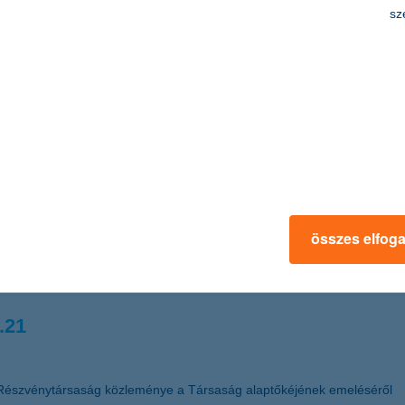
edmény 2011 első félévében a K&H Bankcsopo
sz
t adózás utáni eredményt ért el. Az adózás utáni eredmény a bankadó 
 új bankadót fizetett az első félévben. A hitelezési veszteségek magas
Biztosító mind az élet üzletágban, mind a nem-élet üzletágban folytat
os a biztonság
sok szerte a világban romlanak, a tőzsdei árfolyamok jelentősen ingad
összes elfog
kban azokra a befektetési lehetőségekre érdemes fokozottan figyelni, 
sanna, a K&H Alapkezelő vezérigazgatója.
.21
Részvénytársaság közleménye a Társaság alaptőkéjének emeléséről