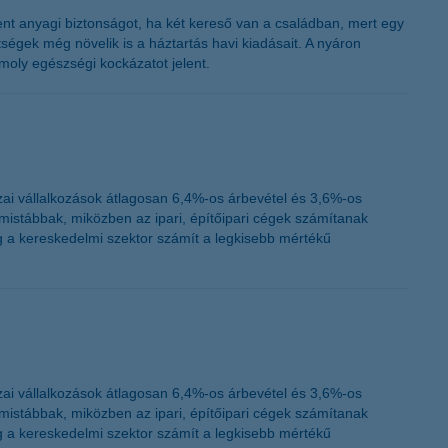
K&H token megújítás
nt anyagi biztonságot, ha két kereső van a családban, mert egy
ségek még növelik is a háztartás havi kiadásait. A nyáron
oly egészségi kockázatot jelent.
ai vállalkozások átlagosan 6,4%-os árbevétel és 3,6%-os
istábbak, miközben az ipari, építőipari cégek számítanak
 a kereskedelmi szektor számít a legkisebb mértékű
ai vállalkozások átlagosan 6,4%-os árbevétel és 3,6%-os
istábbak, miközben az ipari, építőipari cégek számítanak
 a kereskedelmi szektor számít a legkisebb mértékű