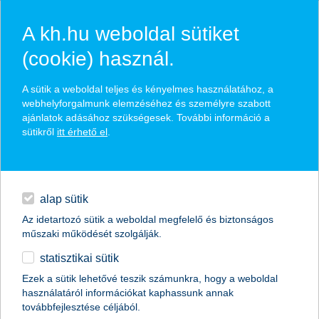
A kh.hu weboldal sütiket
(cookie) használ.
hírek és hivatalos
A sütik a weboldal teljes és kényelmes használatához, a
közzétételek
webhelyforgalmunk elemzéséhez és személyre szabott
ajánlatok adásához szükségesek. További információ a
sütikről
itt érhető el
.
egyéb
English
alap sütik
Az idetartozó sütik a weboldal megfelelő és biztonságos
műszaki működését szolgálják.
statisztikai sütik
Ezek a sütik lehetővé teszik számunkra, hogy a weboldal
használatáról információkat kaphassunk annak
Előző
Következő
továbbfejlesztése céljából.