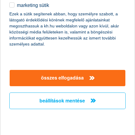
marketing sütik
Ördögi körbe kerülhetnek a
Ezek a sütik segítenek abban, hogy személyre szabott, a
munkavállalók a csökkent táppénz
látogató érdeklődési körének megfelelő ajánlatainkat
miatt
megoszthassuk a kh.hu weboldalon vagy azon kívül, akár
közösségi média felületeken is, valamint a böngészési
információkat együttesen kezelhessük az ismert további
2011.10.19.
személyes adattal.
Hazánkban több mint két millióan élnek olyan háztartásban, ahol
a megélhetés egyetlen ember fizetésén múlik. Persze még az
sem jelent anyagi biztonságot, ha két kereső van a családban,
mert egy baleset vagy súlyos betegség esetén jelentős
jövedelem kieséssel kell számolni, miközben az egészségügyi
összes elfogadása
kezeléssel kapcsolatos költségek még növelik is a háztartás havi
kiadásait. A nyáron csökkentett táppénz összegek miatt
feltehetőleg megnő azok száma, akik még súlyosabb
panaszokkal sem fordulnak orvoshoz, ami komoly egészségi
beállítások mentése
kockázatot jelent.
stagnáló árbevétel és nyereség
várakozások