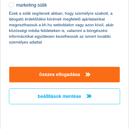
marketing sütik
Ördögi körbe kerülhetnek a
Ezek a sütik segítenek abban, hogy személyre szabott, a
munkavállalók a csökkent táppénz
látogató érdeklődési körének megfelelő ajánlatainkat
miatt
megoszthassuk a kh.hu weboldalon vagy azon kívül, akár
közösségi média felületeken is, valamint a böngészési
információkat együttesen kezelhessük az ismert további
2011.10.19.
személyes adattal.
Hazánkban több mint két millióan élnek olyan háztartásban, ahol
a megélhetés egyetlen ember fizetésén múlik. Persze még az
sem jelent anyagi biztonságot, ha két kereső van a családban,
mert egy baleset vagy súlyos betegség esetén jelentős
jövedelem kieséssel kell számolni, miközben az egészségügyi
összes elfogadása
kezeléssel kapcsolatos költségek még növelik is a háztartás havi
kiadásait. A nyáron csökkentett táppénz összegek miatt
feltehetőleg megnő azok száma, akik még súlyosabb
panaszokkal sem fordulnak orvoshoz, ami komoly egészségi
beállítások mentése
kockázatot jelent.
stagnáló árbevétel és nyereség
várakozások