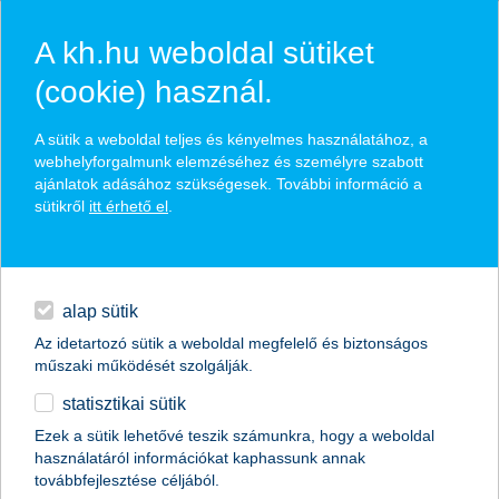
A kh.hu weboldal sütiket
(cookie) használ.
hírek és hivatalos
A sütik a weboldal teljes és kényelmes használatához, a
közzétételek
webhelyforgalmunk elemzéséhez és személyre szabott
ajánlatok adásához szükségesek. További információ a
sütikről
itt érhető el
.
egyéb
English
alap sütik
Az idetartozó sütik a weboldal megfelelő és biztonságos
műszaki működését szolgálják.
statisztikai sütik
Ezek a sütik lehetővé teszik számunkra, hogy a weboldal
használatáról információkat kaphassunk annak
Előző
Következő
továbbfejlesztése céljából.