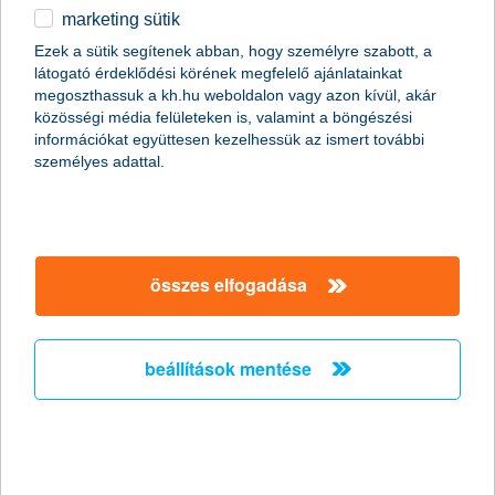
marketing sütik
Ördögi körbe kerülhetnek a
Ezek a sütik segítenek abban, hogy személyre szabott, a
munkavállalók a csökkent táppénz
látogató érdeklődési körének megfelelő ajánlatainkat
miatt
megoszthassuk a kh.hu weboldalon vagy azon kívül, akár
közösségi média felületeken is, valamint a böngészési
információkat együttesen kezelhessük az ismert további
2011.10.19.
személyes adattal.
Hazánkban több mint két millióan élnek olyan háztartásban, ahol
a megélhetés egyetlen ember fizetésén múlik. Persze még az
sem jelent anyagi biztonságot, ha két kereső van a családban,
mert egy baleset vagy súlyos betegség esetén jelentős
jövedelem kieséssel kell számolni, miközben az egészségügyi
összes elfogadása
kezeléssel kapcsolatos költségek még növelik is a háztartás havi
kiadásait. A nyáron csökkentett táppénz összegek miatt
feltehetőleg megnő azok száma, akik még súlyosabb
panaszokkal sem fordulnak orvoshoz, ami komoly egészségi
beállítások mentése
kockázatot jelent.
stagnáló árbevétel és nyereség
várakozások