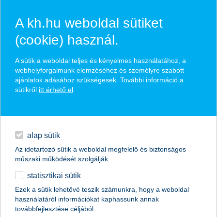
A kh.hu weboldal sütiket
(cookie) használ.
hírek és hivatalos
A sütik a weboldal teljes és kényelmes használatához, a
közzétételek
webhelyforgalmunk elemzéséhez és személyre szabott
ajánlatok adásához szükségesek. További információ a
sütikről
itt érhető el
.
egyéb
English
alap sütik
Az idetartozó sütik a weboldal megfelelő és biztonságos
műszaki működését szolgálják.
statisztikai sütik
Ezek a sütik lehetővé teszik számunkra, hogy a weboldal
használatáról információkat kaphassunk annak
Előző
Következő
továbbfejlesztése céljából.