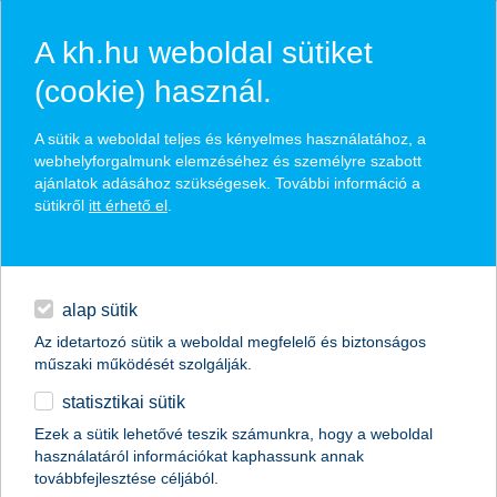
A kh.hu weboldal sütiket
(cookie) használ.
hírek és hivatalos
A sütik a weboldal teljes és kényelmes használatához, a
közzétételek
webhelyforgalmunk elemzéséhez és személyre szabott
ajánlatok adásához szükségesek. További információ a
sütikről
itt érhető el
.
egyéb
English
alap sütik
Az idetartozó sütik a weboldal megfelelő és biztonságos
műszaki működését szolgálják.
statisztikai sütik
Ezek a sütik lehetővé teszik számunkra, hogy a weboldal
használatáról információkat kaphassunk annak
Előző
Következő
továbbfejlesztése céljából.