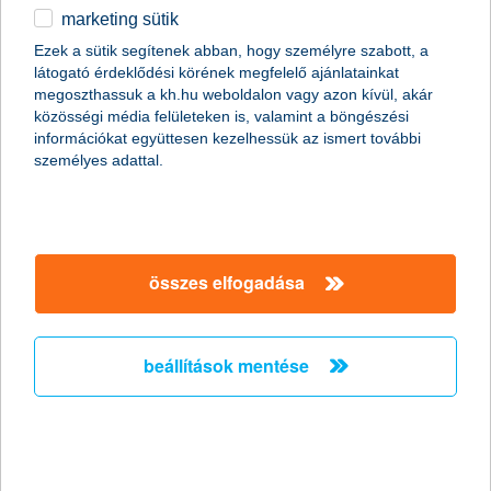
marketing sütik
stagnáló árbevétel és nyereség
Ezek a sütik segítenek abban, hogy személyre szabott, a
várakozások
látogató érdeklődési körének megfelelő ajánlatainkat
megoszthassuk a kh.hu weboldalon vagy azon kívül, akár
2011.10.18.
közösségi média felületeken is, valamint a böngészési
információkat együttesen kezelhessük az ismert további
A kkv vezetők következő egy évre vonatkozó árbevétel és
személyes adattal.
eredmény várakozásai szinten maradtak az előző negyedévhez
képest. A hazai vállalkozások átlagosan 6,4%-os árbevétel és
3,6%-os eredmény növekedéssel számolnak a következő egy
évben. Árbevételük jövőbeni alakulását tekintve a
mezőgazdasági cégek a legoptimistábbak, miközben az ipari,
építőipari cégek számítanak legkevésbé bevételük
összes elfogadása
növekedésére. A nyereség növekedés nagyságát tekintve
szintén a mezőgazdasági cégek a legpozitívabbak, míg a
kereskedelmi szektor számít a legkisebb mértékű
beállítások mentése
profitnövekedésre” - mondta el Németh László, a K&H kkv
marketing főosztály vezetője.
stagnáló árbevétel és nyereség
várakozások