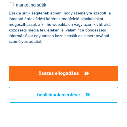
marketing sütik
Ördögi körbe kerülhetnek a
Ezek a sütik segítenek abban, hogy személyre szabott, a
munkavállalók a csökkent táppénz
látogató érdeklődési körének megfelelő ajánlatainkat
miatt
megoszthassuk a kh.hu weboldalon vagy azon kívül, akár
közösségi média felületeken is, valamint a böngészési
információkat együttesen kezelhessük az ismert további
2011.10.19.
személyes adattal.
Hazánkban több mint két millióan élnek olyan háztartásban, ahol
a megélhetés egyetlen ember fizetésén múlik. Persze még az
sem jelent anyagi biztonságot, ha két kereső van a családban,
mert egy baleset vagy súlyos betegség esetén jelentős
jövedelem kieséssel kell számolni, miközben az egészségügyi
összes elfogadása
kezeléssel kapcsolatos költségek még növelik is a háztartás havi
kiadásait. A nyáron csökkentett táppénz összegek miatt
feltehetőleg megnő azok száma, akik még súlyosabb
panaszokkal sem fordulnak orvoshoz, ami komoly egészségi
beállítások mentése
kockázatot jelent.
stagnáló árbevétel és nyereség
várakozások