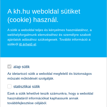
A kh.hu weboldal sütiket
(cookie) használ.
hírek és hivatalos
A sütik a weboldal teljes és kényelmes használatához, a
közzétételek
webhelyforgalmunk elemzéséhez és személyre szabott
ajánlatok adásához szükségesek. További információ a
sütikről
itt érhető el
.
egyéb
English
alap sütik
Az idetartozó sütik a weboldal megfelelő és biztonságos
műszaki működését szolgálják.
statisztikai sütik
Ezek a sütik lehetővé teszik számunkra, hogy a weboldal
használatáról információkat kaphassunk annak
Előző
Következő
továbbfejlesztése céljából.