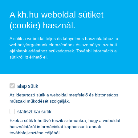
A kh.hu weboldal sütiket
(cookie) használ.
hírek és hivatalos
A sütik a weboldal teljes és kényelmes használatához, a
közzétételek
webhelyforgalmunk elemzéséhez és személyre szabott
ajánlatok adásához szükségesek. További információ a
sütikről
itt érhető el
.
egyéb
English
alap sütik
Az idetartozó sütik a weboldal megfelelő és biztonságos
műszaki működését szolgálják.
statisztikai sütik
Ezek a sütik lehetővé teszik számunkra, hogy a weboldal
használatáról információkat kaphassunk annak
Előző
Következő
továbbfejlesztése céljából.