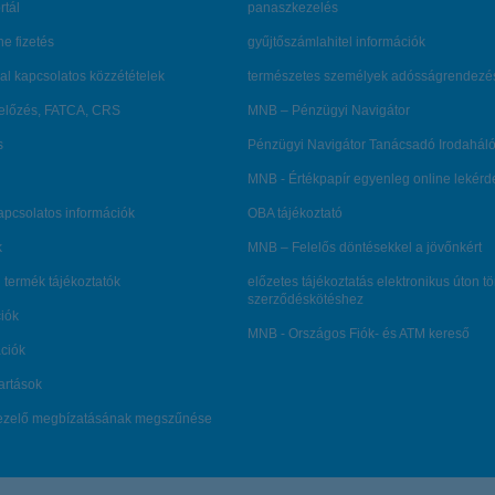
rtál
panaszkezelés
ne fizetés
gyűjtőszámlahitel információk
al kapcsolatos közzétételek
természetes személyek adósságrendezé
lőzés, FATCA, CRS
MNB – Pénzügyi Navigátor
s
Pénzügyi Navigátor Tanácsadó Irodaháló
MNB - Értékpapír egyenleg online lekér
kapcsolatos információk
OBA tájékoztató
k
MNB – Felelős döntésekkel a jövőnkért
 termék tájékoztatók
előzetes tájékoztatás elektronikus úton t
szerződéskötéshez
ciók
MNB - Országos Fiók- és ATM kereső
ációk
tartások
kezelő megbízatásának megszűnése