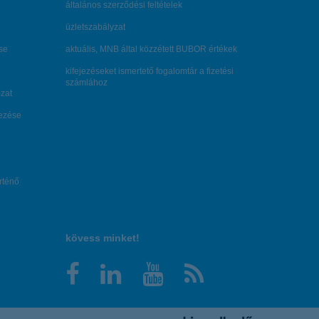
általános szerződési feltételek
üzletszabályzat
se
aktuális, MNB által közzétett BUBOR értékek
kifejezéseket ismertető fogalomtár a fizetési
számlához
zat
dezése
örténő
kövess minket!