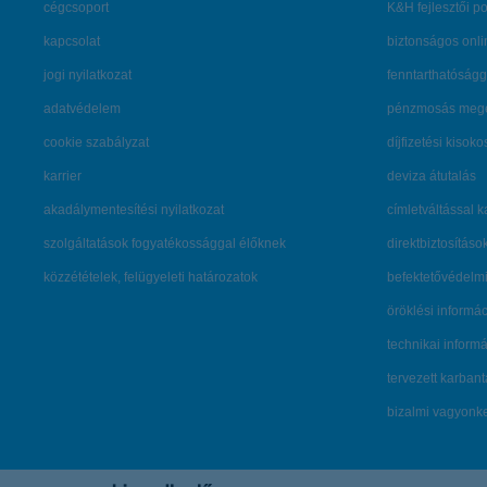
cégcsoport
K&H fejlesztői po
kapcsolat
biztonságos onli
jogi nyilatkozat
fenntarthatóságg
adatvédelem
pénzmosás mege
cookie szabályzat
díjfizetési kisoko
karrier
deviza átutalás
akadálymentesítési nyilatkozat
címletváltással 
szolgáltatások fogyatékossággal élőknek
direktbiztosításo
közzétételek, felügyeleti határozatok
befektetővédelmi
öröklési informá
technikai inform
tervezett karban
bizalmi vagyon