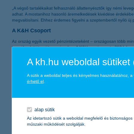
„A végső tartalékaikat felhasználó állattenyésztők így némi le
adhat. A mostanihoz hasonló áremelkedések kivédése érdekében
megvalósítani. Ehhez érdemes figyelni a szeptembertől nyíló új pá
A K&H Csoport
Az ország egyik vezető pénzintézeteként – országosan több mint 
termékpalettát nyújtsa számukra. A K&H országszerte 210 lakossá
működését több mint 1600 milliárd forintnyi kihelyezett hitel- és
A kh.hu weboldal sütiket 
március 31-én a Magyar Állam által kibocsátott instrumentumok 
mintegy 700 banki és biztosítási ügynöknek biztosít megrendelés
járulék megfizetésével járult hozzá a magyar állami költségvetés
A sütik a weboldal teljes és kényelmes használatához, 
Főbb adataink:
érhető el
.
K&H Bank
2016. 1. negyedévben:
saját tőke (IFRS konszolidált, nem auditált):
234 milliárd forint
mérlegfőösszeg (IFRS konszolidált, nem auditált):
2 568 milliárd
alap sütik
adózás utáni eredmény (IFRS konszolidált, nem auditált):
9,3 mi
Az idetartozó sütik a weboldal megfelelő és biztonságos
K&H Biztosító
2016. 1. negyedévben:
műszaki működését szolgálják.
saját tőke (IFRS konszolidált, nem auditált):
11,56 milliárd forin
mérlegfőösszeg (IFRS konszolidált, nem auditált):
149,7 milliárd