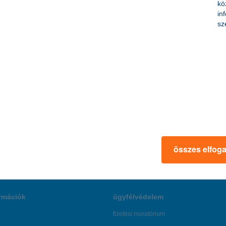
kö
1,16 milliárd forint
in
illiárd forint
sz
+36 1 328 9051
sajto@kh.hu
www.kh.hu
összes elfog
rmációk
ügyfélvédelem
fizetési moratórium