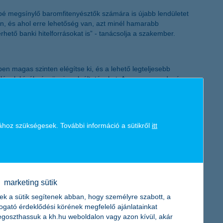
K&H token megújítás
sbé megsínylő baromfitenyésztők számára is újabb lendületet
, és ahol erre lehetőség van, azt minél hamarabb
rhető banki hitelforrásokat is” - tanácsolja a szakember.
n magas szinten elégítse ki, és a lehető legteljesebb
felének kínál pénzügyi szolgáltatásokat. A magyar gazdaság
ok és önkormányzatok finanszírozásán keresztül. A K&H 2016.
tevékenysége hozzávetőlegesen 4000 magyar beszállítónak és
orint, az elmúlt 5 évben összesen 239 milliárd forint adó és
ához szükségesek. További információ a sütikről
itt
marketing sütik
ek a sütik segítenek abban, hogy személyre szabott, a
togató érdeklődési körének megfelelő ajánlatainkat
goszthassuk a kh.hu weboldalon vagy azon kívül, akár