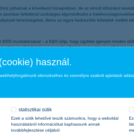
vegőhöz juthatnak a következő hónapokban, de az elmúlt időszakot kevé
 azonban feltétlenül szükséges elgondolkodni a hatékonyságnövelésen
lyázati lehetőségeket, illetve az egyre kedvezőbb feltételek mellett elé
4000 munkatársával – a K&H célja, hogy ügyfelei igényeit minden időbe
gi fiókot működtet, és mintegy 1 millió lakossági, kkv és vállalati ügy
 hiteljellegű állománnyal segíti háztartások, kisvállalkozások, vállalat
(cookie) használ.
880 milliárd forintos állományával rendelkezett. A cégcsoport teljes 
eket és folyamatos tevékenységet. A Bankcsoport 2015-ben 55 milliárd f
 bevételeihez.
a webhelyforgalmunk elemzéséhez és személyre szabott ajánlatok adás
 forint
statisztikai sütik
lliárd forint
Ezek a sütik lehetővé teszik számunkra, hogy a weboldal
Ez
használatáról információkat kaphassunk annak
lá
t
továbbfejlesztése céljából.
me
 forint