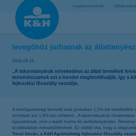
magánszemélyek
vállalkozáso
levegőhöz juthatnak az állattenyész
2016.08.15.
„A takarmányárak növekedése az állati termékek felvás
terméshozamok ezt a trendet megfordíthatják, így a kö
fejlesztési főosztály vezetője.
A mezőgazdasági termelői árak júniusban 1,5%-kal emelkedtek az
termékek ára 1,8%-kal csökkent. „A takarmányárak növekedése és
ágazatoknak, mint a tejelő marha és sertéstenyésztés. Reményre
továbbiakban mérséklődhetnek. Ez utóbbi oka, hogy a világszinte
Tresó István, a K&H Agrárüzletág fejlesztési főosztály vezet