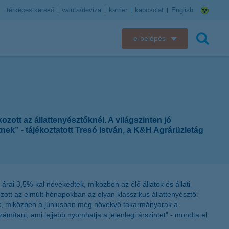
térképes kereső
valuta/deviza
karrier
kapcsolat
English
e-belépés
K&H e-bank
keresés
K&H e-posta
K&H elektronikus postaláda
ott az állattenyésztőknél. A világszinten jó
nek” - tájékoztatott Tresó István, a K&H Agrárüzletág
K&H web Electra
K&H Biztosító ügyfélportál
ai 3,5%-kal növekedtek, miközben az élő állatok és állati
K&H SZÉP Kártya
ott az elmúlt hónapokban az olyan klasszikus állattenyésztői
zik, miközben a júniusban még növekvő takarmányárak a
K&H e-kártyafelület
mítani, ami lejjebb nyomhatja a jelenlegi árszintet” - mondta el