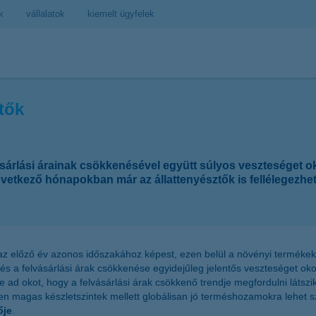
k
vállalatok
kiemelt ügyfelek
tők
árlási árainak csökkenésével együtt súlyos veszteséget okoz
vetkező hónapokban már az állattenyésztők is fellélegezhet
 előző év azonos időszakához képest, ezen belül a növényi termékek ár
 a felvásárlási árak csökkenése egyidejűleg jelentős veszteséget okoz
 ad okot, hogy a felvásárlási árak csökkenő trendje megfordulni láts
n magas készletszintek mellett globálisan jó terméshozamokra lehet szá
ője
.