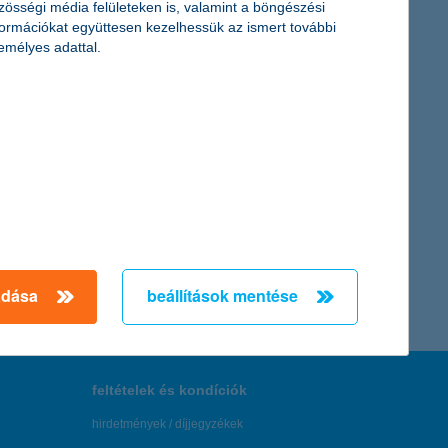
zösségi média felületeken is, valamint a böngészési
formációkat együttesen kezelhessük az ismert további
emélyes adattal.
adása
beállítások mentése
feltételek és kondíciók
hirdetmények / díjjegyzékek