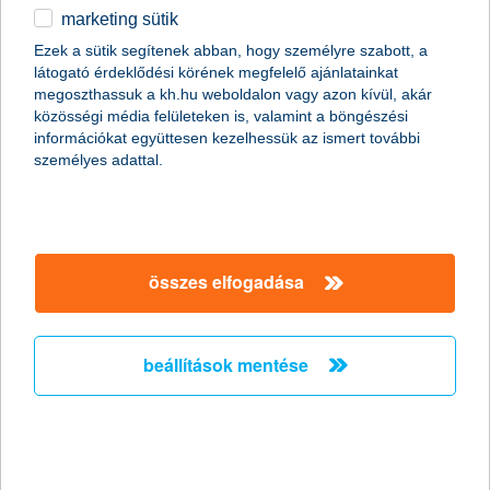
marketing sütik
Ezek a sütik segítenek abban, hogy személyre szabott, a
látogató érdeklődési körének megfelelő ajánlatainkat
megoszthassuk a kh.hu weboldalon vagy azon kívül, akár
közösségi média felületeken is, valamint a böngészési
2016 első negyedévében +0,3 ponton állt a K&H biztos jövő
információkat együttesen kezelhessük az ismert további
indexének értéke a mínusz 50-tól plusz 50-ig terjedő skálán, ami
személyes adattal.
mérsékelt visszaesést jelent az előző negyedévben mért 2,4
ponthoz képest. A felmérés szerint rosszabb lett a rövid és
hosszú távú anyagi helyzet megítélése a magyarok körében.
ismét elmaradhat a nyaralás
összes elfogadása
Ahogy az előző negyedévben, a válaszadók közül legtöbben, 36
százalék, a rövid távú anyagi kockázatok közül még mindig azt
tartják a legvalószínűbbnek, hogy nem lesz pénzük a
nyaralásra. Egyaránt közel 30 százalék tart attól, hogy nem
beállítások mentése
tudja majd gyermekeit anyagilag támogatni, vagy nem lesz
pénze betegség idejére. A munkahely elvesztését csak 24
százalék tartja nagyon valószínűnek, és elsősorban a nők, az 50
év felettiek és a keleti országrészben élők a pesszimistábbak.
nyugdíjgondok