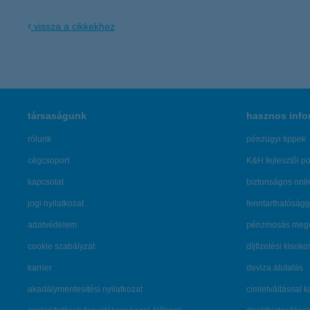
vissza a cikkekhez
társaságunk
hasznos info
rólunk
pénzügyi tippek
cégcsoport
K&H fejlesztői po
kapcsolat
biztonságos onli
jogi nyilatkozat
fenntarthatóságg
adatvédelem
pénzmosás mege
cookie szabályzat
díjfizetési kisoko
karrier
deviza átutalás
akadálymentesítési nyilatkozat
címletváltással 