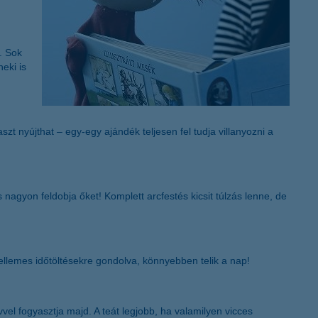
K&H token megújítás
. Sok
eki is
t nyújthat – egy-egy ajándék teljesen fel tudja villanyozni a
nagyon feldobja őket! Komplett arcfestés kicsit túlzás lenne, de
kellemes időtöltésekre gondolva, könnyebben telik a nap!
l fogyasztja majd. A teát legjobb, ha valamilyen vicces