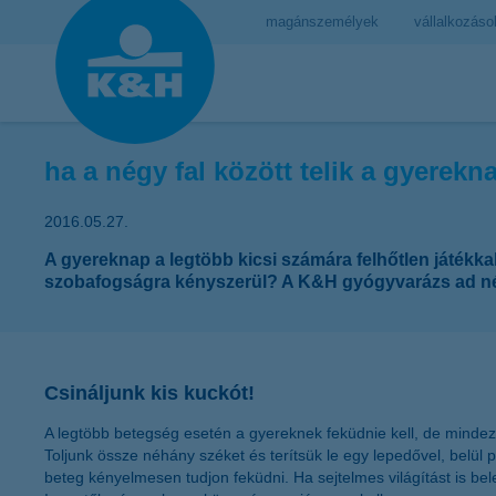
magánszemélyek
vállalkozáso
ha a négy fal között telik a gyerekn
2016.05.27.
A gyereknap a legtöbb kicsi számára felhőtlen játékka
szobafogságra kényszerül? A K&H gyógyvarázs ad néhá
Csináljunk kis kuckót!
A legtöbb betegség esetén a gyereknek feküdnie kell, de mindez fe
Toljunk össze néhány széket és terítsük le egy lepedővel, belül 
beteg kényelmesen tudjon feküdni. Ha sejtelmes világítást is b