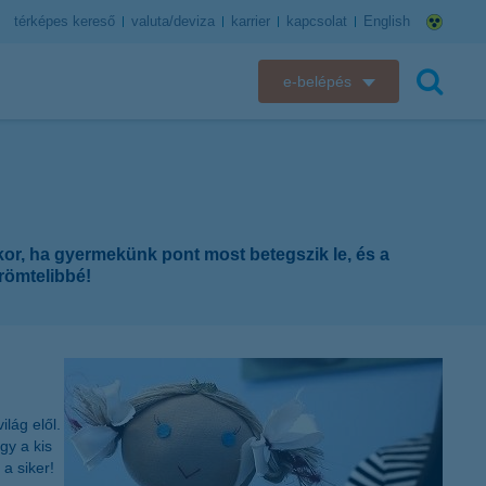
térképes kereső
valuta/deviza
karrier
kapcsolat
English
e-belépés
K&H e-bank
keresés
K&H e-posta
K&H elektronikus postaláda
kor, ha gyermekünk pont most betegszik le, és a
römtelibbé!
K&H web Electra
K&H Biztosító ügyfélportál
K&H SZÉP Kártya
lág elől.
gy a kis
K&H e-kártyafelület
a siker!