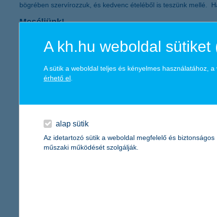
bögrében szervírozzuk, és kedvenc ételéből is teszünk mellé. Ha
Meséljünk!
A kis betegeknek 
A kh.hu weboldal sütiket 
kezünkbe a kicsi 
elterelik figyelm
A sütik a weboldal teljes és kényelmes használatához, 
Ha pedig gyermekü
érhető el
.
hozzájuk is! A
K&H
mesevideót is kü
alap sütik
A K&H Csoport
Az idetartozó sütik a weboldal megfelelő és biztonságos
Az ország egyik vezető pénzintézeteként – országosan több mint 
műszaki működését szolgálják.
termékpalettát nyújtsa számukra. A K&H országszerte 210 lakossá
működését több mint 1600 milliárd forintnyi kihelyezett hitel- és
március 31-én a Magyar Állam által kibocsátott instrumentumok 
mintegy 700 banki és biztosítási ügynöknek biztosít megrendelés
járulék megfizetésével járult hozzá a magyar állami költségvetés