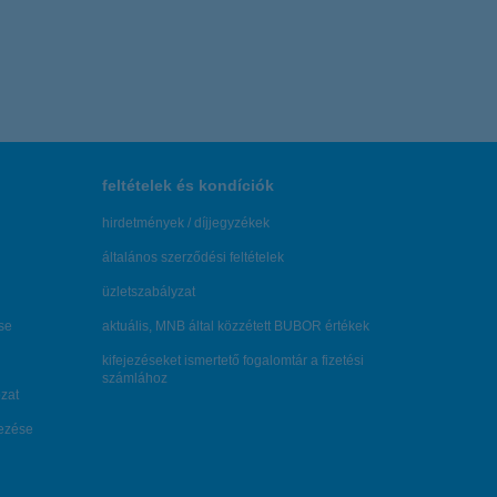
feltételek és kondíciók
hirdetmények / díjjegyzékek
általános szerződési feltételek
üzletszabályzat
se
aktuális, MNB által közzétett BUBOR értékek
kifejezéseket ismertető fogalomtár a fizetési
számlához
zat
dezése