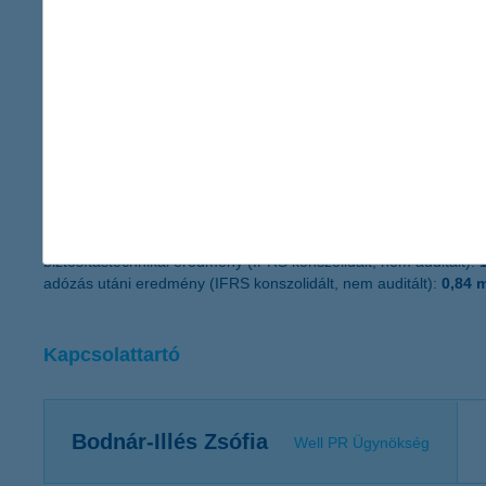
Főbb adataink:
K&H Bank
2016. március 31-én:
saját tőke (IFRS konszolidált, nem auditált):
234 milliárd forint
mérlegfőösszeg (IFRS konszolidált, nem auditált):
2 568 milliárd
adózás utáni eredmény (IFRS konszolidált, nem auditált):
9,3 mi
K&H Biztosító
2016. március 31-én:
saját tőke (IFRS konszolidált, nem auditált):
11,56 milliárd forin
mérlegfőösszeg (IFRS konszolidált, nem auditált):
149,7 milliárd
biztosítástechnikai eredmény (IFRS konszolidált, nem auditált):
adózás utáni eredmény (IFRS konszolidált, nem auditált):
0,84 m
Kapcsolattartó
Bodnár-Illés Zsófia
Well PR Ügynökség