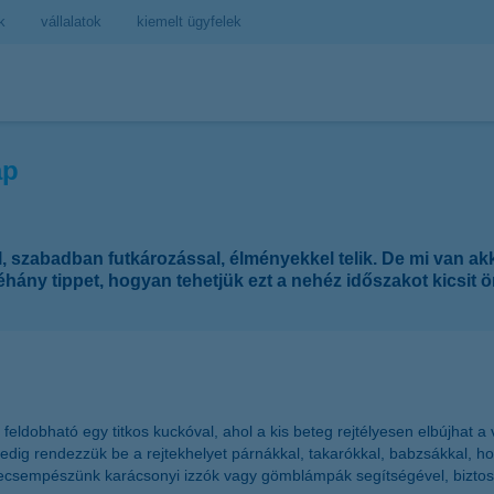
k
vállalatok
kiemelt ügyfelek
ap
l, szabadban futkározással, élményekkel telik. De mi van ak
ny tippet, hogyan tehetjük ezt a nehéz időszakot kicsit ö
ldobható egy titkos kuckóval, ahol a kis beteg rejtélyesen elbújhat a vi
pedig rendezzük be a rejtekhelyet párnákkal, takarókkal, babzsákkal, ho
elecsempészünk karácsonyi izzók vagy gömblámpák segítségével, biztos 