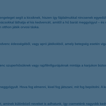
rengeteget segít a kicsiknek, hiszen így fájdalmukkal nincsenek egyedül
nácsokkal láthatja el kis kedvencét, amitől a hű barát meggyógyul – és n
 otthon játék orvosi táska.
edvenc édességéből, vagy apró játékokból, amely betegség esetén vigasz
!
nc szuperhősüknek vagy rajzfilmfigurájuknak mintája a karjukon biztos 
!
meggyógyult. Hova fog elmenni, kivel fog játszani, mit fog bepótolni. A 
, aminek különböző neveket is adhatunk, így csemeténk nagyobb kedvve