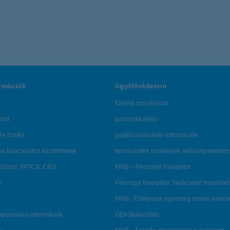
rmációk
ügyfélvédelem
fizetési moratórium
rtál
panaszkezelés
ne fizetés
gyűjtőszámlahitel információk
al kapcsolatos közzétételek
természetes személyek adósságrendezé
lőzés, FATCA, CRS
MNB – Pénzügyi Navigátor
s
Pénzügyi Navigátor Tanácsadó Irodaháló
MNB - Értékpapír egyenleg online lekér
kapcsolatos információk
OBA tájékoztató