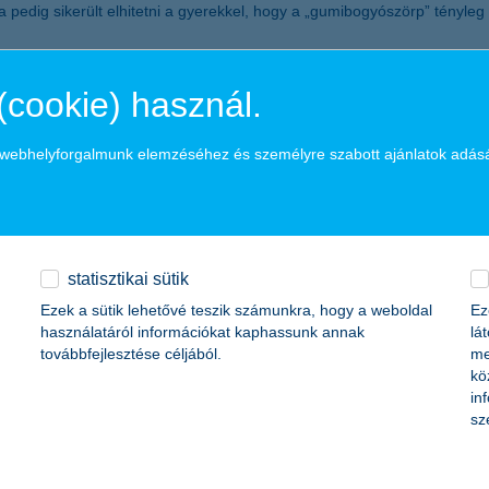
 pedig sikerült elhitetni a gyerekkel, hogy a „gumibogyószörp” tényle
a legtöbbet szüleik odafigyelése és szeretete, gondoskodása jelenti, 
(cookie) használ.
kedvenc könyvét és meséljük el legkedvesebb történetét – ahányszor csa
üket fájdalmukról, csökkentik félelmüket, szorongásukat.
a webhelyforgalmunk elemzéséhez és személyre szabott ajánlatok adás
nk már felépült, gondoljunk azokra is, akik betegségük miatt kórházi 
 gyógyvarázs mesedoktorok
programján keresztül az ország 44 kórház
ldhetünk, amit a gyerekek a
K&H gyógyvarázs Youtube csatornája
segít
statisztikai sütik
Ezek a sütik lehetővé teszik számunkra, hogy a weboldal
Ez
4000 munkatársával – a K&H célja, hogy ügyfelei igényeit minden időbe
használatáról információkat kaphassunk annak
lá
gi fiókot működtet, és mintegy 1 millió lakossági, kkv és vállalati ügy
továbbfejlesztése céljából.
me
 hiteljellegű állománnyal segíti háztartások, kisvállalkozások, vállalat
kö
880 milliárd forintos állományával rendelkezett. A cégcsoport teljes 
in
eket és folyamatos tevékenységet. A Bankcsoport 2015-ben 55 milliárd f
sz
 bevételeihez.