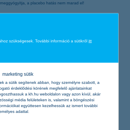
g meggyógyítja, a placebo hatás nem marad el!
ezért foglalkozzunk gyermekünkkel, amennyit csak lehet! Vegyük
k kéri! A mese az egyik legjobb gyógyír, hiszen a történetek
ához szükségesek. További információ a sütikről
itt
falak közé kényszerülnek – vigyük el a mesék gyógyító erejét
ában lehet olvasni, illetve további 40 gyermekosztályra
ségével bármikor megnézhetnek.
marketing sütik
ek a sütik segítenek abban, hogy személyre szabott, a
n magas szinten elégítse ki, és a lehető legteljesebb
togató érdeklődési körének megfelelő ajánlatainkat
felének kínál pénzügyi szolgáltatásokat. A magyar gazdaság
goszthassuk a kh.hu weboldalon vagy azon kívül, akár
ok és önkormányzatok finanszírozásán keresztül. A K&H 2016.
zösségi média felületeken is, valamint a böngészési
tevékenysége hozzávetőlegesen 4000 magyar beszállítónak és
formációkat együttesen kezelhessük az ismert további
orint, az elmúlt 5 évben összesen 239 milliárd forint adó és
emélyes adattal.