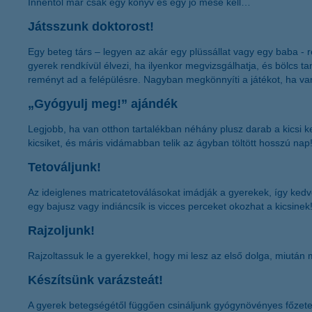
Innentől már csak egy könyv és egy jó mese kell…
Játsszunk doktorost!
Egy beteg társ – legyen az akár egy plüssállat vagy egy baba - 
gyerek rendkívül élvezi, ha ilyenkor megvizsgálhatja, és bölcs ta
reményt ad a felépülésre. Nagyban megkönnyíti a játékot, ha van
„Gyógyulj meg!” ajándék
Legjobb, ha van otthon tartalékban néhány plusz darab a kicsi k
kicsiket, és máris vidámabban telik az ágyban töltött hosszú nap
Tetováljunk!
Az ideiglenes matricatetoválásokat imádják a gyerekek, így kedve
egy bajusz vagy indiáncsík is vicces perceket okozhat a kicsinek
Rajzoljunk!
Rajzoltassuk le a gyerekkel, hogy mi lesz az első dolga, miután 
Készítsünk varázsteát!
A gyerek betegségétől függően csináljunk gyógynövényes főzetet