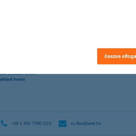
 forint
lliárd forint
összes elfog
t
 forint
1,16 milliárd forint
illiárd forint
+36 1 350 7390 /210
zs.illes@well.hu