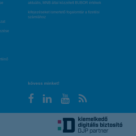
se
aktuális, MNB által közzétett BUBOR értékek
kifejezéseket ismertető fogalomtár a fizetési
számlához
zat
dezése
örténő
kövess minket!