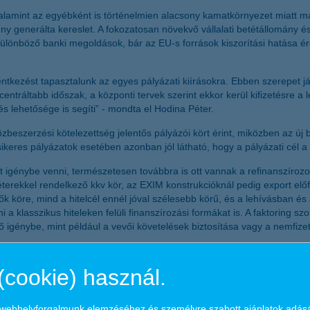
alamint az egyébként is történelmien alacsony kamatkörnyezet miatt 
y generálta kereslet. A fokozatosan növekvő vállalati betétállomány és
önböző banki megoldások, bár az EU-s források kiszorítási hatása érez
ntkezést tapasztalunk az egyes pályázati kiírásokra. Ebben szerepet játsz
ntráltabb időszak, a központi tervek szerint ekkor kerül kifizetésre a l
s lehetősége is segíti” - mondta el Hodina Péter.
közbeszerzési kötelezettség jelentős pályázói kört érint, miközben az 
ikeres pályázatok esetében azonban jól látható, hogy a pályázati cél
génybe venni, természetesen továbbra is ott vannak a refinanszírozott 
erekkel rendelkező kkv kör, az EXIM konstrukcióknál pedig export elő
k köre, mind a hitelcél ennél jóval szélesebb körű, és a lehívásban és
a klasszikus hiteleken felüli finanszírozási formákat is. A faktoring sz
ő igénybe, mint például a vevői követelések biztosítása vagy a nemfiz
(cookie) használ.
4000 munkatársával – a K&H célja, hogy ügyfelei igényeit minden időbe
gi fiókot működtet, és mintegy 1 millió lakossági, kkv és vállalati ügy
a webhelyforgalmunk elemzéséhez és személyre szabott ajánlatok adás