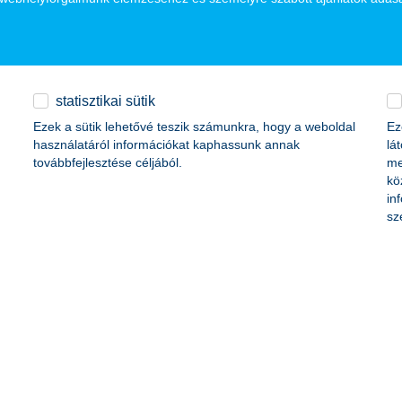
 hiteljellegű állománnyal segíti háztartások, kisvállalkozások, vállalat
 1076 milliárd forintos állományával rendelkezett. A cégcsoport telj
eket és folyamatos tevékenységet. A Bankcsoport 2015-ben 55 milliárd f
 bevételeihez.
statisztikai sütik
Ezek a sütik lehetővé teszik számunkra, hogy a weboldal
Ez
használatáról információkat kaphassunk annak
lá
továbbfejlesztése céljából.
me
kö
in
lliárd
sz
,1 milliárd
lliárd
HUF
3,4 milliárd
,9 milliárd