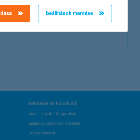
adása
beállítások mentése
feltételek és kondíciók
hirdetmények / díjjegyzékek
általános szerződési feltételek
üzletszabályzat