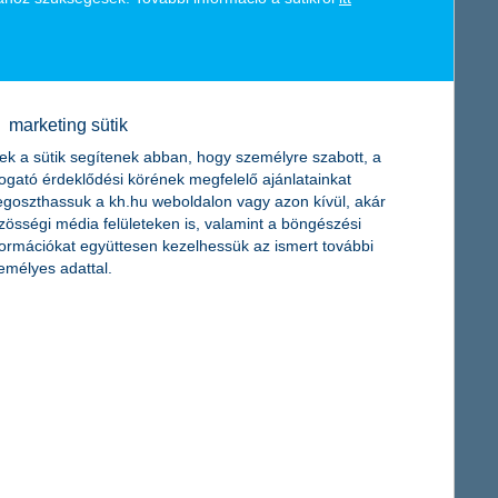
ok és önkormányzatok finanszírozásán keresztül. A K&H 2015.
es tevékenysége hozzávetőlegesen 4000 magyar beszállítónak és
orint, az elmúlt 5 évben összesen 239 milliárd forint adó és
marketing sütik
ek a sütik segítenek abban, hogy személyre szabott, a
togató érdeklődési körének megfelelő ajánlatainkat
goszthassuk a kh.hu weboldalon vagy azon kívül, akár
zösségi média felületeken is, valamint a böngészési
formációkat együttesen kezelhessük az ismert további
emélyes adattal.