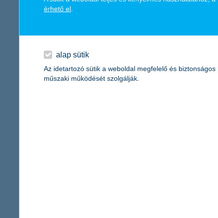
működését több mint 1700 milliárd forintnyi kihelyezett hitel- és
érhető el
.
december 31-én a Magyar Állam által kibocsátott instrumentumok
mintegy 700 banki és biztosítási ügynöknek biztosít megrendelés
járulék megfizetésével járult hozzá a magyar állami költségvetés
alap sütik
Főbb adataink:
Az idetartozó sütik a weboldal megfelelő és biztonságos
műszaki működését szolgálják.
K&H Bank
2015. december 31-én:
saját tőke (IFRS konszolidált, nem auditált):
HUF
222 milliárd
mérlegfőösszeg (IFRS konszolidált, nem auditált):
HUF
2 582 mi
adózás utáni eredmény (IFRS konszolidált, nem auditált):
HUF 38
K&H Biztosító
2015. december 31-én:
saját tőke (IFRS konszolidált, nem auditált):
HUF
11,9 milliárd
mérlegfőösszeg (IFRS konszolidált, nem auditált):
HUF
142,5 mi
biztosítástechnikai eredmény (IFRS konszolidált, nem auditált):
adózás utáni eredmény (IFRS konszolidált, nem auditált):
HUF
1