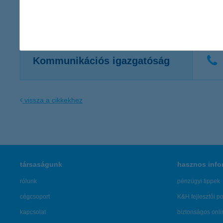
Kapcsolattartó
Kommunikációs igazgatóság
vissza a cikkekhez
társaságunk
hasznos info
rólunk
pénzügyi tippek
cégcsoport
K&H fejlesztői po
kapcsolat
biztonságos onli