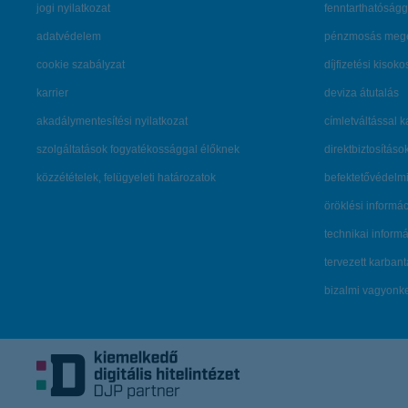
jogi nyilatkozat
fenntarthatóságg
adatvédelem
pénzmosás mege
cookie szabályzat
díjfizetési kisoko
karrier
deviza átutalás
akadálymentesítési nyilatkozat
címletváltással 
szolgáltatások fogyatékossággal élőknek
direktbiztosításo
közzétételek, felügyeleti határozatok
befektetővédelmi
öröklési informá
technikai inform
tervezett karban
bizalmi vagyon