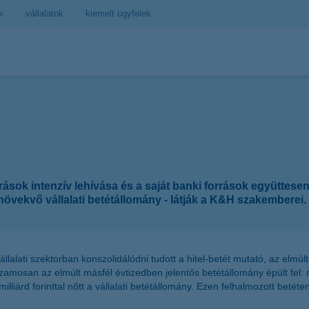
k
vállalatok
kiemelt ügyfelek
rrások intenzív lehívása és a saját banki források együttes
övekvő vállalati betétállomány - látják a K&H szakemberei.
llalati szektorban konszolidálódni tudott a hitel-betét mutató, az elm
amosan az elmúlt másfél évtizedben jelentős betétállomány épült fel: míg
iárd forinttal nőtt a vállalati betétállomány. Ezen felhalmozott betéten