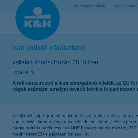
magánszemélyek
vállalkozáso
van miből választani
vállalati finanszírozás 2016-ban
2016.04.22.
A refinanszírozott állami támogatású hitelek, az EU fo
cégek számára, amelyet tovább bővít a folyamatosan n
Az állami hitelprogramok nagyban hozzájárultak ahhoz, hogy a vá
konstrukciók kamatelőnye a piaci hitelekhez képest. Ezzel párhuz
megtakarítása, addig csak az NHP bevezetése óta mintegy 700 mill
meghirdetett EU-s pályázati források is.