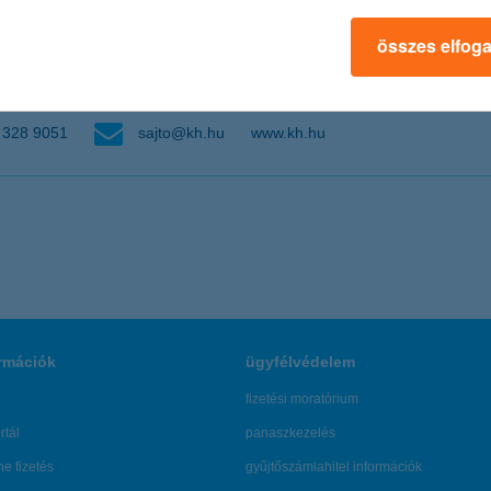
összes elfog
328 9051
sajto@kh.hu
www.kh.hu
rmációk
ügyfélvédelem
fizetési moratórium
rtál
panaszkezelés
ne fizetés
gyűjtőszámlahitel információk