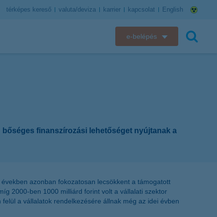
térképes kereső
valuta/deviza
karrier
kapcsolat
English
e-belépés
K&H e-bank
keresés
K&H e-posta
K&H elektronikus postaláda
en bőséges finanszírozási lehetőséget nyújtanak a
K&H web Electra
K&H Biztosító ügyfélportál
K&H SZÉP Kártya
últ években azonban fokozatosan lecsökkent a támogatott
 2000-ben 1000 milliárd forint volt a vállalati szektor
 felül a vállalatok rendelkezésére állnak még az idei évben
K&H e-kártyafelület