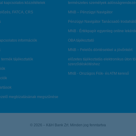
al kapcsolatos közzétételek
természetes személyek adósságrendezé
lőzés, FATCA, CRS
MNB – Pénzügyi Navigátor
s
Pénzügyi Navigátor Tanácsadó Irodaháló
MNB - Értékpapír egyenleg online lekér
kapcsolatos információk
OBA tájékoztató
k
MNB – Felelős döntésekkel a jövőnkért
 termék tájékoztatók
előzetes tájékoztatás elektronikus úton t
szerződéskötéshez
ciók
MNB - Országos Fiók- és ATM kereső
ációk
tartások
kezelő megbízatásának megszűnése
© 2026 – K&H Bank Zrt. Minden jog fenntartva