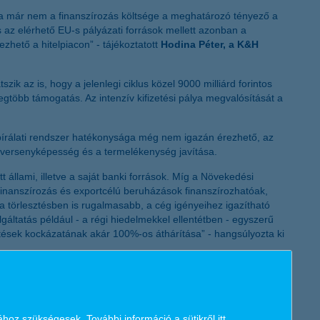
K&H token megújítás
ma már nem a finanszírozás költsége a meghatározó tényező a
 az elérhető EU-s pályázati források mellett azonban a
hető a hitelpiacon” - tájékoztatott
Hodina Péter, a K&H
ik az is, hogy a jelenlegi ciklus közel 9000 milliárd forintos
egtöbb támogatás. Az intenzív kifizetési pálya megvalósítását a
új bírálati rendszer hatékonysága még nem igazán érezhető, az
 a versenyképesség és a termelékenység javítása.
állami, illetve a saját banki források. Míg a Növekedési
finanszírozás és exportcélú beruházások finanszírozhatóak,
 a törlesztésben is rugalmasabb, a cég igényeihez igazítható
olgáltatás például - a régi hiedelmekkel ellentétben - egyszerű
etések kockázatának akár 100%-os áthárítása” - hangsúlyozta ki
n magas szinten elégítse ki, és a lehető legteljesebb
felének kínál pénzügyi szolgáltatásokat. A magyar gazdaság
ához szükségesek. További információ a sütikről
itt