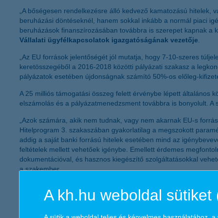
„A bőségesen rendelkezésre álló kedvező kamatozású hitelek, v
beruházási döntéseknél, hanem sokkal inkább a normál piaci igén
beruházások finanszírozásában továbbra is szerepet kapnak a kül
Vállalati ügyfélkapcsolatok igazgatóságának vezetője
.
„Az EU források jelentőségét jól mutatja, hogy 7-10-szeres túljele
keretösszegéből a 2016-2018 közötti pályázati szakasz a legkonce
pályázatok esetében újdonságnak számító 50%-os előleg-kifizeté
A 25 milliós támogatási összeg felett érvénybe lépett általános 
elszámolás és a pályázatmenedzsment továbbra is bonyolult. A s
„Azok számára, akik nem tudnak, vagy nem akarnak EU-s forrást i
Hitelprogram 3. szakaszában gyakorlatilag a megszokott paramét
addig a saját banki forrású hitelek esetében mind az igénybevevő
feltételek mellett vehetőek igénybe. Emellett érdemes megfontolni 
dokumentációval, és hasznos kiegészítő szolgáltatásokkal vehet
a szakember.
A K&H Csoport
A kh.hu weboldal sütiket 
Az ország egyik vezető pénzintézeteként – országosan több mint 
termékpalettát nyújtsa számukra. A K&H országszerte 210 lakossá
A sütik a weboldal teljes és kényelmes használatához, 