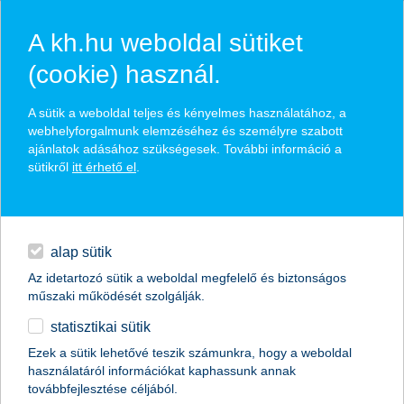
A kh.hu weboldal sütiket
(cookie) használ.
hírek és hivatalos
A sütik a weboldal teljes és kényelmes használatához, a
közzétételek
webhelyforgalmunk elemzéséhez és személyre szabott
ajánlatok adásához szükségesek. További információ a
sütikről
itt érhető el
.
egyéb
English
alap sütik
Az idetartozó sütik a weboldal megfelelő és biztonságos
műszaki működését szolgálják.
statisztikai sütik
Ezek a sütik lehetővé teszik számunkra, hogy a weboldal
használatáról információkat kaphassunk annak
Előző
Következő
továbbfejlesztése céljából.