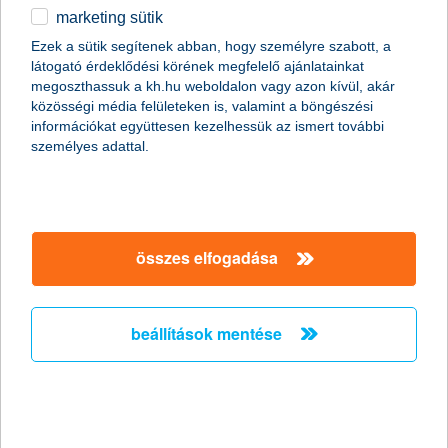
marketing sütik
Csak okosan osszunk meg a közösségi
Ezek a sütik segítenek abban, hogy személyre szabott, a
médiában nyaralási képeket!
látogató érdeklődési körének megfelelő ajánlatainkat
megoszthassuk a kh.hu weboldalon vagy azon kívül, akár
2011.06.27.
közösségi média felületeken is, valamint a böngészési
információkat együttesen kezelhessük az ismert további
Már szinte minden generáció nap mint nap használja a
személyes adattal.
közösségi oldalakat, de érdemes megfontolni, milyen
információt osztunk meg magunkról a széles nyilvánosság előtt.
Fotóink adatain keresztül például még akkor is kideríthető, hogy
éppen hol tartózkodunk, ha egyébként a kép tartalmáról ez nem
derülne ki. Érdemes tehát adataink biztonságára nagyobb
figyelmet fordítanunk különösen nyáron, amikor sokan
összes elfogadása
elutaznak.
beállítások mentése
A K&H újabb tehetséges fiatal
festőművészt támogat
2011.06.24.
Győztest hirdettek a K&H Csoport ötödik alkalommal