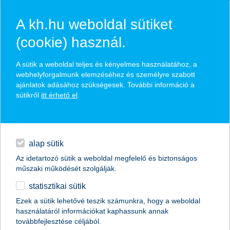
A kh.hu weboldal sütiket
(cookie) használ.
hírek és hivatalos
A sütik a weboldal teljes és kényelmes használatához, a
közzétételek
webhelyforgalmunk elemzéséhez és személyre szabott
ajánlatok adásához szükségesek. További információ a
sütikről
itt érhető el
.
egyéb
English
alap sütik
Az idetartozó sütik a weboldal megfelelő és biztonságos
műszaki működését szolgálják.
statisztikai sütik
Ezek a sütik lehetővé teszik számunkra, hogy a weboldal
használatáról információkat kaphassunk annak
Előző
Következő
továbbfejlesztése céljából.