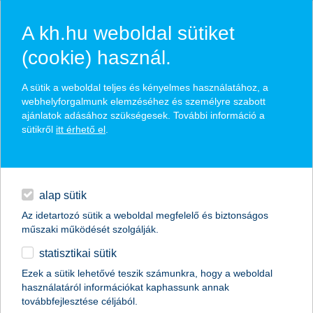
A kh.hu weboldal sütiket
(cookie) használ.
hírek és hivatalos
A sütik a weboldal teljes és kényelmes használatához, a
közzétételek
webhelyforgalmunk elemzéséhez és személyre szabott
ajánlatok adásához szükségesek. További információ a
sütikről
itt érhető el
.
egyéb
English
alap sütik
Az idetartozó sütik a weboldal megfelelő és biztonságos
műszaki működését szolgálják.
statisztikai sütik
Ezek a sütik lehetővé teszik számunkra, hogy a weboldal
használatáról információkat kaphassunk annak
Előző
Következő
továbbfejlesztése céljából.