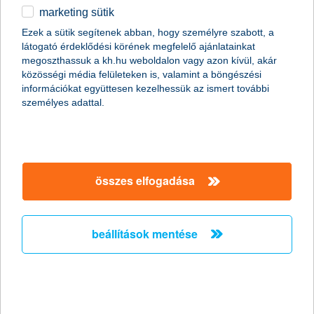
marketing sütik
Csak okosan osszunk meg a közösségi
Ezek a sütik segítenek abban, hogy személyre szabott, a
médiában nyaralási képeket!
látogató érdeklődési körének megfelelő ajánlatainkat
megoszthassuk a kh.hu weboldalon vagy azon kívül, akár
2011.06.27.
közösségi média felületeken is, valamint a böngészési
információkat együttesen kezelhessük az ismert további
Már szinte minden generáció nap mint nap használja a
személyes adattal.
közösségi oldalakat, de érdemes megfontolni, milyen
információt osztunk meg magunkról a széles nyilvánosság előtt.
Fotóink adatain keresztül például még akkor is kideríthető, hogy
éppen hol tartózkodunk, ha egyébként a kép tartalmáról ez nem
derülne ki. Érdemes tehát adataink biztonságára nagyobb
figyelmet fordítanunk különösen nyáron, amikor sokan
összes elfogadása
elutaznak.
beállítások mentése
A K&H újabb tehetséges fiatal
festőművészt támogat
2011.06.24.
Győztest hirdettek a K&H Csoport ötödik alkalommal