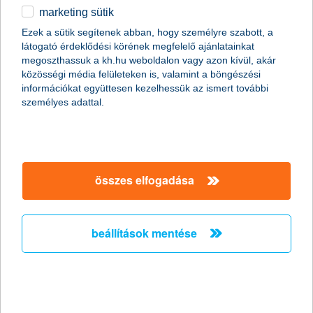
marketing sütik
Csak okosan osszunk meg a közösségi
Ezek a sütik segítenek abban, hogy személyre szabott, a
médiában nyaralási képeket!
látogató érdeklődési körének megfelelő ajánlatainkat
megoszthassuk a kh.hu weboldalon vagy azon kívül, akár
2011.06.27.
közösségi média felületeken is, valamint a böngészési
információkat együttesen kezelhessük az ismert további
Már szinte minden generáció nap mint nap használja a
személyes adattal.
közösségi oldalakat, de érdemes megfontolni, milyen
információt osztunk meg magunkról a széles nyilvánosság előtt.
Fotóink adatain keresztül például még akkor is kideríthető, hogy
éppen hol tartózkodunk, ha egyébként a kép tartalmáról ez nem
derülne ki. Érdemes tehát adataink biztonságára nagyobb
figyelmet fordítanunk különösen nyáron, amikor sokan
összes elfogadása
elutaznak.
beállítások mentése
A K&H újabb tehetséges fiatal
festőművészt támogat
2011.06.24.
Győztest hirdettek a K&H Csoport ötödik alkalommal