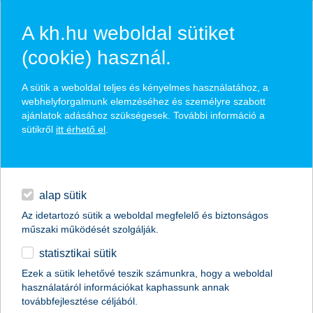
A kh.hu weboldal sütiket
(cookie) használ.
hírek és hivatalos
A sütik a weboldal teljes és kényelmes használatához, a
közzétételek
webhelyforgalmunk elemzéséhez és személyre szabott
ajánlatok adásához szükségesek. További információ a
sütikről
itt érhető el
.
egyéb
English
alap sütik
Az idetartozó sütik a weboldal megfelelő és biztonságos
műszaki működését szolgálják.
statisztikai sütik
Ezek a sütik lehetővé teszik számunkra, hogy a weboldal
használatáról információkat kaphassunk annak
Előző
Következő
továbbfejlesztése céljából.