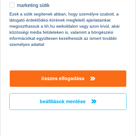
marketing sütik
Csak okosan osszunk meg a közösségi
Ezek a sütik segítenek abban, hogy személyre szabott, a
médiában nyaralási képeket!
látogató érdeklődési körének megfelelő ajánlatainkat
megoszthassuk a kh.hu weboldalon vagy azon kívül, akár
2011.06.27.
közösségi média felületeken is, valamint a böngészési
információkat együttesen kezelhessük az ismert további
Már szinte minden generáció nap mint nap használja a
személyes adattal.
közösségi oldalakat, de érdemes megfontolni, milyen
információt osztunk meg magunkról a széles nyilvánosság előtt.
Fotóink adatain keresztül például még akkor is kideríthető, hogy
éppen hol tartózkodunk, ha egyébként a kép tartalmáról ez nem
derülne ki. Érdemes tehát adataink biztonságára nagyobb
figyelmet fordítanunk különösen nyáron, amikor sokan
összes elfogadása
elutaznak.
beállítások mentése
A K&H újabb tehetséges fiatal
festőművészt támogat
2011.06.24.
Győztest hirdettek a K&H Csoport ötödik alkalommal