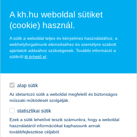
A kh.hu weboldal sütiket
(cookie) használ.
hírek és hivatalos
A sütik a weboldal teljes és kényelmes használatához, a
közzétételek
webhelyforgalmunk elemzéséhez és személyre szabott
ajánlatok adásához szükségesek. További információ a
sütikről
itt érhető el
.
egyéb
English
alap sütik
Az idetartozó sütik a weboldal megfelelő és biztonságos
műszaki működését szolgálják.
statisztikai sütik
Ezek a sütik lehetővé teszik számunkra, hogy a weboldal
használatáról információkat kaphassunk annak
Előző
Következő
továbbfejlesztése céljából.