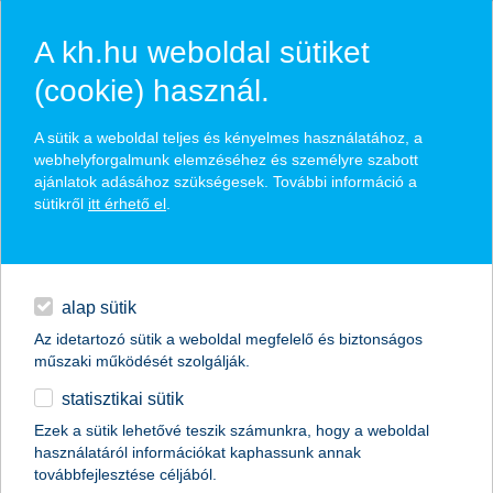
A kh.hu weboldal sütiket
(cookie) használ.
hírek és hivatalos
A sütik a weboldal teljes és kényelmes használatához, a
közzétételek
webhelyforgalmunk elemzéséhez és személyre szabott
ajánlatok adásához szükségesek. További információ a
sütikről
itt érhető el
.
egyéb
English
alap sütik
Az idetartozó sütik a weboldal megfelelő és biztonságos
műszaki működését szolgálják.
statisztikai sütik
Ezek a sütik lehetővé teszik számunkra, hogy a weboldal
használatáról információkat kaphassunk annak
Előző
Következő
továbbfejlesztése céljából.