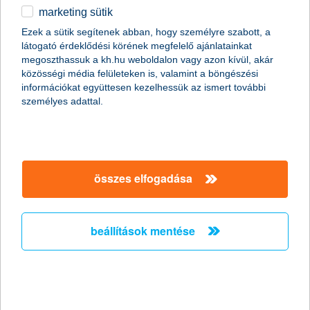
marketing sütik
Csak okosan osszunk meg a közösségi
Ezek a sütik segítenek abban, hogy személyre szabott, a
médiában nyaralási képeket!
látogató érdeklődési körének megfelelő ajánlatainkat
megoszthassuk a kh.hu weboldalon vagy azon kívül, akár
2011.06.27.
közösségi média felületeken is, valamint a böngészési
információkat együttesen kezelhessük az ismert további
Már szinte minden generáció nap mint nap használja a
személyes adattal.
közösségi oldalakat, de érdemes megfontolni, milyen
információt osztunk meg magunkról a széles nyilvánosság előtt.
Fotóink adatain keresztül például még akkor is kideríthető, hogy
éppen hol tartózkodunk, ha egyébként a kép tartalmáról ez nem
derülne ki. Érdemes tehát adataink biztonságára nagyobb
figyelmet fordítanunk különösen nyáron, amikor sokan
összes elfogadása
elutaznak.
beállítások mentése
A K&H újabb tehetséges fiatal
festőművészt támogat
2011.06.24.
Győztest hirdettek a K&H Csoport ötödik alkalommal