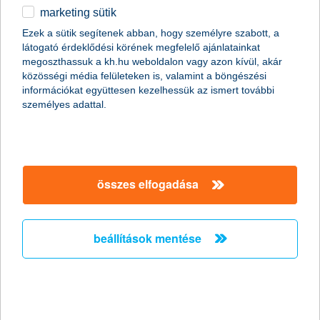
marketing sütik
Csak okosan osszunk meg a közösségi
Ezek a sütik segítenek abban, hogy személyre szabott, a
médiában nyaralási képeket!
látogató érdeklődési körének megfelelő ajánlatainkat
megoszthassuk a kh.hu weboldalon vagy azon kívül, akár
2011.06.27.
közösségi média felületeken is, valamint a böngészési
információkat együttesen kezelhessük az ismert további
Már szinte minden generáció nap mint nap használja a
személyes adattal.
közösségi oldalakat, de érdemes megfontolni, milyen
információt osztunk meg magunkról a széles nyilvánosság előtt.
Fotóink adatain keresztül például még akkor is kideríthető, hogy
éppen hol tartózkodunk, ha egyébként a kép tartalmáról ez nem
derülne ki. Érdemes tehát adataink biztonságára nagyobb
figyelmet fordítanunk különösen nyáron, amikor sokan
összes elfogadása
elutaznak.
beállítások mentése
A K&H újabb tehetséges fiatal
festőművészt támogat
2011.06.24.
Győztest hirdettek a K&H Csoport ötödik alkalommal