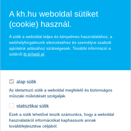
A kh.hu weboldal sütiket
(cookie) használ.
hírek és hivatalos
A sütik a weboldal teljes és kényelmes használatához, a
közzétételek
webhelyforgalmunk elemzéséhez és személyre szabott
ajánlatok adásához szükségesek. További információ a
sütikről
itt érhető el
.
egyéb
English
alap sütik
Az idetartozó sütik a weboldal megfelelő és biztonságos
műszaki működését szolgálják.
statisztikai sütik
Ezek a sütik lehetővé teszik számunkra, hogy a weboldal
használatáról információkat kaphassunk annak
Előző
Következő
továbbfejlesztése céljából.