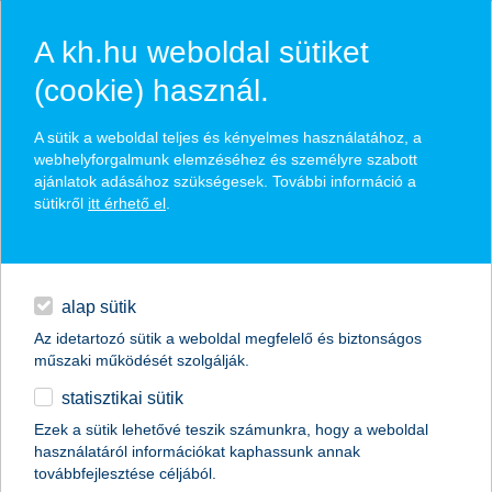
A kh.hu weboldal sütiket
(cookie) használ.
hírek és hivatalos
A sütik a weboldal teljes és kényelmes használatához, a
közzétételek
webhelyforgalmunk elemzéséhez és személyre szabott
ajánlatok adásához szükségesek. További információ a
sütikről
itt érhető el
.
egyéb
English
alap sütik
Az idetartozó sütik a weboldal megfelelő és biztonságos
műszaki működését szolgálják.
statisztikai sütik
Ezek a sütik lehetővé teszik számunkra, hogy a weboldal
használatáról információkat kaphassunk annak
Előző
Következő
továbbfejlesztése céljából.