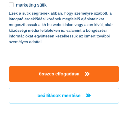
marketing sütik
Túl a mélyponton?
Ezek a sütik segítenek abban, hogy személyre szabott, a
látogató érdeklődési körének megfelelő ajánlatainkat
ismét emelkedő pályára lépett a K&H kkv bizalmi
megoszthassuk a kh.hu weboldalon vagy azon kívül, akár
index
közösségi média felületeken is, valamint a böngészési
2011.07.07.
információkat együttesen kezelhessük az ismert további
személyes adattal.
„Az elmúlt egy év folyamatos csökkenése után ismét javuló
képet mutat a vállalkozások következő egy évre vonatkozó
várakozásait jelző K&H kkv bizalmi index, amely 8 pontos
növekedést követően -12 ponton áll. Az emelkedő tendencia
mögött a közterhek, valamint a vállalati hitelkamatok változására
összes elfogadása
vonatkozó negatív kilátások mérséklődése áll, emellett a
vállalkozások a vevői és szállítói kapcsolatok további javulását
vetítik előre” – mondta el Németh László, a K&H kkv marketing
főosztály vezetője.
beállítások mentése
A teljes biztonsághoz utasbiztosítás is
kell az Egészségbiztosítási Kártya
mellé