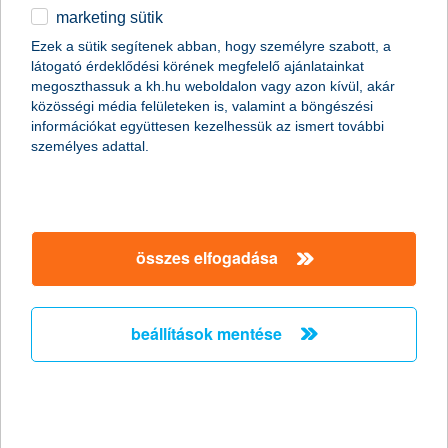
marketing sütik
Csak okosan osszunk meg a közösségi
Ezek a sütik segítenek abban, hogy személyre szabott, a
médiában nyaralási képeket!
látogató érdeklődési körének megfelelő ajánlatainkat
megoszthassuk a kh.hu weboldalon vagy azon kívül, akár
2011.06.27.
közösségi média felületeken is, valamint a böngészési
információkat együttesen kezelhessük az ismert további
Már szinte minden generáció nap mint nap használja a
személyes adattal.
közösségi oldalakat, de érdemes megfontolni, milyen
információt osztunk meg magunkról a széles nyilvánosság előtt.
Fotóink adatain keresztül például még akkor is kideríthető, hogy
éppen hol tartózkodunk, ha egyébként a kép tartalmáról ez nem
derülne ki. Érdemes tehát adataink biztonságára nagyobb
figyelmet fordítanunk különösen nyáron, amikor sokan
összes elfogadása
elutaznak.
beállítások mentése
A K&H újabb tehetséges fiatal
festőművészt támogat
2011.06.24.
Győztest hirdettek a K&H Csoport ötödik alkalommal