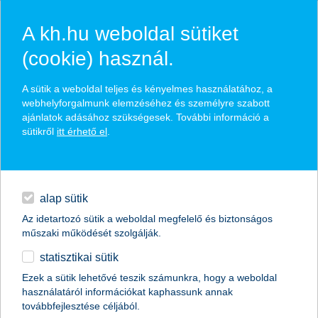
A kh.hu weboldal sütiket
(cookie) használ.
hírek és hivatalos
A sütik a weboldal teljes és kényelmes használatához, a
közzétételek
webhelyforgalmunk elemzéséhez és személyre szabott
ajánlatok adásához szükségesek. További információ a
sütikről
itt érhető el
.
egyéb
English
alap sütik
Az idetartozó sütik a weboldal megfelelő és biztonságos
műszaki működését szolgálják.
statisztikai sütik
Ezek a sütik lehetővé teszik számunkra, hogy a weboldal
használatáról információkat kaphassunk annak
Előző
Következő
továbbfejlesztése céljából.