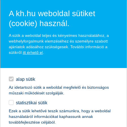
A kh.hu weboldal sütiket
(cookie) használ.
hírek és hivatalos
A sütik a weboldal teljes és kényelmes használatához, a
közzétételek
webhelyforgalmunk elemzéséhez és személyre szabott
ajánlatok adásához szükségesek. További információ a
sütikről
itt érhető el
.
egyéb
English
alap sütik
Az idetartozó sütik a weboldal megfelelő és biztonságos
műszaki működését szolgálják.
statisztikai sütik
Ezek a sütik lehetővé teszik számunkra, hogy a weboldal
használatáról információkat kaphassunk annak
Előző
Következő
továbbfejlesztése céljából.