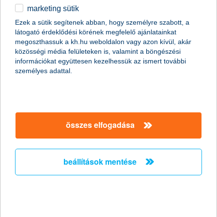
marketing sütik
Csak okosan osszunk meg a közösségi
Ezek a sütik segítenek abban, hogy személyre szabott, a
médiában nyaralási képeket!
látogató érdeklődési körének megfelelő ajánlatainkat
megoszthassuk a kh.hu weboldalon vagy azon kívül, akár
2011.06.27.
közösségi média felületeken is, valamint a böngészési
információkat együttesen kezelhessük az ismert további
Már szinte minden generáció nap mint nap használja a
személyes adattal.
közösségi oldalakat, de érdemes megfontolni, milyen
információt osztunk meg magunkról a széles nyilvánosság előtt.
Fotóink adatain keresztül például még akkor is kideríthető, hogy
éppen hol tartózkodunk, ha egyébként a kép tartalmáról ez nem
derülne ki. Érdemes tehát adataink biztonságára nagyobb
figyelmet fordítanunk különösen nyáron, amikor sokan
összes elfogadása
elutaznak.
beállítások mentése
A K&H újabb tehetséges fiatal
festőművészt támogat
2011.06.24.
Győztest hirdettek a K&H Csoport ötödik alkalommal