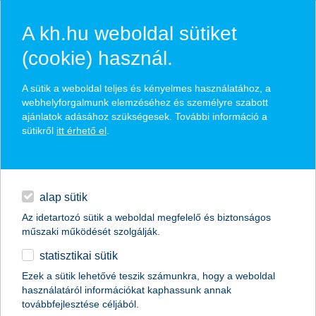
A kh.hu weboldal sütiket
(cookie) használ.
hírek és hivatalos
A sütik a weboldal teljes és kényelmes használatához, a
közzétételek
webhelyforgalmunk elemzéséhez és személyre szabott
ajánlatok adásához szükségesek. További információ a
sütikről
itt érhető el
.
egyéb
English
alap sütik
Az idetartozó sütik a weboldal megfelelő és biztonságos
műszaki működését szolgálják.
statisztikai sütik
Ezek a sütik lehetővé teszik számunkra, hogy a weboldal
használatáról információkat kaphassunk annak
Előző
Következő
továbbfejlesztése céljából.