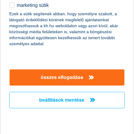
marketing sütik
Csak okosan osszunk meg a közösségi
Ezek a sütik segítenek abban, hogy személyre szabott, a
médiában nyaralási képeket!
látogató érdeklődési körének megfelelő ajánlatainkat
megoszthassuk a kh.hu weboldalon vagy azon kívül, akár
2011.06.27.
közösségi média felületeken is, valamint a böngészési
információkat együttesen kezelhessük az ismert további
Már szinte minden generáció nap mint nap használja a
személyes adattal.
közösségi oldalakat, de érdemes megfontolni, milyen
információt osztunk meg magunkról a széles nyilvánosság előtt.
Fotóink adatain keresztül például még akkor is kideríthető, hogy
éppen hol tartózkodunk, ha egyébként a kép tartalmáról ez nem
derülne ki. Érdemes tehát adataink biztonságára nagyobb
figyelmet fordítanunk különösen nyáron, amikor sokan
összes elfogadása
elutaznak.
beállítások mentése
A K&H újabb tehetséges fiatal
festőművészt támogat
2011.06.24.
Győztest hirdettek a K&H Csoport ötödik alkalommal