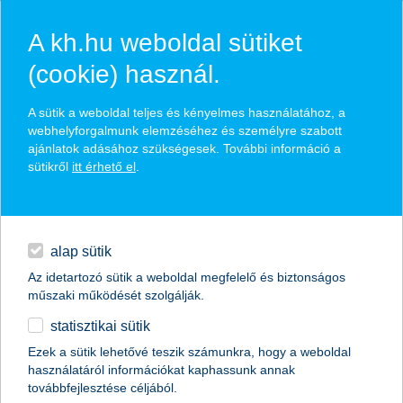
A kh.hu weboldal sütiket
(cookie) használ.
hírek és hivatalos
A sütik a weboldal teljes és kényelmes használatához, a
közzétételek
webhelyforgalmunk elemzéséhez és személyre szabott
ajánlatok adásához szükségesek. További információ a
sütikről
itt érhető el
.
egyéb
English
alap sütik
Az idetartozó sütik a weboldal megfelelő és biztonságos
műszaki működését szolgálják.
statisztikai sütik
Ezek a sütik lehetővé teszik számunkra, hogy a weboldal
használatáról információkat kaphassunk annak
Előző
Következő
továbbfejlesztése céljából.