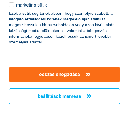
marketing sütik
Csak okosan osszunk meg a közösségi
Ezek a sütik segítenek abban, hogy személyre szabott, a
médiában nyaralási képeket!
látogató érdeklődési körének megfelelő ajánlatainkat
megoszthassuk a kh.hu weboldalon vagy azon kívül, akár
2011.06.27.
közösségi média felületeken is, valamint a böngészési
információkat együttesen kezelhessük az ismert további
Már szinte minden generáció nap mint nap használja a
személyes adattal.
közösségi oldalakat, de érdemes megfontolni, milyen
információt osztunk meg magunkról a széles nyilvánosság előtt.
Fotóink adatain keresztül például még akkor is kideríthető, hogy
éppen hol tartózkodunk, ha egyébként a kép tartalmáról ez nem
derülne ki. Érdemes tehát adataink biztonságára nagyobb
figyelmet fordítanunk különösen nyáron, amikor sokan
összes elfogadása
elutaznak.
beállítások mentése
A K&H újabb tehetséges fiatal
festőművészt támogat
2011.06.24.
Győztest hirdettek a K&H Csoport ötödik alkalommal