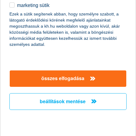
marketing sütik
Csak okosan osszunk meg a közösségi
Ezek a sütik segítenek abban, hogy személyre szabott, a
médiában nyaralási képeket!
látogató érdeklődési körének megfelelő ajánlatainkat
megoszthassuk a kh.hu weboldalon vagy azon kívül, akár
2011.06.27.
közösségi média felületeken is, valamint a böngészési
információkat együttesen kezelhessük az ismert további
Már szinte minden generáció nap mint nap használja a
személyes adattal.
közösségi oldalakat, de érdemes megfontolni, milyen
információt osztunk meg magunkról a széles nyilvánosság előtt.
Fotóink adatain keresztül például még akkor is kideríthető, hogy
éppen hol tartózkodunk, ha egyébként a kép tartalmáról ez nem
derülne ki. Érdemes tehát adataink biztonságára nagyobb
figyelmet fordítanunk különösen nyáron, amikor sokan
összes elfogadása
elutaznak.
beállítások mentése
A K&H újabb tehetséges fiatal
festőművészt támogat
2011.06.24.
Győztest hirdettek a K&H Csoport ötödik alkalommal