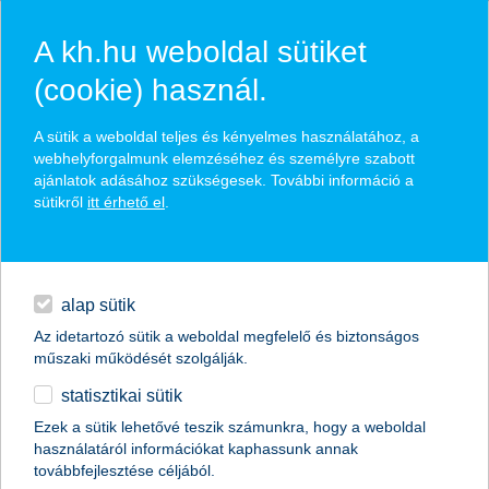
A kh.hu weboldal sütiket
(cookie) használ.
hírek és hivatalos
A sütik a weboldal teljes és kényelmes használatához, a
közzétételek
webhelyforgalmunk elemzéséhez és személyre szabott
ajánlatok adásához szükségesek. További információ a
sütikről
itt érhető el
.
egyéb
English
alap sütik
Az idetartozó sütik a weboldal megfelelő és biztonságos
műszaki működését szolgálják.
statisztikai sütik
Ezek a sütik lehetővé teszik számunkra, hogy a weboldal
használatáról információkat kaphassunk annak
Előző
Következő
továbbfejlesztése céljából.