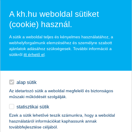
A kh.hu weboldal sütiket
(cookie) használ.
hírek és hivatalos
A sütik a weboldal teljes és kényelmes használatához, a
közzétételek
webhelyforgalmunk elemzéséhez és személyre szabott
ajánlatok adásához szükségesek. További információ a
sütikről
itt érhető el
.
egyéb
English
alap sütik
Az idetartozó sütik a weboldal megfelelő és biztonságos
műszaki működését szolgálják.
statisztikai sütik
Ezek a sütik lehetővé teszik számunkra, hogy a weboldal
használatáról információkat kaphassunk annak
Előző
Következő
továbbfejlesztése céljából.