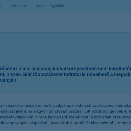
k
vállalatok
kiemelt ügyfelek
 eléréséhez a mai alacsony kamatkörnyezetben nem kerülhető
hiszen akár többszázezer forinttal is növelhető a megtakar
zvényén.
ják kezüket a piacokon, és folytatják az élénkítést, az alacsony kamat
hívást jelent, és nagyon gondosan összeállított portfóliót igényel. A
 részvénypiacokon is rajta kell tartani szemünket. A közvetlen részvén
vagy vegyes alapokkal - javasoljuk a portfóliót kiegészíteni” - mondta