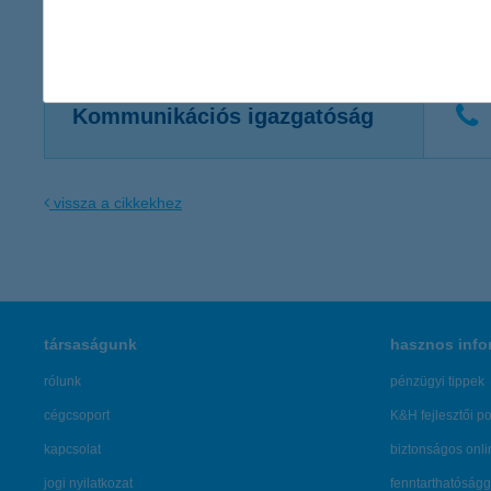
Kapcsolattartó
Kommunikációs igazgatóság
vissza a cikkekhez
társaságunk
hasznos info
rólunk
pénzügyi tippek
cégcsoport
K&H fejlesztői po
kapcsolat
biztonságos onli
jogi nyilatkozat
fenntarthatóságg