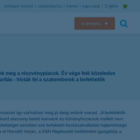
térképes kereső
valuta/deviza
karrier
kapcsolat
English
e-belépés
K&H e-bank
keresés
K&H e-posta
K&H elektronikus postaláda
ek meg a részvénypiacok. Év vége felé közeledve
ítás - hívták fel a szakemberek a befektetők
K&H web Electra
K&H Biztosító ügyfélportál
környezet így várhatóan még jó ideig velünk marad. „A befektetők
K&H SZÉP Kártya
 rekord alacsony betéti kamatok és kötvényhozamok mellett nem
ykitettséget azonban sok befektető kockázatvállalási hajlandósága
K&H e-kártyafelület
 el Horváth István, a K&H Alapkezelő befektetési igazgatója a