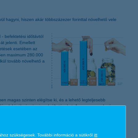
K&H token megújítás
l hagyni, hiszen akár többszázezer forinttal növelhető vele
- befektetési időtávtól
jelenti. Emellett
zetések esetében az
ggően maximum 280.000
lkül tovább növelhető a
n magas szinten elégítse ki, és a lehető legteljesebb
felének kínál pénzügyi szolgáltatásokat. A magyar gazdaság
ok és önkormányzatok finanszírozásán keresztül. A K&H 2016. június
sége hozzávetőlegesen 4000 magyar beszállítónak és mintegy 700
últ 5 évben összesen 239 milliárd forint adó és járulék
ához szükségesek. További információ a sütikről
itt