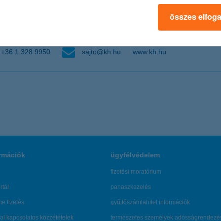
összes elfog
+36 1 328 9950
sajto@kh.hu
www.kh.hu
rmációk
ügyfélvédelem
fizetési moratórium
rtál
panaszkezelés
ne fizetés
gyűjtőszámlahitel információk
al kapcsolatos közzétételek
természetes személyek adósságrendezé