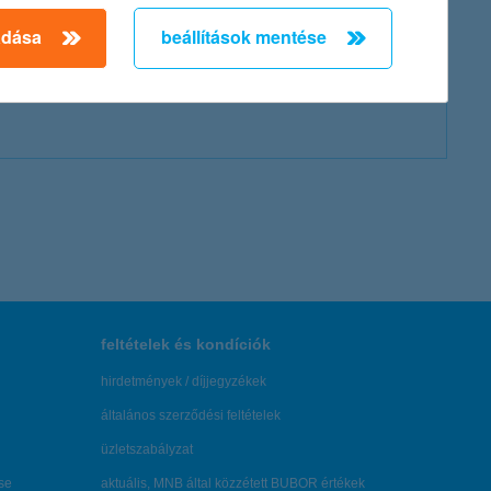
adása
beállítások mentése
feltételek és kondíciók
hirdetmények / díjjegyzékek
általános szerződési feltételek
üzletszabályzat
se
aktuális, MNB által közzétett BUBOR értékek