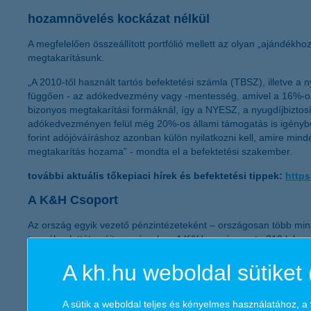
hozamnövelés kockázat nélkül
A megfelelően összeállított portfólió mellett az olyan „ajándék
megtakarításunk.
„A 2010-től használt tartós befektetési számla (TBSZ), illetve a
függően - az adókedvezmény vagy -mentesség, amivel a 16%-os
bizonyos megtakarítási formáknál, így a NYESZ, a nyugdíjbiztos
adókedvezményen felül még 20%-os állami támogatás is igényb
forint adójóváíráshoz azonban külön nyilatkozni kell, amire mind
megtakarítás hozama” - mondta el a befektetési szakember.
további aktuális tőkepiaci hírek és befektetési tippek:
https
A K&H Csoport
Az ország egyik vezető pénzintézeteként – országosan több mint 
termékpalettát nyújtsa számukra. A K&H országszerte 210 lakossá
működését több mint 1600 milliárd forintnyi kihelyezett hitel- és
A kh.hu weboldal sütiket 
30-án a Magyar Állam által kibocsátott instrumentumok 884 mill
banki és biztosítási ügynöknek biztosít megrendeléseket és folya
megfizetésével járult hozzá a magyar állami költségvetés bevéte
A sütik a weboldal teljes és kényelmes használatához, 