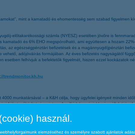
hozamokat”, mint a kamatadó és ehomentesség sem szabad figyelmen kívü
 nyugdíj-előtakarékossági számla (NYESZ) esetében jövőre is fennmarad 
 kamatadó és 6% EHO megspórolható, ami együttesen a hozam 22%-át 
ítás, az egészségpénztári befizetések és a magánnyugdíjpénztári befi
e vehető, adójóváírás formájában. Az éves befizetés nagyságától fü
en esetben felhívjuk a befektetők figyelmét, hiszen ezzel kockázatok né
://trendmonitor.kh.hu
4000 munkatársával – a K&H célja, hogy ügyfelei igényeit minden időbe
gi fiókot működtet, és mintegy 1 millió lakossági, kkv és vállalati ügy
 hiteljellegű állománnyal segíti háztartások, kisvállalkozások, vállalat
(cookie) használ.
iárd forintos állományával rendelkezett. A cégcsoport teljes tevékeny
matos tevékenységet. A Bankcsoport 2015-ben 55 milliárd forint, az elm
leihez.
a webhelyforgalmunk elemzéséhez és személyre szabott ajánlatok adás