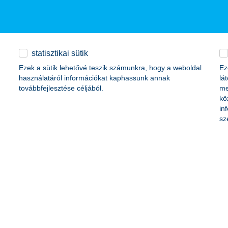
 szereplője, a tőke- és hozamvédett alapok piacának első számú képvis
gsúlyt fektet.
statisztikai sütik
Ezek a sütik lehetővé teszik számunkra, hogy a weboldal
Ez
használatáról információkat kaphassunk annak
lá
továbbfejlesztése céljából.
me
 forint
kö
iárd forint
in
sz
t
 forint
2,43 milliárd forint
lliárd forint