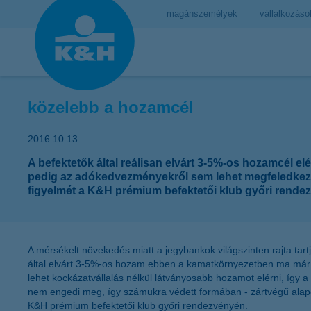
magánszemélyek
vállalkozáso
közelebb a hozamcél
2016.10.13.
A befektetők által reálisan elvárt 3-5%-os hozamcél
pedig az adókedvezményekről sem lehet megfeledkezni, 
figyelmét a K&H prémium befektetői klub győri rende
A mérsékelt növekedés miatt a jegybankok világszinten rajta tart
által elvárt 3-5%-os hozam ebben a kamatkörnyezetben ma már ki
lehet kockázatvállalás nélkül látványosabb hozamot elérni, így a
nem engedi meg, így számukra védett formában - zártvégű alapok 
K&H prémium befektetői klub győri rendezvényén.