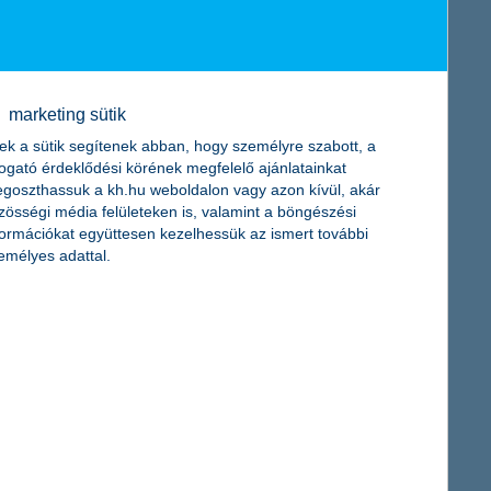
elője. A K&H Alapkezelő az innovatív termékfejlesztés mellett az
marketing sütik
ek a sütik segítenek abban, hogy személyre szabott, a
togató érdeklődési körének megfelelő ajánlatainkat
goszthassuk a kh.hu weboldalon vagy azon kívül, akár
zösségi média felületeken is, valamint a böngészési
formációkat együttesen kezelhessük az ismert további
emélyes adattal.