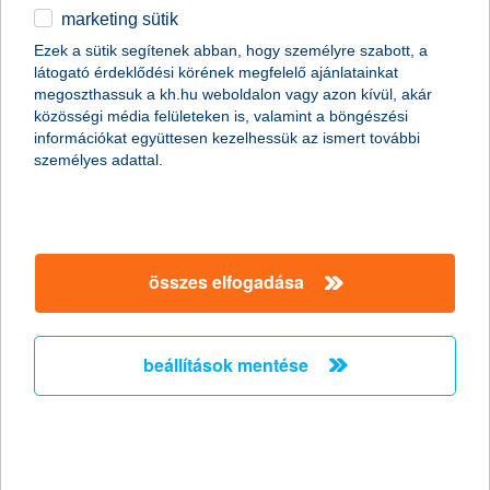
marketing sütik
kreatív gyerekek a pénzügyi vetélkedőn
Ezek a sütik segítenek abban, hogy személyre szabott, a
látogató érdeklődési körének megfelelő ajánlatainkat
izgalmas csapatnevek és különleges bankkártyák
megoszthassuk a kh.hu weboldalon vagy azon kívül, akár
2018.03.20.
közösségi média felületeken is, valamint a böngészési
információkat együttesen kezelhessük az ismert további
Javában zajlik a K&H Vigyázz, kész, pénz! pénzügyi vetélkedő
személyes adattal.
második fordulója, amire idén több mint 8000 általános iskolás
nevezett. A játékos verseny célja elsősorban, hogy a gyerekek
olyan pénzügyi ismeretekhez jussanak, amivel felnőttként majd
képesek lesznek okos pénzügyi döntéseket hozni, átlátni a
pénzügyi lehetőségeiket és ahhoz mérten dönteni.
összes elfogadása
Természetesen ez nem csak pénzügyi számítások elsajátítását
jelenti. A vetélkedőn a diákoknak az éleslátásukra,
problémamegoldó-képességükre és kreativitásukra is
szükségük van.
beállítások mentése
a sertéspestis és Ukrajna is
veszélyeztetheti a magyar
mezőgazdaságot