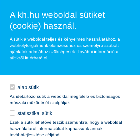
A kh.hu weboldal sütiket
(cookie) használ.
hírek és hivatalos
A sütik a weboldal teljes és kényelmes használatához, a
közzétételek
webhelyforgalmunk elemzéséhez és személyre szabott
ajánlatok adásához szükségesek. További információ a
sütikről
itt érhető el
.
egyéb
English
alap sütik
Az idetartozó sütik a weboldal megfelelő és biztonságos
műszaki működését szolgálják.
statisztikai sütik
Ezek a sütik lehetővé teszik számunkra, hogy a weboldal
használatáról információkat kaphassunk annak
Előző
Következő
továbbfejlesztése céljából.