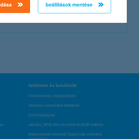
adása
beállítások mentése
feltételek és kondíciók
hirdetmények / díjjegyzékek
általános szerződési feltételek
üzletszabályzat
se
aktuális, MNB által közzétett BUBOR értékek
kifejezéseket ismertető fogalomtár a fizetési