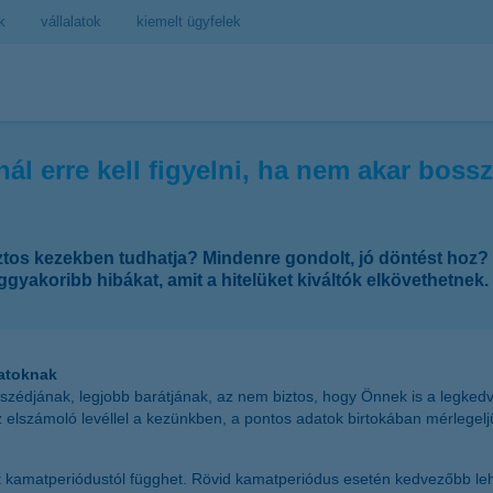
k
vállalatok
kiemelt ügyfelek
snál erre kell figyelni, ha nem akar bos
 biztos kezekben tudhatja? Mindenre gondolt, jó döntést hoz
gyakoribb hibákat, amit a hitelüket kiváltók elkövethetnek. H
latoknak
szomszédjának, legjobb barátjának, az nem biztos, hogy Önnek is a legke
az elszámoló levéllel a kezünkben, a pontos adatok birtokában mérlegelj
t kamatperiódustól függhet. Rövid kamatperiódus esetén kedvezőbb lehe