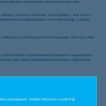
 hosszabb távon kiszámítható marad a havi törlesztés.
K&H token megújítás
öntést, írja össze a kérdéseit, majd foglaljon – akár online –
telkonstrukció kiválasztásában. Ha ezt elmulasztja, a sorban
. Ellenőrizze a dokumentumok érvényességét, illetve ha a hitel
s a hitelszerződést végtörlesztéssel díjmentesen megszüntetni,
zmény által nyújtott jelzálogkölcsönből történő végtörlesztés
n magas szinten elégítse ki, és a lehető legteljesebb
felének kínál pénzügyi szolgáltatásokat. A magyar gazdaság
 és önkormányzatok finanszírozásán keresztül. A cégcsoport teljes
ához szükségesek. További információ a sütikről
itt
s folyamatos tevékenységet. A Bankcsoport az elmúlt 10 évben