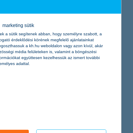
n adta át két, egyenként 30-30 milliárd forint értékű
marketing sütik
ek a sütik segítenek abban, hogy személyre szabott, a
togató érdeklődési körének megfelelő ajánlatainkat
goszthassuk a kh.hu weboldalon vagy azon kívül, akár
zösségi média felületeken is, valamint a böngészési
formációkat együttesen kezelhessük az ismert további
emélyes adattal.