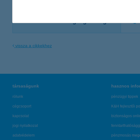
Kommunikációs igazgatóság
vissza a cikkekhez
társaságunk
hasznos info
rólunk
pénzügyi tippek
cégcsoport
K&H fejlesztői po
kapcsolat
biztonságos onli
jogi nyilatkozat
fenntarthatóságg
adatvédelem
pénzmosás mege