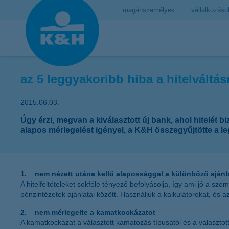
magánszemélyek
vállalkozáso
az 5 leggyakoribb hiba a hitelváltá
2015.06.03.
Úgy érzi, megvan a kiválasztott új bank, ahol hitelét
alapos mérlegelést igényel, a K&H összegyűjtötte a leg
1. nem nézett utána kellő alapossággal a különböző aján
A hitelfeltételeket sokféle tényező befolyásolja, így ami jó a 
pénzintézetek ajánlatai között. Használjuk a kalkulátorokat, és 
2. nem mérlegelte a kamatkockázatot
A kamatkockázat a választott kamatozás típusától és a választot