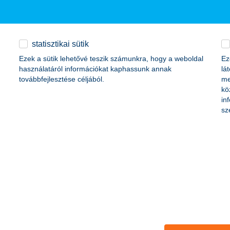
ami költségvetés bevételeihez.
ktetett be magyar leányvállalataiba, ezáltal az országba. A KBC 2011-be
ítógépes ikeradatközpontot Baracskán és Törökbálinton.
statisztikai sütik
Ezek a sütik lehetővé teszik számunkra, hogy a weboldal
Ez
használatáról információkat kaphassunk annak
lá
továbbfejlesztése céljából.
me
kö
in
 forint
sz
milliárd forint
orint
3,5 milliárd forint
lliárd forint