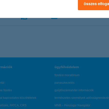
összes elfog
328 9181
328 9220
sajto@kh.hu
www.kh.hu
rmációk
ügyfélvédelem
fizetési moratórium
rtál
panaszkezelés
ne fizetés
gyűjtőszámlahitel információk
al kapcsolatos közzétételek
természetes személyek adósságrendezé
lőzés, FATCA, CRS
MNB – Pénzügyi Navigátor