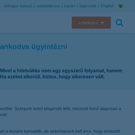
térképes kereső
valuta/deviza
karrier
kapcsolat
English
e-belépés
K&H e-bank
szankodva ügyintézni
keresés
K&H e-posta
K&H elektronikus postaláda
? Mivel a hitelváltás nem egy egyszerű folyamat, hanem
a ezeket elkerüli, biztos, hogy sikeresen vált.
K&H web Electra
K&H Biztosító ügyfélportál
dvezőbb. Szánjunk ezért elegendő időt, nézzünk körül alaposan a
K&H SZÉP Kártya
ünk!
K&H e-kártyafelület
t a kezdeti kamatláb, de számítanunk kell arra, hogy törlesztő