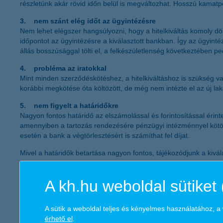
részletünk akár rövid időn belül is megváltozhat. Hosszú kamatp
3. nem szánt elég időt az ügyintézésre
Nem lehet elégszer hangsúlyozni, hogy a hitelkiváltás komoly dön
időpontot az ügyintézésre a kiválasztott bankban. Így az ügyinté
állás bosszúsággal tölti el, a felkészületlenség következtében 
4. probléma az iratokkal
Mint minden szerződéskötéshez, a hitelkiváltáshoz is szükség va
korábbi megkötése óta költözött, de még nem intézte el az új la
5. nem figyelt a határidőkre
Nagyon fontos határidő az elszámolással és forintosítással érint
amennyiben a tartozás rendezésére pénzügyi intézménnyel kötött 
esetén a bank a végtörlesztésért is számíthat fel díjat.
Mivel a határidők betartása nagyon fontos, tájékozódjunk a kivál
K&H Csoport
A kh.hu weboldal sütiket 
Az ország egyik vezető pénzintézeteként – országosan több mint 
termékpalettát nyújtsa számukra. A K&H országszerte 210 lakossá
működését több mint 1600 milliárd forintnyi kihelyezett hitel és h
A sütik a weboldal teljes és kényelmes használatához, 
tevékenysége hozzávetőlegesen 4000 magyar beszállítónak és mi
érhető el
.