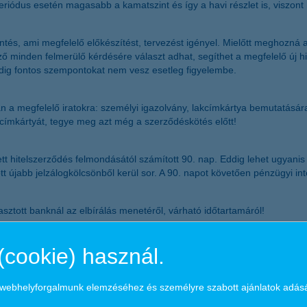
eriódus esetén magasabb a kamatszint és így a havi részlet is, viszont
tés, ami megfelelő előkészítést, tervezést igényel. Mielőtt meghozná a d
ző minden felmerülő kérdésére választ adhat, segíthet a megfelelő új hi
pedig fontos szempontokat nem vesz esetleg figyelembe.
n a megfelelő iratokra: személyi igazolvány, lakcímkártya bemutatására
kcímkártyát, tegye meg azt még a szerződéskötés előtt!
ett hitelszerződés felmondásától számított 90. nap. Eddig lehet ugyani
újabb jelzálogkölcsönből kerül sor. A 90. napot követően pénzügyi inté
asztott banknál az elbírálás menetéről, várható időtartamáról!
(cookie) használ.
4000 munkatársával – a K&H célja, hogy ügyfelei igényeit minden időbe
gi fiókot működtet, és mintegy 1 millió lakossági, kkv és vállalati ügy
iteljellegű állománnyal segíti háztartások, kisvállalkozások, vállalatok
a webhelyforgalmunk elemzéséhez és személyre szabott ajánlatok adás
ntegy 700 banki és biztosítási ügynöknek biztosít megrendeléseket é